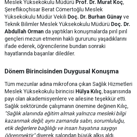
Meslek Yüksekokulu Müdürü
Prof. Dr. Murat Koç
,
Şereflikoçhisar Berat Cömertoğlu Meslek
Yüksekokulu Müdür Vekili
Doç. Dr. Burhan Günay
ve
Teknik Bilimler Meslek Yüksekokulu Müdürü
Doç. Dr.
Abdullah Orman
da yaptıkları konuşmalarda pırıl pırıl
gençleri mezun etmenin haklı gururunu yaşadıklarını
ifade ederek, öğrencilerine bundan sonraki
hayatlarında başarılar dilediler.
Dönem Birincisinden Duygusal Konuşma
Tüm mezunlar adına mikrofona çıkan Sağlık Hizmetleri
Meslek Yüksekokulu birincisi
Hülya Kılıç
, başarısında
payı olan akademisyenlere ve ailesine teşekkür etti.
Sağlık sektöründe çalışmanın önemine değinen Kılıç,
"Sağlık alanında eğitim almak yalnızca mesleki bilgi
kazanmak değil; aynı zamanda sabrı, sorumluluğu,
etik değerlere bağlılığı ve insan hayatına saygıyı
öğrenmektir"
diyerek salondan büyük alkış aldı.