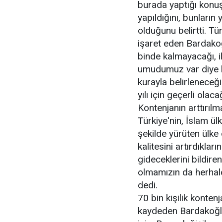
burada yaptığı konuş
yapıldığını, bunları
olduğunu belirtti. Tü
işaret eden Bardako
binde kalmayacağı, 
umudumuz var diye ko
kurayla belirleneceğ
yılı için geçerli olaca
Kontenjanın arttırılm
Türkiye'nin, İslam ü
şekilde yürüten ülke
kalitesini artırdıkları
gideceklerini bildire
olmamızın da herhald
dedi.
70 bin kişilik kontenj
kaydeden Bardakoğlu,