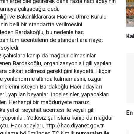
minlerde dile getirerek daha fazla hacı adayının
amaya çalışacağız dedi.
nlığı ve Bakanlıklararası Hac ve Umre Kurulu
nin belli bir standartta verilmesini
deden Bardakoğlu, bu nedenle hac
Ka
an tüm acentelerin de standartlara riayet
söyledi.
iz şahıslara kanıp da mağdur olmasınlar
enen Bardakoğlu, organizasyonla ilgili yapılan
lara dikkat edilmesi gerektiğini kaydetti. Hiçbir
 ve yönlendirme altında kalmamasını, özgür
rmelerini isteyen Bardakoğlu Hacı adayları
eri, yapılan beyanları incelesinler, yapacakları
nler. Herhangi bir mağduriyete maruz
 yetkili seyahat acentesi ile veya ilgili
En
yapsınlar. Yetkisiz şahıslara kanıp da mağdur
ştu. Hacı adayları, http://hac.diyanet.gov.tr
rgulama bölümünden TC kimlik numaraları ile