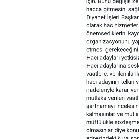
için. Bunu değişik ze
hacca gitmesini sağl
Diyanet İşleri Başka
olarak hac hizmetleri
önemsediklerini kay
organizasyonunu yap
etmesi gerekeceğini 
Hacı adayları yetkis
Hacı adaylarına sesl
vaatlere, verilen ilan
hacı adayının telkin
iradeleriyle karar ve
mutlaka verilen vaatl
şartnameyi incelesi
kalmasınlar ve mutlaka
müftülükle sözleşme 
olmasınlar diye konu
adresindeki kura so