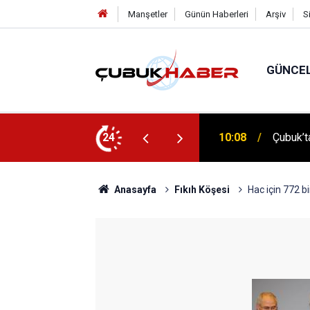
Manşetler
Günün Haberleri
Arşiv
S
GÜNCE
 İlhan Eranıl Vizyonu
24
12:06
ÇUBUK’T
Anasayfa
Fıkıh Köşesi
Hac için 772 b