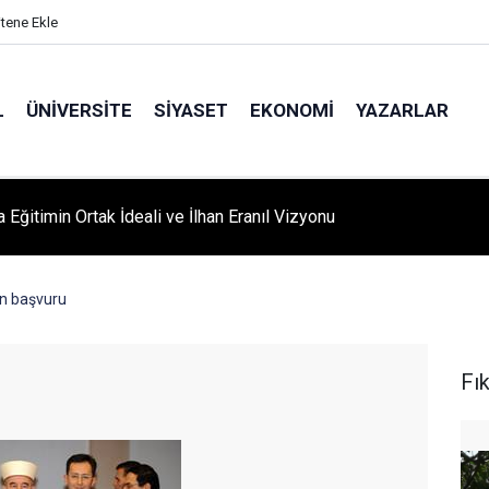
itene Ekle
L
ÜNIVERSITE
SIYASET
EKONOMI
YAZARLAR
A ‘YAZA MERHABA’ COŞKUSU: Kursiyerler Gönüllerince Eğlendi
in başvuru
Fı