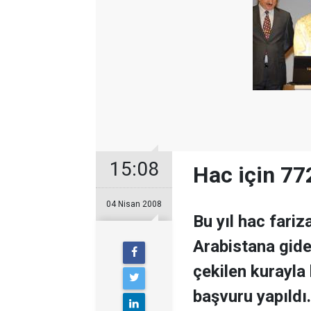
15:08
Hac için 77
04 Nisan 2008
Bu yıl hac fariz
Arabistana gid
çekilen kurayla 
başvuru yapıldı