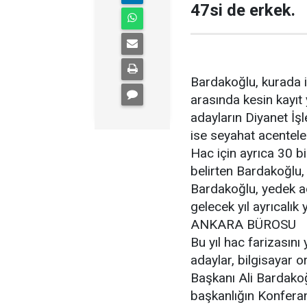
47si de erkek.
Bardakoğlu, kurada i
arasında kesin kayıt 
adayların Diyanet İş
ise seyahat acenteleri
Hac için ayrıca 30 bin
belirten Bardakoğlu, 
Bardakoğlu, yedek a
gelecek yıl ayrıcalık
ANKARA BÜROSU
Bu yıl hac farizasını
adaylar, bilgisayar o
Başkanı Ali Bardakoğ
başkanlığın Konferan