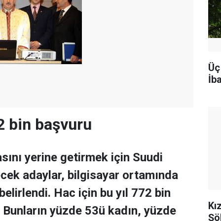
Üç
İba
2 bin başvuru
asını yerine getirmek için Suudi
ecek adaylar, bilgisayar ortamında
belirlendi. Hac için bu yıl 772 bin
Kı
. Bunların yüzde 53ü kadın, yüzde
Şö