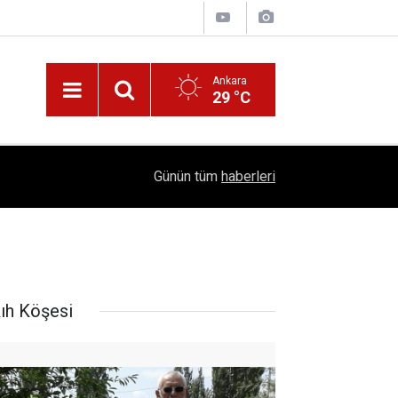
Ankara
29 °C
!
16:41
1504 Kep, Tek Bir Hedef: Bilim Kenti Çubuk
Günün tüm
haberleri
kıh Köşesi