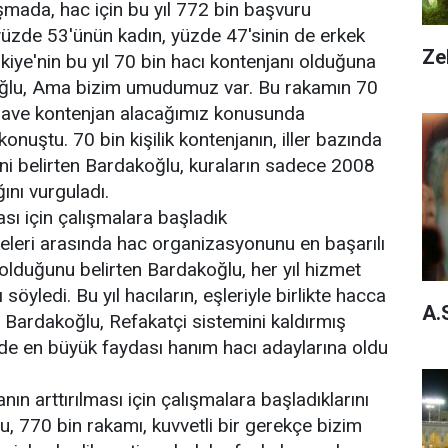
mada, hac için bu yıl 772 bin başvuru
n yüzde 53'ünün kadın, yüzde 47'sinin de erkek
Ze
rkiye'nin bu yıl 70 bin hacı kontenjanı olduğuna
ğlu, Ama bizim umudumuz var. Bu rakamın 70
ilave kontenjan alacağımız konusunda
nuştu. 70 bin kişilik kontenjanın, iller bazında
ini belirten Bardakoğlu, kuraların sadece 2008
ğını vurguladı.
ası için çalışmalara başladık
lkeleri arasında hac organizasyonunu en başarılı
 olduğunu belirten Bardakoğlu, her yıl hizmet
nı söyledi. Bu yıl hacıların, eşleriyle birlikte hacca
A.
n Bardakoğlu, Refakatçi sistemini kaldırmış
e en büyük faydası hanım hacı adaylarına oldu
anın arttırılması için çalışmalara başladıklarını
 770 bin rakamı, kuvvetli bir gerekçe bizim