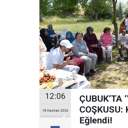
12:06
ÇUBUK’TA 
COŞKUSU: Ku
18 Haziran 2026
Eğlendi!