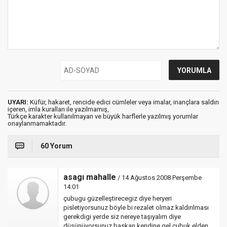
UYARI:
Küfür, hakaret, rencide edici cümleler veya imalar, inançlara saldırı
içeren, imla kuralları ile yazılmamış,
Türkçe karakter kullanılmayan ve büyük harflerle yazılmış yorumlar
onaylanmamaktadır.
60 Yorum
asagı mahalle
/ 14 Ağustos 2008 Perşembe
14:01
çubugu güzelleştirecegiz diye heryeri
pisletiyorsunuz böyle bi rezalet olmaz kaldırılması
gerekdigi yerde siz nereye taşıyalım diye
düşünüyorsunuz baskan kendine gel çubuk elden