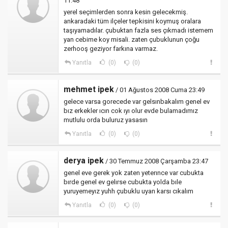
11:48
yerel seçimlerden sonra kesin gelecekmiş.
ankaradaki tüm ilçeler tepkisini koymuş oralara
taşıyamadılar. çubuktan fazla ses çıkmadı istemem
yan cebime koy misali. zaten çubuklunun çoğu
zerhooş geziyor farkına varmaz.
Yanıtla
(0)
(0)
mehmet ipek
/ 01 Ağustos 2008 Cuma 23:49
gelece varsa gorecede var gelsınbakalım genel ev
bız erkekler ıcın cok ıyı olur evde bulamadımız
mutlulu orda buluruz yasasın
Yanıtla
(0)
(0)
derya ipek
/ 30 Temmuz 2008 Çarşamba 23:47
genel eve gerek yok zaten yeterınce var cubukta
bırde genel ev gelırse cubukta yolda bıle
yuruyemeyız yuhh çubuklu uyan karsı cıkalım
Yanıtla
(0)
(0)