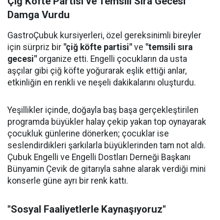
Çiğ Köfte Partisi ve Temsili Sıra Gecesi
Damga Vurdu
GastroÇubuk kursiyerleri, özel gereksinimli bireyler
için sürpriz bir
"çiğ köfte partisi"
ve
"temsili sıra
gecesi"
organize etti. Engelli çocukların da usta
aşçılar gibi çiğ köfte yoğurarak eşlik ettiği anlar,
etkinliğin en renkli ve neşeli dakikalarını oluşturdu.
Yeşillikler içinde, doğayla baş başa gerçekleştirilen
programda büyükler halay çekip yakan top oynayarak
çocukluk günlerine dönerken; çocuklar ise
seslendirdikleri şarkılarla büyüklerinden tam not aldı.
Çubuk Engelli ve Engelli Dostları Derneği Başkanı
Bünyamin Çevik de gitarıyla sahne alarak verdiği mini
konserle güne ayrı bir renk kattı.
"Sosyal Faaliyetlerle Kaynaşıyoruz"