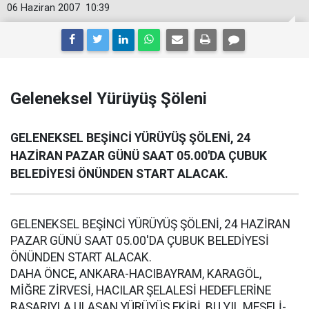
06 Haziran 2007
10:39
Geleneksel Yürüyüş Şöleni
GELENEKSEL BEŞİNCİ YÜRÜYÜŞ ŞÖLENİ, 24
HAZİRAN PAZAR GÜNÜ SAAT 05.00'DA ÇUBUK
BELEDİYESİ ÖNÜNDEN START ALACAK.
GELENEKSEL BEŞİNCİ YÜRÜYÜŞ ŞÖLENİ, 24 HAZİRAN
PAZAR GÜNÜ SAAT 05.00'DA ÇUBUK BELEDİYESİ
ÖNÜNDEN START ALACAK.
DAHA ÖNCE, ANKARA-HACIBAYRAM, KARAGÖL,
MİĞRE ZİRVESİ, HACILAR ŞELALESİ HEDEFLERİNE
BAŞARIYLA ULAŞAN YÜRÜYÜŞ EKİBİ, BU YIL MEŞELİ-