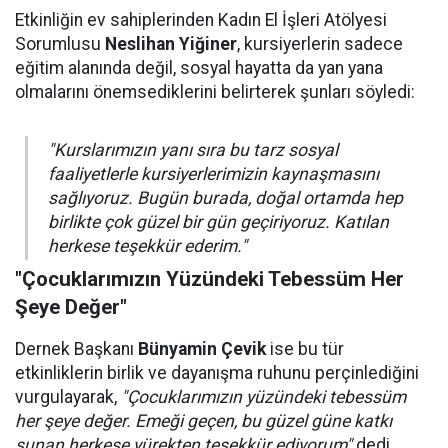
Etkinliğin ev sahiplerinden Kadın El İşleri Atölyesi
Sorumlusu
Neslihan Yiğiner
, kursiyerlerin sadece
eğitim alanında değil, sosyal hayatta da yan yana
olmalarını önemsediklerini belirterek şunları söyledi:
"Kurslarımızın yanı sıra bu tarz sosyal
faaliyetlerle kursiyerlerimizin kaynaşmasını
sağlıyoruz. Bugün burada, doğal ortamda hep
birlikte çok güzel bir gün geçiriyoruz. Katılan
herkese teşekkür ederim."
"Çocuklarımızın Yüzündeki Tebessüm Her
Şeye Değer"
Dernek Başkanı
Bünyamin Çevik
ise bu tür
etkinliklerin birlik ve dayanışma ruhunu perçinlediğini
vurgulayarak,
"Çocuklarımızın yüzündeki tebessüm
her şeye değer. Emeği geçen, bu güzel güne katkı
sunan herkese yürekten teşekkür ediyorum"
dedi.