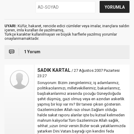
UYARI:
Küfür, hakaret, rencide edici cümleler veya imalar, inançlara saldırı
içeren, imla kuralları ile yazılmamış,
Türkçe karakter kullanılmayan ve büyük harflerle yazılmış yorumlar
onaylanmamaktadır.
1 Yorum
SADIK KARTAL
/ 27 Ağustos 2007 Pazartesi
23:27
Soruyorum: Bizim zenginlerimiz, iş adamlarımız,
politikacılarımızı, milletvekillerimiz, bakanlarımız,
başbakanlarımız arasında çocuğu Güneydoğuda
şehit düşmüş, gazi olmuş veya en azından askerlik
yapmış bir kişi var mı? Bir tanesi çıksın göstersin.
Gazilerimizden Allah razı olsun.Sağlam olduğu
halde sakat raporu alanlar işte bu kutsal kelimeden
mahrum kalıyorlar.Tüm Gazilerimize Allah sağlık,
sıhhat ,uzun ömür versin.Bizler sıcak yataklarımızda
yatarken Dini.Vatanı.bayrağı için kendini feda