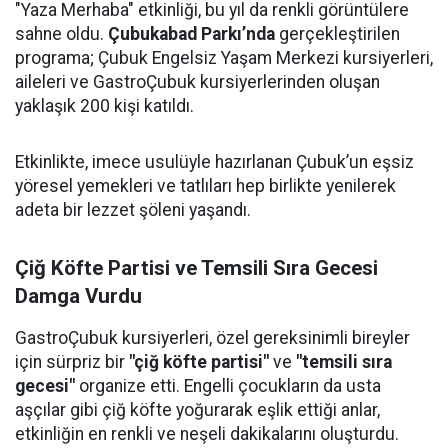
"Yaza Merhaba" etkinliği, bu yıl da renkli görüntülere
sahne oldu.
Çubukabad Parkı’nda
gerçekleştirilen
programa; Çubuk Engelsiz Yaşam Merkezi kursiyerleri,
aileleri ve GastroÇubuk kursiyerlerinden oluşan
yaklaşık 200 kişi katıldı.
Etkinlikte, imece usulüyle hazırlanan Çubuk’un eşsiz
yöresel yemekleri ve tatlıları hep birlikte yenilerek
adeta bir lezzet şöleni yaşandı.
Çiğ Köfte Partisi ve Temsili Sıra Gecesi
Damga Vurdu
GastroÇubuk kursiyerleri, özel gereksinimli bireyler
için sürpriz bir
"çiğ köfte partisi"
ve
"temsili sıra
gecesi"
organize etti. Engelli çocukların da usta
aşçılar gibi çiğ köfte yoğurarak eşlik ettiği anlar,
etkinliğin en renkli ve neşeli dakikalarını oluşturdu.