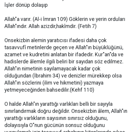
İşler dönüp dolaşıp
Allah"a varır. (Al-i İmran 109) Göklerin ve yerin orduları
Allah"ındır. Allah azizdir,hakîmdir. (Fetih 7)
Onsekizbin alemin yaratıcısı ifadesi daha çok
tasavvufî metinlerde geçen ve Allah"ın büyüklüğünü,
azamet ve kudretini anlatan bir ifadedir. Kur"an"da ve
hadislerde âlemle ilgili beliri bir sayıdan söz edilmez.
Allah"ın nimetinin sayılamayacak kadar çok
olduğundan (İbrahim 34) ve denizler mürekkep olsa
Allah"ın sözlerini (ilim ve hikmetini) yazmaya
yetmeyeceğinden bahsedilir.(Kehf 110)
O halde Allah"ın yarattığı varlıkları belli bir sayıyla
sınırlandırmak doğru değildir. Onsekizbin âlem, Allah"ın
yarattığı varlıkların sayısının sınırsız olduğunu,
dolayısıyla O"nun gücünün sonsuz olduğunu