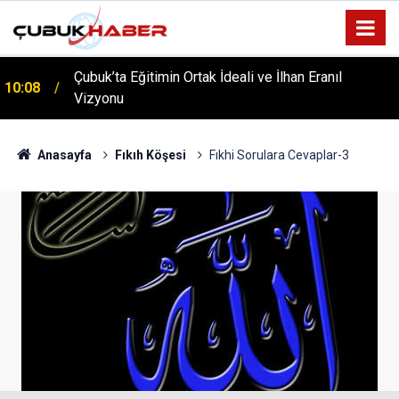
Çubuk’ta Eğitimin Ortak İdeali ve İlhan Eranıl
10:08
Vizyonu
ÇUBUK’TA ‘YAZA MERHABA’ COŞKUSU: Kursiyerler
12:06
Gönüllerince Eğlendi!
Anasayfa
Fıkıh Köşesi
Fıkhi Sorulara Cevaplar-3