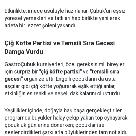
Etkinlikte, imece usulüyle hazırlanan Çubuk’un eşsiz
yöresel yemekleri ve tatlıları hep birlikte yenilerek
adeta bir lezzet şöleni yaşandı.
Çiğ Köfte Partisi ve Temsili Sıra Gecesi
Damga Vurdu
GastroÇubuk kursiyerleri, özel gereksinimli bireyler
için sürpriz bir
"çiğ köfte partisi"
ve
"temsili sıra
gecesi"
organize etti. Engelli çocukların da usta
aşçılar gibi çiğ köfte yoğurarak eşlik ettiği anlar,
etkinliğin en renkli ve neşeli dakikalarını oluşturdu.
Yeşillikler içinde, doğayla baş başa gerçekleştirilen
programda büyükler halay çekip yakan top oynayarak
çocukluk günlerine dönerken; çocuklar ise
seslendirdikleri şarkılarla büyüklerinden tam not aldı.