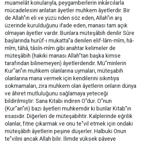
muamelât konularıyla, peygamberlerin inkârcılarla
mücadelesini anlatan âyetler muhkem âyetlerdir. Bir
de Allah"ın eli ve yüzü nden söz eden, Allah"ın arş
üzerinde kurulduğunu ifade eden, manası tam açık
olmayan âyetler vardır. Bunlara müteşâbih denilir Sûre
başlarında hurûf-ı mukatta"a denilen elif-lâm-mîm, hâ-
mîm, tâhâ, tâsîn-mîm gibi anahtar kelimeler de
müteşâbih (hakiki manası Allah"tan başka kimse
tarafından bilinemeyen) âyetlerdendir. Mü"minlerin
Kur"an"ın muhkem olanlarına uymaları, müteşabih
olanlarına mana vermek için kendilerini sıkıntıya
sokmamaları, zira muhkem olan âyetlerin onların dünya
ve âhiret mutluluğunu sağlamaya yeteceği
bildirilmiştir: Sana Kitabı indiren O"dur. O"nun
(Kur"an"ın) bazı âyetleri muhkemdir ki bunlar Kitab"ın
esasıdır. Diğerleri de müteşabihtir. Kalplerinde eğrilik
olanlar, fitne çıkarmak ve onu te"vil etmek için ondaki
müteşâbih âyetlerin peşine düşerler. Halbuki Onun
te"vilini ancak Allah bilir. İlimde yüksek pâyeye