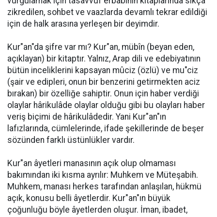
vurgulamak için tasavvuf erbabının kitaplarında sıkça
zikredilen, sohbet ve vaazlarda devamlı tekrar edildiği
için de halk arasına yerleşen bir deyimdir.
Kur"an"da şifre var mı? Kur"an, mübîn (beyan eden,
açıklayan) bir kitaptır. Yalnız, Arap dili ve edebiyatının
bütün inceliklerini kapsayan mûciz (özlü) ve mu"ciz
(şair ve edipleri, onun bir benzerini getirmekten aciz
bırakan) bir özelliğe sahiptir. Onun için haber verdiği
olaylar hârikulâde olaylar olduğu gibi bu olayları haber
veriş biçimi de hârikulâdedir. Yani Kur"an"ın
lafızlarında, cümlelerinde, ifade şekillerinde de beşer
sözünden farklı üstünlükler vardır.
Kur"an âyetleri manasının açık olup olmaması
bakımından iki kısma ayrılır: Muhkem ve Müteşabih.
Muhkem, manası herkes tarafından anlaşılan, hükmü
açık, konusu belli âyetlerdir. Kur"an"ın büyük
çoğunluğu böyle âyetlerden oluşur. İman, ibadet,