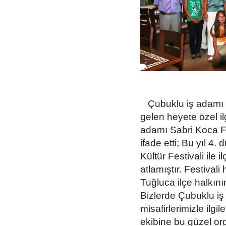
Çubuklu iş adamı 
gelen heyete özel ilg
adamı Sabri Koca Fe
ifade etti; Bu yıl 
Kültür Festivali ile 
atlamıştır. Festiva
Tuğluca ilçe halkını
Bizlerde Çubuklu iş
misafirlerimizle ilg
ekibine bu güzel or