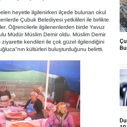
elen heyetle ilgilenirken ilçede bulunan okul
nlerde Çubuk Belediyesi yetkilileri ile birlikte
iler. Öğrencilerle ilgilenenlerden birde Yavuz
kulu Müdür Müslim D
emir oldu. Müslim Demir
Çu
ziyarette kendileri ile çok güzel ilgilendiğini
Bu
ğluca"nın kültürleri buluşturduğunu belirtti.
Du