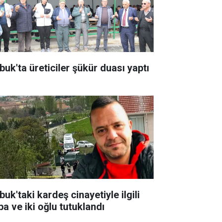
buk'ta üreticiler şükür duası yaptı
uk'taki kardeş cinayetiyle ilgili
ba ve iki oğlu tutuklandı