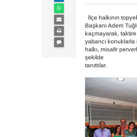
İlçe halkının topye
Başkanı Adem Tuğluc
kaçmayarak, taktire 
yabancı konuklarla i
halkı, misafir perve
şekilde
tanıttılar.