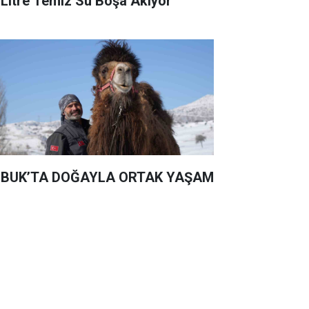
 Litre Temiz Su Boşa Akıyor
BUK’TA DOĞAYLA ORTAK YAŞAM