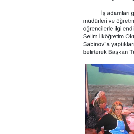
İş adamları g
müdürleri ve öğretme
öğrencilerle ilgilend
Selim İlköğretim O
Sabinov"a yaptıkları 
belirterek Başkan Tu