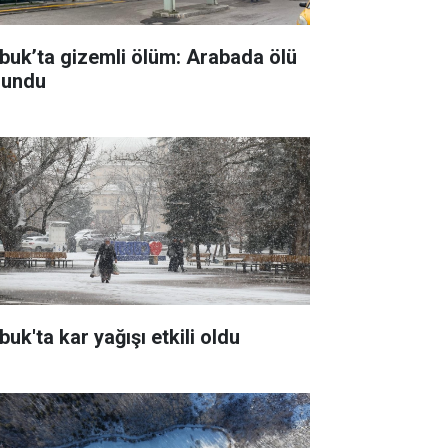
buk’ta gizemli ölüm: Arabada ölü
lundu
uk'ta kar yağışı etkili oldu