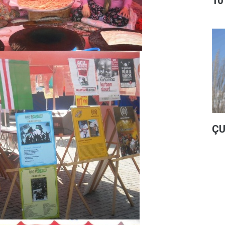
10
ÇU