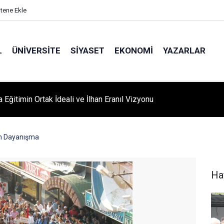
itene Ekle
L
ÜNIVERSITE
SIYASET
EKONOMI
YAZARLAR
A ‘YAZA MERHABA’ COŞKUSU: Kursiyerler Gönüllerince Eğlendi
m Dayanışma
Ha