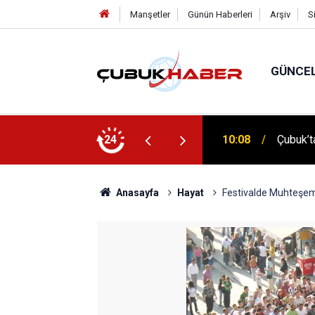
Manşetler
Günün Haberleri
Arşiv
S
GÜNCE
 İlhan Eranıl Vizyonu
24
12:06
ÇUBUK’T
Anasayfa
Hayat
Festivalde Muhteşe