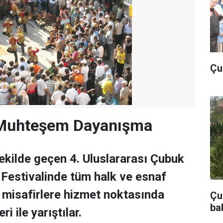
Çu
 Muhteşem Dayanışma
kilde geçen 4. Uluslararası Çubuk
 Festivalinde tüm halk ve esnaf
e misafirlere hizmet noktasında
Çub
ba
ri ile yarıştılar.