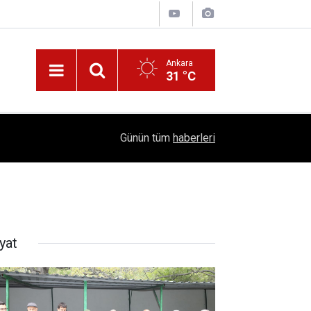
Ankara
31 °C
!
16:41
1504 Kep, Tek Bir Hedef: Bilim Kenti Çubuk
Günün tüm
haberleri
yat