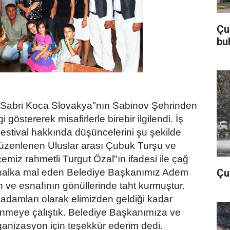
Çu
bu
Sabri Koca Slovakya"nın Sabinov Şehrinden
i göstererek misafirlerle birebir ilgilendi. İş
stival hakkında düşüncelerini şu şekilde
4. düzenlenen Uluslar arası Çubuk Turşu ve
ilçemiz rahmetli Turgut Özal"ın ifadesi ile çağ
Çub
li halka mal eden Belediye Başkanımız Adem
n ve esnafının gönüllerinde taht kurmuştur.
 adamları olarak elimizden geldiği kadar
ilenmeye çalıştık. Belediye Başkanımıza ve
ganizasyon için teşekkür ederim dedi.