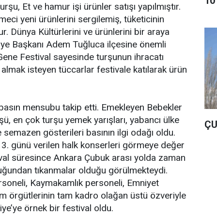
10
urşu, Et ve hamur işi ürünler satışı yapılmıştır.
meci yeni ürünlerini sergilemiş, tüketicinin
. Dünya Kültürlerini ve ürünlerini bir araya
iye Başkanı Adem Tuğluca ilçesine önemli
 Gene Festival sayesinde turşunun ihracatı
almak isteyen tüccarlar festivale katılarak ürün
 basın mensubu takip etti. Emekleyen Bebekler
üşü, en çok turşu yemek yarışları, yabancı ülke
ÇU
 semazen gösterileri basının ilgi odağı oldu.
e 3. günü verilen halk konserleri görmeye değer
tival süresince Ankara Çubuk arası yolda zaman
uğundan tıkanmalar olduğu görülmekteydi.
rsoneli, Kaymakamlık personeli, Emniyet
lum örgütlerinin tam kadro olağan üstü özveriyle
kiye’ye örnek bir festival oldu.