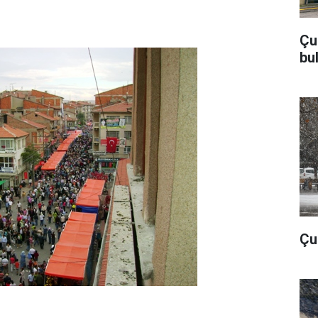
Çu
bu
Çub