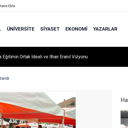
itene Ekle
L
ÜNIVERSITE
SIYASET
EKONOMI
YAZARLAR
A ‘YAZA MERHABA’ COŞKUSU: Kursiyerler Gönüllerince Eğlendi
zandı
Ha