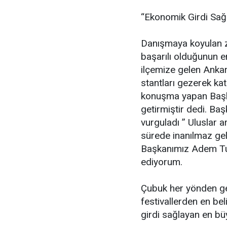
“Ekonomik Girdi Sağ
Danışmaya koyulan zi
başarılı olduğunun en
ilçemize gelen Anka
stantları gezerek kat
konuşma yapan Başk
getirmiştir dedi. B
vurguladı ” Uluslar a
sürede inanılmaz gel
Başkanımız Adem Tuğ
ediyorum.
Çubuk her yönden geli
festivallerden en bel
girdi sağlayan en büy