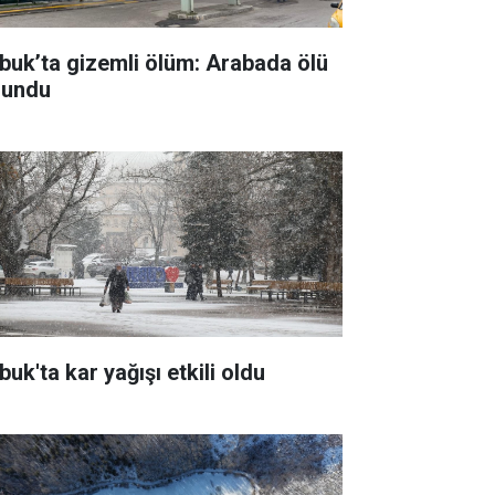
buk’ta gizemli ölüm: Arabada ölü
lundu
uk'ta kar yağışı etkili oldu