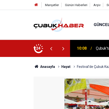
Manşetler
Günün Haberleri
Arşiv
S
GÜNCE
 İlhan Eranıl Vizyonu
24
12:06
ÇUBUK’T
Anasayfa
Hayat
Festival'de Çubuk Ka