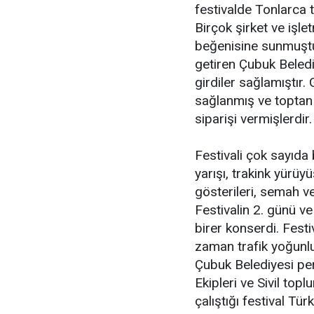
festivalde Tonlarca t
Birçok şirket ve işlet
beğenisine sunmuştur
getiren Çubuk Beled
girdiler sağlamıştır.
sağlanmış ve toptan 
siparişi vermişlerdir.
Festivali çok sayıda
yarışı, trakink yürüy
gösterileri, semah ve
Festivalin 2. günü v
birer konserdi. Fes
zaman trafik yoğunl
Çubuk Belediyesi pe
Ekipleri ve Sivil top
çalıştığı festival Tür