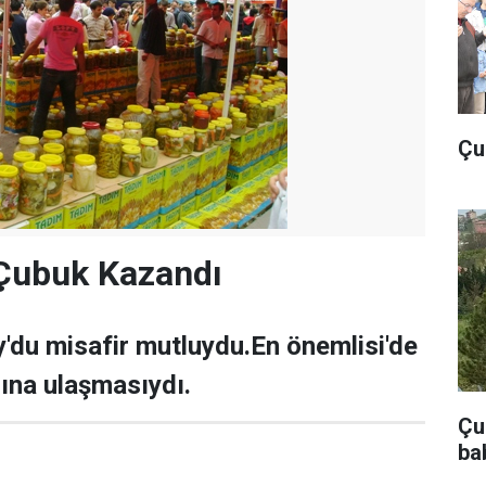
Çu
 Çubuk Kazandı
y'du misafir mutluydu.En önemlisi'de
cına ulaşmasıydı.
Çub
ba