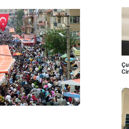
Çu
Cin