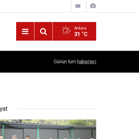
Ankara
31 °C
!
16:41
1504 Kep, Tek Bir Hedef: Bilim Kenti Çubuk
Günün tüm
haberleri
yat