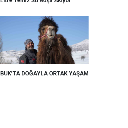
 Litre Temiz Su Boşa Akıyor
BUK’TA DOĞAYLA ORTAK YAŞAM