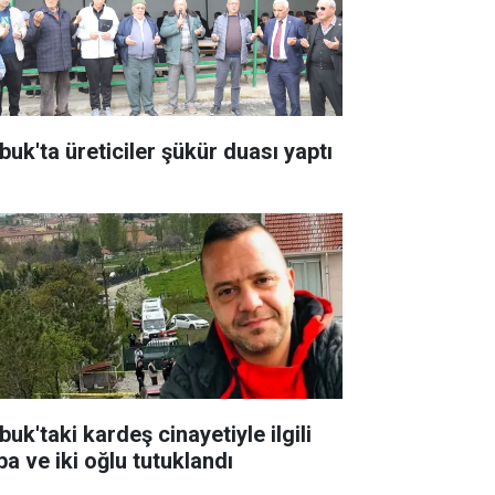
buk'ta üreticiler şükür duası yaptı
uk'taki kardeş cinayetiyle ilgili
ba ve iki oğlu tutuklandı