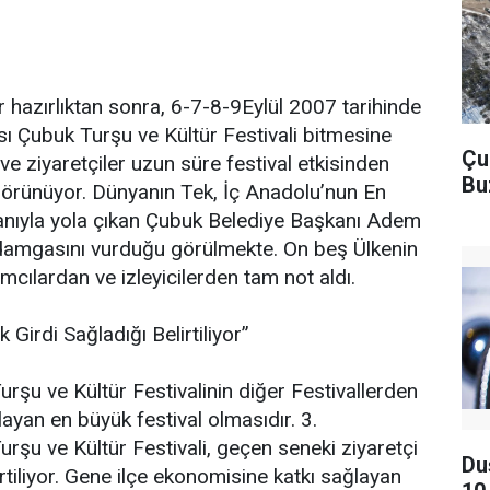
ir hazırlıktan sonra, 6-7-8-9Eylül 2007 tarihinde
ası Çubuk Turşu ve Kültür Festivali bitmesine
Çu
r ve ziyaretçiler uzun süre festival etkisinden
Bu
görünüyor. Dünyanın Tek, İç Anadolu’nun En
ganıyla yola çıkan Çubuk Belediye Başkanı Adem
damgasını vurduğu görülmekte. On beş Ülkenin
ılımcılardan ve izleyicilerden tam not aldı.
k Girdi Sağladığı Belirtiliyor”
urşu ve Kültür Festivalinin diğer Festivallerden
ğlayan en büyük festival olmasıdır. 3.
urşu ve Kültür Festivali, geçen seneki ziyaretçi
Du
lirtiliyor. Gene ilçe ekonomisine katkı sağlayan