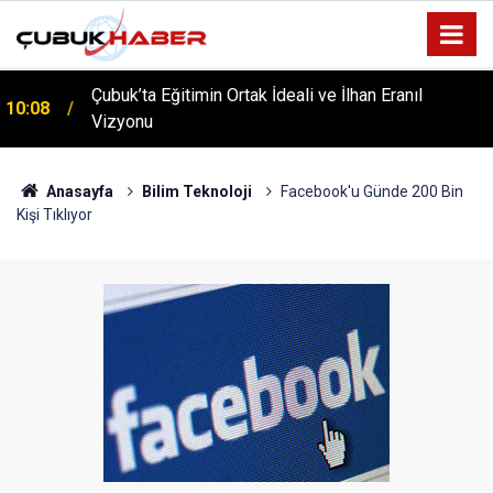
Çubuk’ta Eğitimin Ortak İdeali ve İlhan Eranıl
10:08
ÇUBUK’TA ‘YAZA MERHABA’ COŞKUSU: Kursiyerler
Vizyonu
12:06
Gönüllerince Eğlendi!
Anasayfa
Bilim Teknoloji
Facebook'u Günde 200 Bin
Kişi Tıklıyor