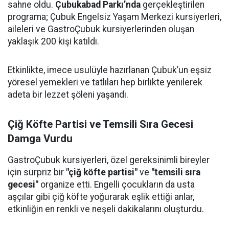
sahne oldu.
Çubukabad Parkı’nda
gerçekleştirilen
programa; Çubuk Engelsiz Yaşam Merkezi kursiyerleri,
aileleri ve GastroÇubuk kursiyerlerinden oluşan
yaklaşık 200 kişi katıldı.
Etkinlikte, imece usulüyle hazırlanan Çubuk’un eşsiz
yöresel yemekleri ve tatlıları hep birlikte yenilerek
adeta bir lezzet şöleni yaşandı.
Çiğ Köfte Partisi ve Temsili Sıra Gecesi
Damga Vurdu
GastroÇubuk kursiyerleri, özel gereksinimli bireyler
için sürpriz bir
"çiğ köfte partisi"
ve
"temsili sıra
gecesi"
organize etti. Engelli çocukların da usta
aşçılar gibi çiğ köfte yoğurarak eşlik ettiği anlar,
etkinliğin en renkli ve neşeli dakikalarını oluşturdu.