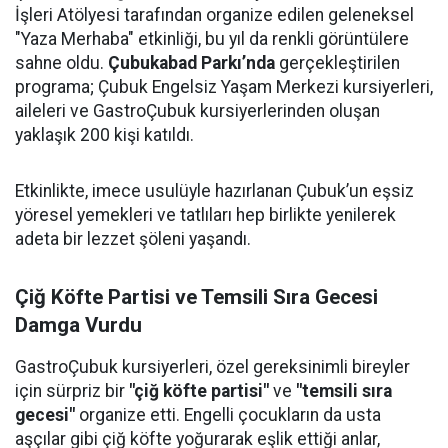
İşleri Atölyesi tarafından organize edilen geleneksel
"Yaza Merhaba" etkinliği, bu yıl da renkli görüntülere
sahne oldu.
Çubukabad Parkı’nda
gerçekleştirilen
programa; Çubuk Engelsiz Yaşam Merkezi kursiyerleri,
aileleri ve GastroÇubuk kursiyerlerinden oluşan
yaklaşık 200 kişi katıldı.
Etkinlikte, imece usulüyle hazırlanan Çubuk’un eşsiz
yöresel yemekleri ve tatlıları hep birlikte yenilerek
adeta bir lezzet şöleni yaşandı.
Çiğ Köfte Partisi ve Temsili Sıra Gecesi
Damga Vurdu
GastroÇubuk kursiyerleri, özel gereksinimli bireyler
için sürpriz bir
"çiğ köfte partisi"
ve
"temsili sıra
gecesi"
organize etti. Engelli çocukların da usta
aşçılar gibi çiğ köfte yoğurarak eşlik ettiği anlar,