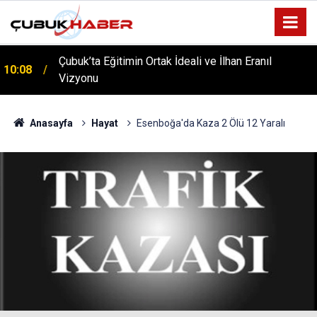
Çubuk’ta Eğitimin Ortak İdeali ve İlhan Eranıl
10:08
ÇUBUK’TA ‘YAZA MERHABA’ COŞKUSU: Kursiyerler
Vizyonu
12:06
Gönüllerince Eğlendi!
Anasayfa
Hayat
Esenboğa'da Kaza 2 Ölü 12 Yaralı