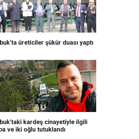
buk'ta üreticiler şükür duası yaptı
uk'taki kardeş cinayetiyle ilgili
ba ve iki oğlu tutuklandı