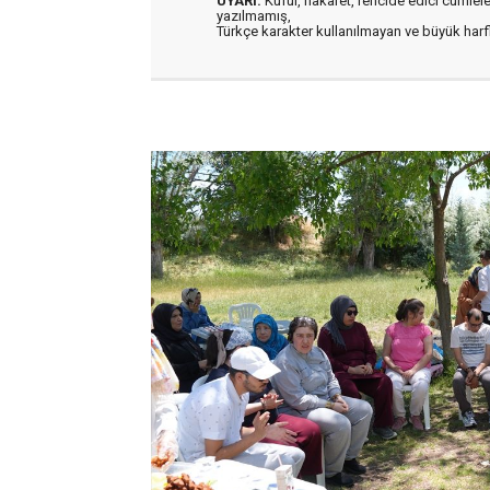
UYARI:
Küfür, hakaret, rencide edici cümleler 
yazılmamış,
Türkçe karakter kullanılmayan ve büyük har