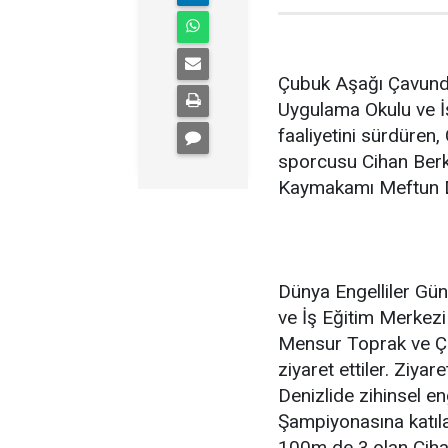
Çubuk Aşağı Çavund
Uygulama Okulu ve İ
faaliyetini sürdüren
sporcusu Cihan Berk
Kaymakamı Meftun Dal
Dünya Engelliler Gü
ve İş Eğitim Merkez
Mensur Toprak ve Ç
ziyaret ettiler. Ziy
Denizlide zihinsel eng
Şampiyonasına katıla
100m de 3.olan Ciha