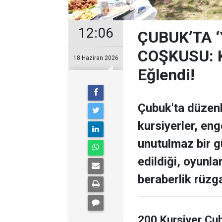
12:06
ÇUBUK’TA 
COŞKUSU: Ku
18 Haziran 2026
Eğlendi!
Çubuk'ta düzen
kursiyerler, enge
unutulmaz bir g
edildiği, oyunla
beraberlik rüzga
200 Kursiyer Çu