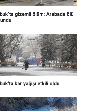
buk’ta gizemli ölüm: Arabada ölü
lundu
uk'ta kar yağışı etkili oldu