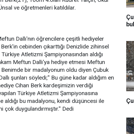
nsal ve öğretmenleri katıldılar.
Çu
bu
un Dallı'nın öğrencilere çeşitli hediyeler
 Berk'in cebinden çıkarttığı Denizlide zihinsel
an Türkiye Atletizmi Şampiyonasından aldığı
am Meftun Dallı'ya hediye etmesi Meftun
dı. Benimde bir madalyonum oldu diyen Çubuk
lı şunları söyledi;'' Bu güne kadar aldığım en
hediye Cihan Berk kardeşimizin verdiği
 yapılan Türkiye Atletizmi Şampiyonasına
Çub
iyle aldığı bu madalyonu, kendi düşüncesi ile
 çok duygulandırmıştır.'' Dedi