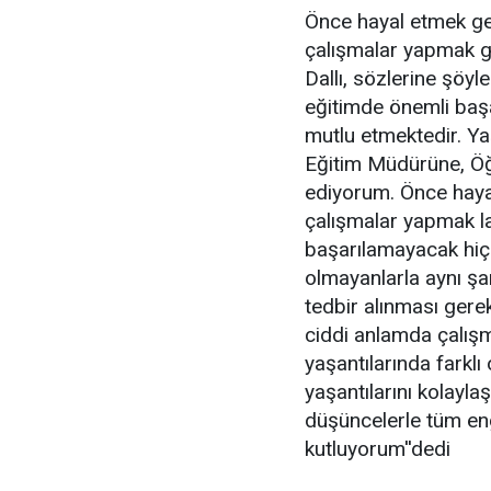
Önce hayal etmek ger
çalışmalar yapmak g
Dallı, sözlerine şöy
eğitimde önemli başa
mutlu etmektedir. Ya
Eğitim Müdürüne, Öğ
ediyorum. Önce hayal
çalışmalar yapmak 
başarılamayacak hiçbi
olmayanlarla aynı şa
tedbir alınması gere
ciddi anlamda çalışm
yaşantılarında farklı
yaşantılarını kolayl
düşüncelerle tüm eng
kutluyorum''dedi