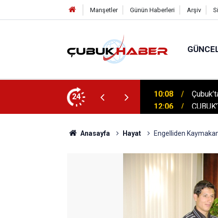
Manşetler
Günün Haberleri
Arşiv
S
GÜNCE
 İlhan Eranıl Vizyonu
24
12:06
ÇUBUK’T
Anasayfa
Hayat
Engelliden Kaymaka