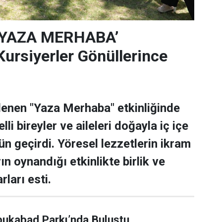
‘YAZA MERHABA’
rsiyerler Gönüllerince
lenen "Yaza Merhaba" etkinliğinde
lli bireyler ve aileleri doğayla iç içe
ün geçirdi. Yöresel lezzetlerin ikram
rın oynandığı etkinlikte birlik ve
rları esti.
bukabad Parkı’nda Buluştu