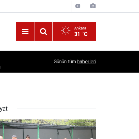
Ankara
31 °C
!
16:41
1504 Kep, Tek Bir Hedef: Bilim Kenti Çubuk
Günün tüm
haberleri
yat