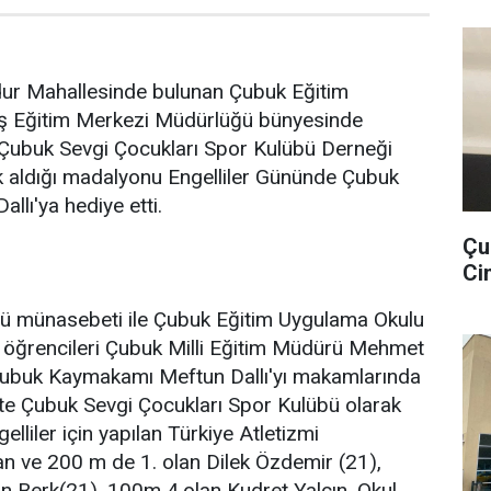
ur Mahallesinde bulunan Çubuk Eğitim
ş Eğitim Merkezi Müdürlüğü bünyesinde
, Çubuk Sevgi Çocukları Spor Kulübü Derneği
 aldığı madalyonu Engelliler Gününde Çubuk
lı'ya hediye etti.
Çu
Cin
nü münasebeti ile Çubuk Eğitim Uygulama Okulu
i öğrencileri Çubuk Milli Eğitim Müdürü Mehmet
ubuk Kaymakamı Meftun Dallı'yı makamlarında
arete Çubuk Sevgi Çocukları Spor Kulübü olarak
elliler için yapılan Türkiye Atletizmi
n ve 200 m de 1. olan Dilek Özdemir (21),
n Berk(21), 100m 4.olan Kudret Yalçın, Okul