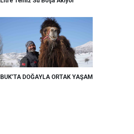
 Litre Temiz Su Boşa Akıyor
BUK’TA DOĞAYLA ORTAK YAŞAM