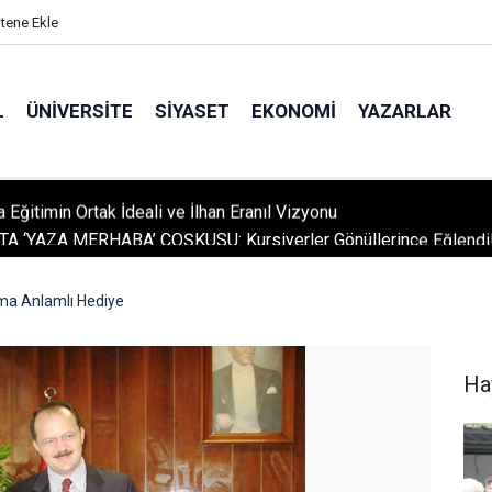
itene Ekle
L
ÜNIVERSITE
SIYASET
EKONOMI
YAZARLAR
A ‘YAZA MERHABA’ COŞKUSU: Kursiyerler Gönüllerince Eğlendi
ma Anlamlı Hediye
Ha