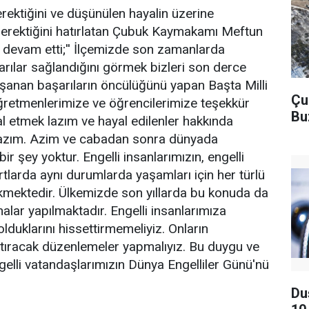
ektiğini ve düşünülen hayalin üzerine
erektiğini hatırlatan Çubuk Kaymakamı Meftun
le devam etti;'' İlçemizde son zamanlarda
rılar sağlandığını görmek bizleri son derce
şanan başarıların öncülüğünü yapan Başta Milli
Çu
retmenlerimize ve öğrencilerimize teşekkür
Bu
 etmek lazım ve hayal edilenler hakkında
lazım. Azim ve cabadan sonra dünyada
r şey yoktur. Engelli insanlarımızın, engelli
rtlarda aynı durumlarda yaşamları için her türlü
kmektedir. Ülkemizde son yıllarda bu konuda da
alar yapılmaktadır. Engelli insanlarımıza
 olduklarını hissettirmemeliyiz. Onların
aştıracak düzenlemeler yapmalıyız. Bu duygu ve
elli vatandaşlarımızın Dünya Engelliler Günü'nü
Du