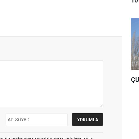
10
ÇU