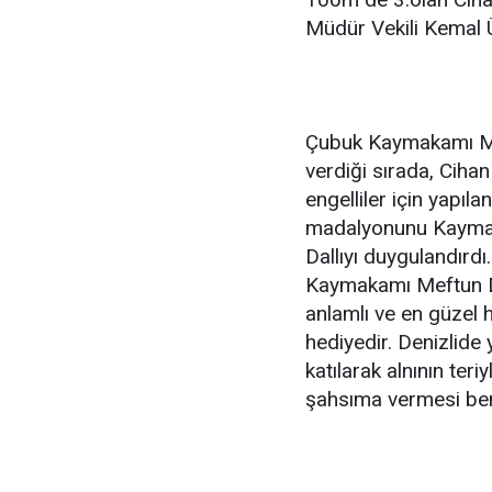
Müdür Vekili Kemal Ü
Çubuk Kaymakamı Meft
verdiği sırada, Cihan
engelliler için yapıl
madalyonunu Kaymak
Dallıyı duygulandır
Kaymakamı Meftun Dal
anlamlı ve en güzel 
hediyedir. Denizlide
katılarak alnının ter
şahsıma vermesi beni