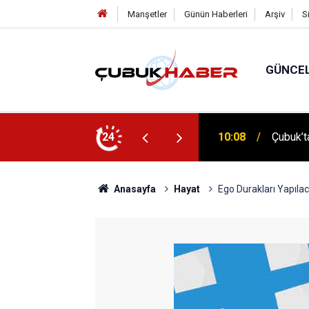
Manşetler
Günün Haberleri
Arşiv
S
GÜNCE
 İlhan Eranıl Vizyonu
24
12:06
ÇUBUK’T
Anasayfa
Hayat
Ego Durakları Yapıla