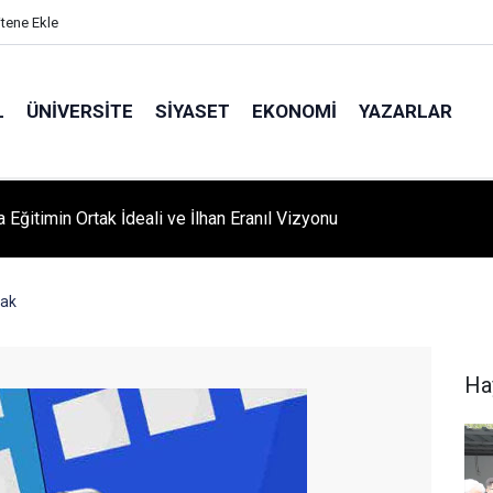
itene Ekle
L
ÜNIVERSITE
SIYASET
EKONOMI
YAZARLAR
A ‘YAZA MERHABA’ COŞKUSU: Kursiyerler Gönüllerince Eğlendi
cak
Ha