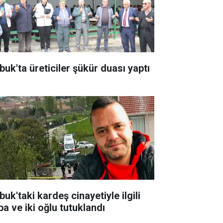
buk'ta üreticiler şükür duası yaptı
uk'taki kardeş cinayetiyle ilgili
ba ve iki oğlu tutuklandı