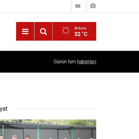
Ankara
32 °C
!
16:41
1504 Kep, Tek Bir Hedef: Bilim Kenti Çubuk
Günün tüm
haberleri
yat