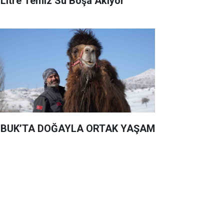
 Litre Temiz Su Boşa Akıyor
BUK’TA DOĞAYLA ORTAK YAŞAM