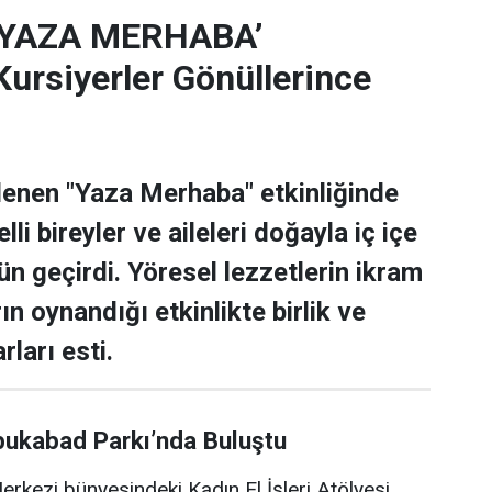
‘YAZA MERHABA’
rsiyerler Gönüllerince
lenen "Yaza Merhaba" etkinliğinde
lli bireyler ve aileleri doğayla iç içe
ün geçirdi. Yöresel lezzetlerin ikram
rın oynandığı etkinlikte birlik ve
rları esti.
bukabad Parkı’nda Buluştu
rkezi bünyesindeki Kadın El İşleri Atölyesi