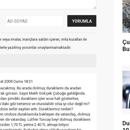
veya imalar, inançlara saldırı içeren, imla kuralları ile
Çu
flerle yazılmış yorumlar onaylanmamaktadır.
Bu
bat 2009 Cuma 18:31
acakmış. Bu arada dolmuş duraklarını da aradan
durak görsün. Sayın Melih Gökçek Çubuğa geldiğinde,
dan şimdiki durakların içler acısı hali gösterilse,
daki gibi tertemiz ve oturulabilir olsa iyi olur değil mi?
büs sefer sayıları arttı. Duraklarımız neden?
ın otobüs duraklarında bekleyen de vatandaş, dolmuş
en de vatandaş. Lütfen Tuncay bey! dolmuş duraklarını
Du
Bizden 1,70 TL yerine 2.40 TL almayı biliyor.
ı yenilesinde, fazladan almış olduğu paraların bir