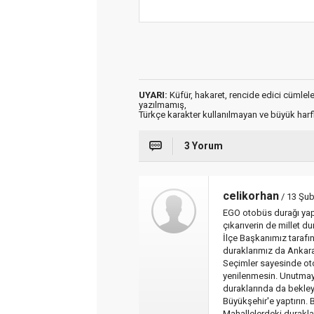
UYARI:
Küfür, hakaret, rencide edici cümleler 
yazılmamış,
Türkçe karakter kullanılmayan ve büyük har
3 Yorum
celikorhan
/ 13 Şu
EGO otobüs durağı yap
çıkarıverin de millet 
İlçe Başkanımız tarafın
duraklarımız da Ankara'
Seçimler sayesinde oto
yenilenmesin. Unutmay
duraklarında da bekley
Büyükşehir'e yaptırın. 
Mahallelerdeki duraklar