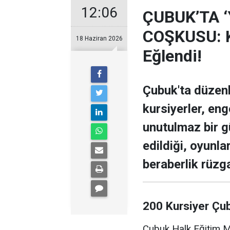
12:06
ÇUBUK’TA 
COŞKUSU: Ku
18 Haziran 2026
Eğlendi!
Çubuk'ta düzen
kursiyerler, enge
unutulmaz bir g
edildiği, oyunla
beraberlik rüzga
200 Kursiyer Çu
Çubuk Halk Eğitim Me