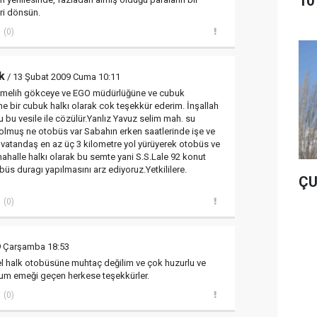
10
ri dönsün.
(0)
k
/ 13 Şubat 2009 Cuma 10:11
 melih gökceye ve EGO müdürlüğüne ve cubuk
ne bir cubuk halkı olarak cok teşekkür ederim. İnşallah
bu vesile ile cözülür.Yanlız Yavuz selim mah. su
olmuş ne otobüs var Sabahın erken saatlerinde işe ve
 vatandaş en az üç 3 kilometre yol yürüyerek otobüs ve
ahalle halkı olarak bu semte yani S.S.Lale 92 konut
üs duragı yapılmasını arz ediyoruz.Yetkililere.
ÇU
(0)
9 Çarşamba 18:53
zel halk otobüsüne muhtaç değilim ve çok huzurlu ve
rum emeği geçen herkese teşekkürler.
(0)