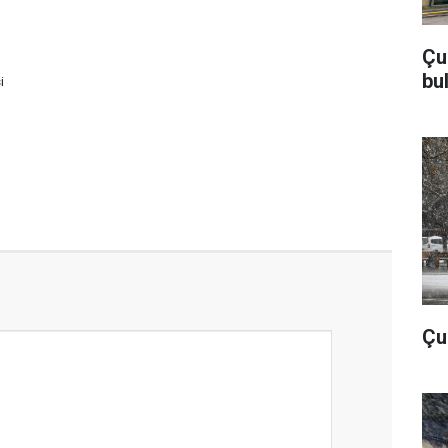
Çu
bu
i
Çub