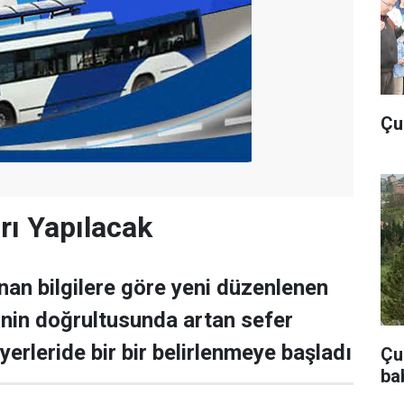
Çu
rı Yapılacak
ınan bilgilere göre yeni düzenlenen
inin doğrultusunda artan sefer
 yerleride bir bir belirlenmeye başladı
Çub
ba