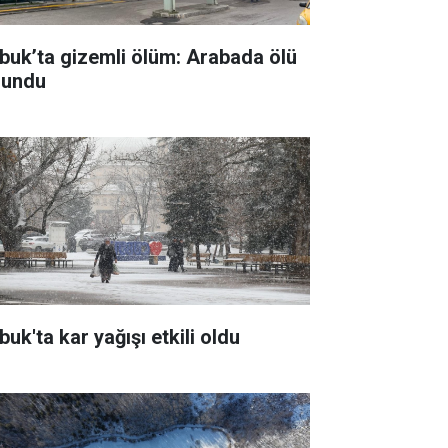
buk’ta gizemli ölüm: Arabada ölü
lundu
uk'ta kar yağışı etkili oldu