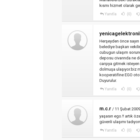
kısmı hizmet olarak ge
Yanıtla
(0)
yenicagelektroni
Herşeyden önce sayın
belediye başkan vekili
cubugun ulaşım sorunu 
deposu civarında ne d
carşıya gitmek isteyen
dolmuşa ulaşıyor.biz m
kooperatifine EGO otob
Duyurulur.
Yanıtla
(0)
m.c.r
/ 11 Şubat 200
yaşasın ego.!! artık ö
güvenli ulaşımı tadıyo
Yanıtla
(0)