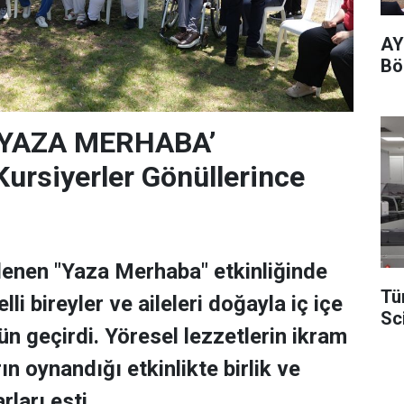
AY
Böl
‘YAZA MERHABA’
rsiyerler Gönüllerince
lenen "Yaza Merhaba" etkinliğinde
Tü
lli bireyler ve aileleri doğayla iç içe
Sc
ün geçirdi. Yöresel lezzetlerin ikram
rın oynandığı etkinlikte birlik ve
rları esti.