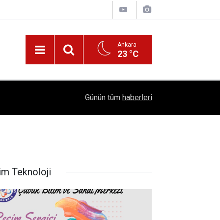
Ankara
23 °C
!
16:41
1504 Kep, Tek Bir Hedef: Bilim Kenti Çubuk
Günün tüm
haberleri
im Teknoloji