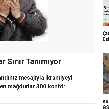
Çu
Es
ar Sınır Tanımıyor
ndınız mesajıyla ikramiyeyi
en mağdurlar 300 kontör
Ku
GS