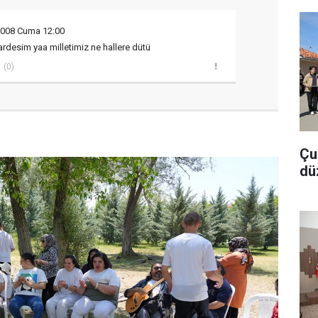
2008 Cuma 12:00
ardesim yaa milletimiz ne hallere dütü
(0)
Çu
dü