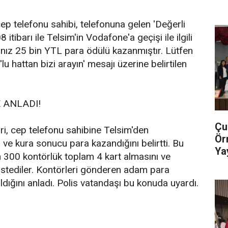
 telefonu sahibi, telefonuna gelen 'Değerli
tibarı ile Telsim'in Vodafone'a geçişi ile ilgili
tınız 25 bin YTL para ödülü kazanmıştır. Lütfen
 hattan bizi arayın' mesajı üzerine belirtilen
 ANLADI!
Çu
, cep telefonu sahibine Telsim'den
Ör
 ve kura sonucu para kazandığını belirtti. Bu
Ya
in 300 kontörlük toplam 4 kart almasını ve
Ge
i istediler. Kontörleri gönderen adam para
ldığını anladı. Polis vatandaşı bu konuda uyardı.