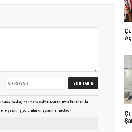
Çu
Açı
veya imalar, inançlara saldırı içeren, imla kuralları ile
flerle yazılmış yorumlar onaylanmamaktadır.
Çu
Şa