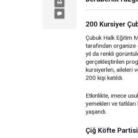
200 Kursiyer Çu
Çubuk Halk Eğitim Me
tarafından organize 
yıl da renkli görüntü
gerçekleştirilen pr
kursiyerleri, aileler
200 kişi katıldı.
Etkinlikte, imece us
yemekleri ve tatlıları
yaşandı.
Çiğ Köfte Partis