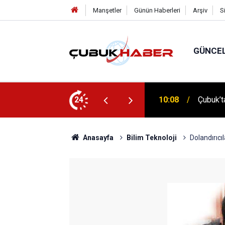
Manşetler
Günün Haberleri
Arşiv
S
GÜNCE
 İlhan Eranıl Vizyonu
24
12:06
ÇUBUK’T
Anasayfa
Bilim Teknoloji
Dolandırıcı