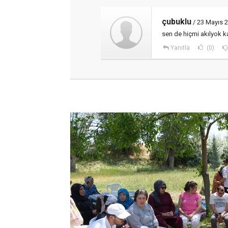
çubuklu
/ 23 Mayıs 
sen de hiçmi akılyok k
Yanıtla
(0)