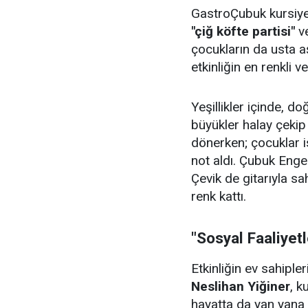
GastroÇubuk kursiyerl
"çiğ köfte partisi"
v
çocukların da usta aş
etkinliğin en renkli v
Yeşillikler içinde, 
büyükler halay çeki
dönerken; çocuklar i
not aldı. Çubuk Enge
Çevik de gitarıyla sa
renk kattı.
"Sosyal Faaliyet
Etkinliğin ev sahiple
Neslihan Yiğiner
, k
hayatta da yan yana 