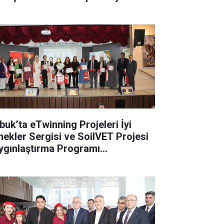
buk’ta eTwinning Projeleri İyi
nekler Sergisi ve SoilVET Projesi
ygınlaştırma Programı
rçekleştirildi