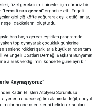
eri, özel gereksinimli bireyler için sürpriz bir
e
"temsili sıra gecesi"
organize etti. Engelli
çılar gibi çiğ köfte yoğurarak eşlik ettiği anlar,
e neşeli dakikalarını oluşturdu.
doğayla baş başa gerçekleştirilen programda
p yakan top oynayarak çocukluk günlerine
se seslendirdikleri şarkılarla büyüklerinden tam
lli ve Engelli Dostları Derneği Başkanı Bünyamin
hne alarak verdiği mini konserle güne ayrı bir
lerle Kaynaşıyoruz"
rinden Kadın El İşleri Atölyesi Sorumlusu
ursiyerlerin sadece eğitim alanında değil, sosyal
olmalarını önemsediklerini belirterek şunları