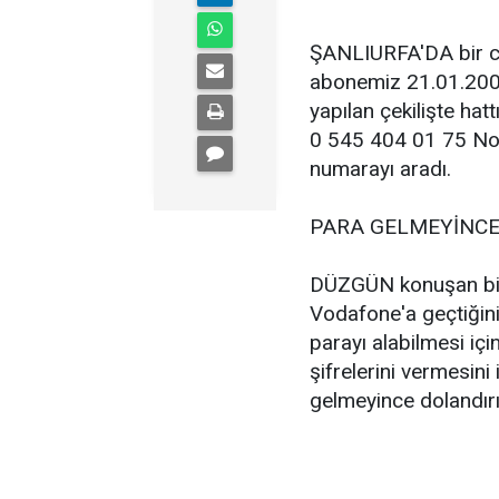
ŞANLIURFA'DA bir cep
abonemiz 21.01.2008 i
yapılan çekilişte hat
0 545 404 01 75 No'lu
numarayı aradı.
PARA GELMEYİNCE
DÜZGÜN konuşan biri
Vodafone'a geçtiğini
parayı alabilmesi iç
şifrelerini vermesin
gelmeyince dolandırı