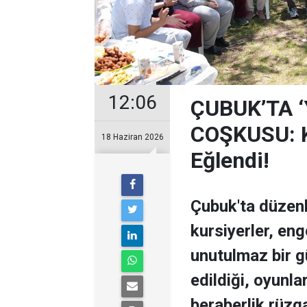
12:06
ÇUBUK’TA 
COŞKUSU: Ku
18 Haziran 2026
Eğlendi!
Çubuk'ta düzen
kursiyerler, enge
unutulmaz bir g
edildiği, oyunla
beraberlik rüzga