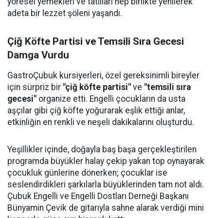
yöresel yemekleri ve tatlıları hep birlikte yenilerek
adeta bir lezzet şöleni yaşandı.
Çiğ Köfte Partisi ve Temsili Sıra Gecesi
Damga Vurdu
GastroÇubuk kursiyerleri, özel gereksinimli bireyler
için sürpriz bir
"çiğ köfte partisi"
ve
"temsili sıra
gecesi"
organize etti. Engelli çocukların da usta
aşçılar gibi çiğ köfte yoğurarak eşlik ettiği anlar,
etkinliğin en renkli ve neşeli dakikalarını oluşturdu.
Yeşillikler içinde, doğayla baş başa gerçekleştirilen
programda büyükler halay çekip yakan top oynayarak
çocukluk günlerine dönerken; çocuklar ise
seslendirdikleri şarkılarla büyüklerinden tam not aldı.
Çubuk Engelli ve Engelli Dostları Derneği Başkanı
Bünyamin Çevik de gitarıyla sahne alarak verdiği mini