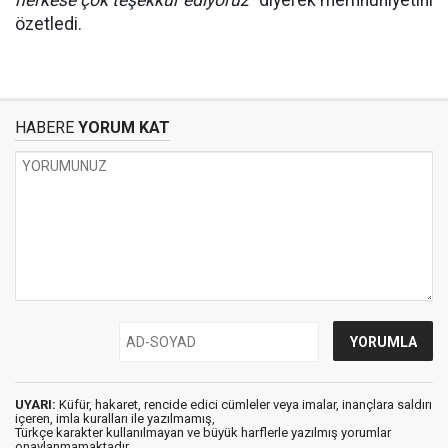
herkese çok teşekkür ediyoruz"
diyerek memnuniyetini
özetledi.
HABERE
YORUM KAT
UYARI:
Küfür, hakaret, rencide edici cümleler veya imalar, inançlara saldırı
içeren, imla kuralları ile yazılmamış,
Türkçe karakter kullanılmayan ve büyük harflerle yazılmış yorumlar
onaylanmamaktadır.