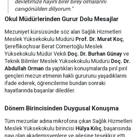
devletimize hayırlı birer birey olmalarını
canıgönülden diliyorum."
Okul Müdürlerinden Gurur Dolu Mesajlar
Mezuniyet kürsüsünde söz alan Sağlık Hizmetleri
Meslek Yüksekokulu Müdürü
Prof. Dr. Murat Koç
,
Şereflikoçhisar Berat Cömertoğlu Meslek
Yüksekokulu Müdür Vekili
Doç. Dr. Burhan Günay
ve
Teknik Bilimler Meslek Yüksekokulu Müdürü
Doç. Dr.
Abdullah Orman
da yaptıkları konuşmalarda pırıl pırıl
gençleri mezun etmenin haklı gururunu yaşadıklarını
ifade ederek, öğrencilerine bundan sonraki
hayatlarında başarılar dilediler.
Dönem Birincisinden Duygusal Konuşma
Tüm mezunlar adına mikrofona çıkan Sağlık Hizmetleri
Meslek Yüksekokulu birincisi
Hülya Kılıç
, başarısında
payı olan akademisyenlere ve ailesine teşekkür etti.