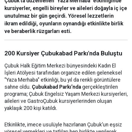
Çubuk'ta düzenlenen "Yaza Merhaba" etkinliğinde
kursiyerler, engelli bireyler ve aileleri doğayla iç içe
unutulmaz bir gün geçirdi. Yöresel lezzetlerin
ikram edildiği, oyunların oynandığı etkinlikte birlik
ve beraberlik rüzgarları esti.
200 Kursiyer Çubukabad Parkı’nda Buluştu
Çubuk Halk Eğitim Merkezi bünyesindeki Kadın El
İşleri Atölyesi tarafından organize edilen geleneksel
"Yaza Merhaba" etkinliği, bu yıl da renkli görüntülere
sahne oldu.
Çubukabad Parkı’nda
gerçekleştirilen
programa; Çubuk Engelsiz Yaşam Merkezi kursiyerleri,
aileleri ve GastroÇubuk kursiyerlerinden oluşan
yaklaşık 200 kişi katıldı.
Etkinlikte, imece usulüyle hazırlanan Çubuk’un eşsiz
yöresel yemekleri ve tatlıları hep birlikte yenilerek