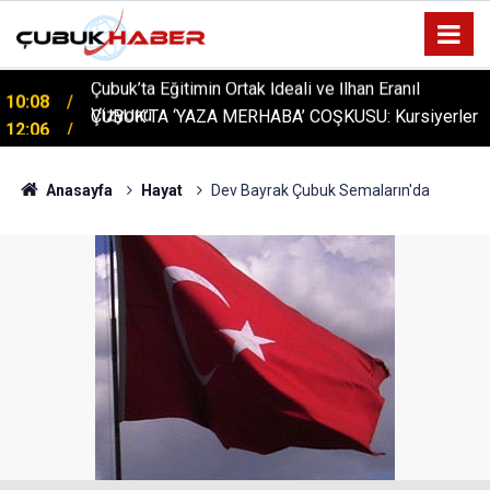
ÇUBUK’TA ‘YAZA MERHABA’ COŞKUSU: Kursiyerler
12:06
Gönüllerince Eğlendi!
Anasayfa
Hayat
Dev Bayrak Çubuk Semaların'da