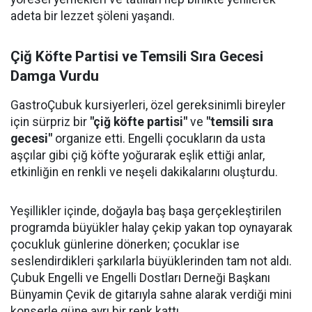
adeta bir lezzet şöleni yaşandı.
Çiğ Köfte Partisi ve Temsili Sıra Gecesi
Damga Vurdu
GastroÇubuk kursiyerleri, özel gereksinimli bireyler
için sürpriz bir
"çiğ köfte partisi"
ve
"temsili sıra
gecesi"
organize etti. Engelli çocukların da usta
aşçılar gibi çiğ köfte yoğurarak eşlik ettiği anlar,
etkinliğin en renkli ve neşeli dakikalarını oluşturdu.
Yeşillikler içinde, doğayla baş başa gerçekleştirilen
programda büyükler halay çekip yakan top oynayarak
çocukluk günlerine dönerken; çocuklar ise
seslendirdikleri şarkılarla büyüklerinden tam not aldı.
Çubuk Engelli ve Engelli Dostları Derneği Başkanı
Bünyamin Çevik de gitarıyla sahne alarak verdiği mini
konserle güne ayrı bir renk kattı.