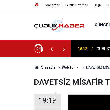
Manşetler
Günün Haberleri
Arşiv
S
GÜNCE
ÇUBUK'
: AYBÜ’LÜ 1504 ÖĞRENCİ KEP ATTI!
24
16:14
TEMELİ
Anasayfa
Web Tv
DAVETSİZ MİS
DAVETSİZ MİSAFİR 
19:19