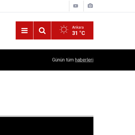
Ankara
31 °C
Nüfus Kütüğünde Çubuk Rüzgarı: Ankara'da "Çub
16:11
Günün tüm
haberleri
Belli Oldu!