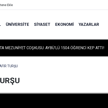
itene Ekle
L
ÜNIVERSITE
SIYASET
EKONOMI
YAZARLAR
TA TARİHİ GÜN: PROTÜRK PLAZMA FRAKSİNASYON TESİSİ'NİN
 ATILDI
AFİR TURŞU
TURŞU