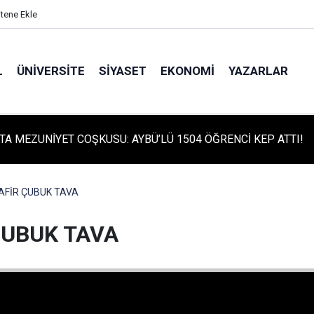
itene Ekle
L
ÜNIVERSITE
SIYASET
EKONOMI
YAZARLAR
TA TARİHİ GÜN: PROTÜRK PLAZMA FRAKSİNASYON TESİSİ'NİN
 ATILDI
AFİR ÇUBUK TAVA
ÇUBUK TAVA