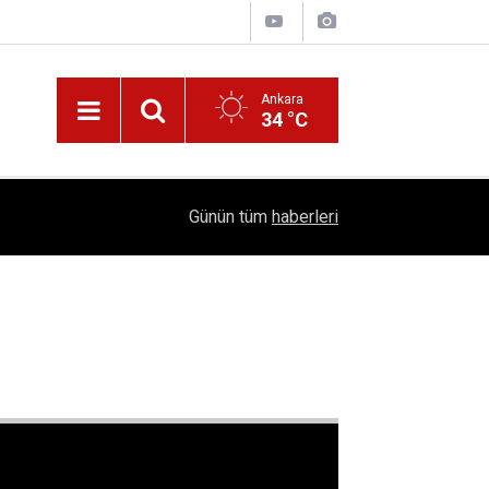
Ankara
34 °C
Nüfus Kütüğünde Çubuk Rüzgarı: Ankara'da "Çub
16:11
Günün tüm
haberleri
Belli Oldu!