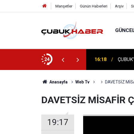
Manşetler
Günün Haberleri
Arşiv
S
GÜNCE
ÇUBUK'
: AYBÜ’LÜ 1504 ÖĞRENCİ KEP ATTI!
24
16:14
TEMELİ
Anasayfa
Web Tv
DAVETSİZ MİS
DAVETSİZ MİSAFİR 
19:17