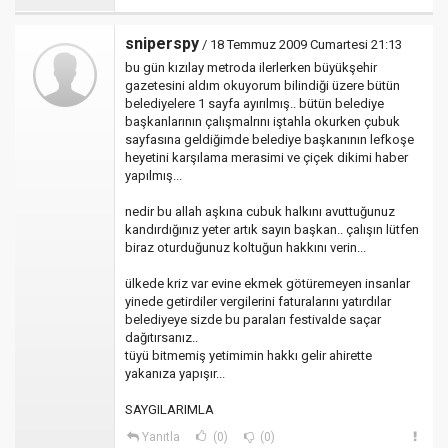
sniperspy
/ 18 Temmuz 2009 Cumartesi 21:13
bu gün kızılay metroda ilerlerken büyükşehir
gazetesini aldım okuyorum bilindiği üzere bütün
belediyelere 1 sayfa ayırılmış.. bütün belediye
başkanlarının çalışmalrını iştahla okurken çubuk
sayfasına geldiğimde belediye başkanının lefkoşe
heyetini karşılama merasimi ve çiçek dikimi haber
yapılmış...
nedir bu allah aşkına cubuk halkını avuttuğunuz
kandırdığınız yeter artık sayın başkan.. çalışın lütfen
biraz oturduğunuz koltuğun hakkını verin...
ülkede kriz var evine ekmek götüremeyen insanlar
yinede getirdiler vergilerini faturalarını yatırdılar
belediyeye sizde bu paraları festivalde saçar
dağıtırsanız..
tüyü bitmemiş yetimimin hakkı gelir ahirette
yakanıza yapışır...
SAYGILARIMLA
Yanıtla
(0)
(0)