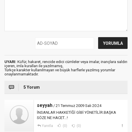
UYARI:
Küfür, hakaret, rencide edici cümleler veya imalar, inançlara saldırı
içeren, imla kuralları ile yazılmamış,
Türkçe karakter kullanılmayan ve büyük harflerle yazılmış yorumlar
onaylanmamaktadır.
5 Yorum
seyyah
/ 21 Temmuz 2009 Salı 20:24
İNSANLAR HAKKETİĞİ GİBİ YÖNETİLİR.BAŞKA
SÖZE NE HACET...!
Yanıtla
(0)
(0)