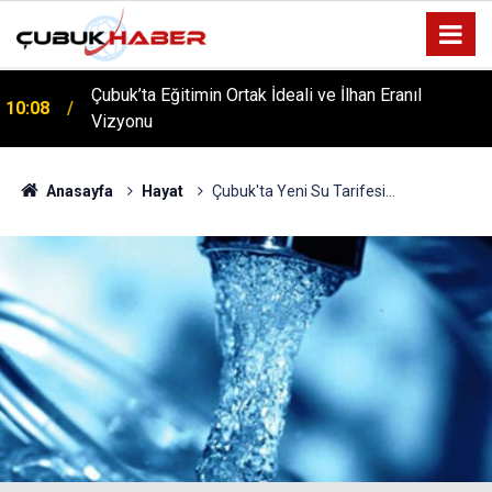
ÇUBUK’TA ‘YAZA MERHABA’ COŞKUSU: Kursiyerler
12:06
Gönüllerince Eğlendi!
Anasayfa
Hayat
Çubuk'ta Yeni Su Tarifesi...