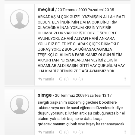
meçhul
/ 20 Temmuz 2009 Pazartesi 20:35
ARKADAŞIM ÇOK GÜZEL YAZMIŞSIN ALLAH RAZI
OLSUN. BEN İNDİRİMİN DAHA ÇOK BİNDİRİM
OLACAĞINA İNANIYORUM.KESİN YİNE BİR
OLUMSUZLUK VARDIR.İŞTE BÖYLE ŞEYLERLE
AVUNUYORUZ.HANİ ALTYAPI HANİ ANKARA
YOLU.BİZ BELEDİYE OLARAK ÇİÇEK DİKMEKLE
UGRAŞIYORUZ BUNLA UĞRASACAGIMIZA
TEŞFİKÇİ OLALIMDA FABRİKAMIZ OLSUN BİZİM
AKYURTTAN PURSAKLARDAN NEYİMİZ EKSİK
ADAMLAR ALDI BAŞINI GİTTİ VAY ÇUBUĞUM VAY
HALKIM BİZ BİTMİSİZDE AĞLAYANIMIZ YOK
Yanıtla
(0)
(0)
simge
/ 20 Temmuz 2009 Pazartesi 13:17
sevgili başkanım sizdemi çiçeklere böceklere
taktınız veya nerde nasıl eğlence düzenlesek diye
düşünüyorsunuz. lütfen artık şu çubuğumuza bir el
atalım. yoksa bir beş sene daha boşa
gidecek.sanırım çubuk yine bişey kazanamayacak.
Yanıtla
(0)
(0)