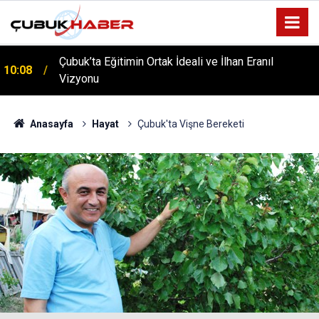
Çubuk’ta Eğitimin Ortak İdeali ve İlhan Eranıl
10:08
Vizyonu
ÇUBUK’TA ‘YAZA MERHABA’ COŞKUSU: Kursiyerler
12:06
Gönüllerince Eğlendi!
Anasayfa
Hayat
Çubuk'ta Vişne Bereketi