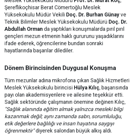
Meslek Yüksekokulu Müdürü
Prof. Dr. Murat Koç
,
Şereflikoçhisar Berat Cömertoğlu Meslek
Yüksekokulu Müdür Vekili
Doç. Dr. Burhan Günay
ve
Teknik Bilimler Meslek Yüksekokulu Müdürü
Doç. Dr.
Abdullah Orman
da yaptıkları konuşmalarda pırıl pırıl
gençleri mezun etmenin haklı gururunu yaşadıklarını
ifade ederek, öğrencilerine bundan sonraki
hayatlarında başarılar dilediler.
Dönem Birincisinden Duygusal Konuşma
Tüm mezunlar adına mikrofona çıkan Sağlık Hizmetleri
Meslek Yüksekokulu birincisi
Hülya Kılıç
, başarısında
payı olan akademisyenlere ve ailesine teşekkür etti.
Sağlık sektöründe çalışmanın önemine değinen Kılıç,
"Sağlık alanında eğitim almak yalnızca mesleki bilgi
kazanmak değil; aynı zamanda sabrı, sorumluluğu,
etik değerlere bağlılığı ve insan hayatına saygıyı
öğrenmektir"
diyerek salondan büyük alkış aldı.