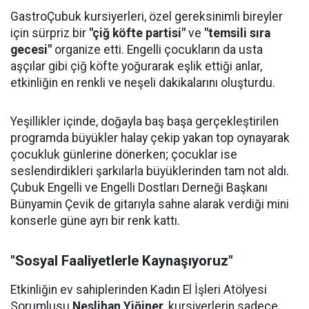
GastroÇubuk kursiyerleri, özel gereksinimli bireyler
için sürpriz bir
"çiğ köfte partisi"
ve
"temsili sıra
gecesi"
organize etti. Engelli çocukların da usta
aşçılar gibi çiğ köfte yoğurarak eşlik ettiği anlar,
etkinliğin en renkli ve neşeli dakikalarını oluşturdu.
Yeşillikler içinde, doğayla baş başa gerçekleştirilen
programda büyükler halay çekip yakan top oynayarak
çocukluk günlerine dönerken; çocuklar ise
seslendirdikleri şarkılarla büyüklerinden tam not aldı.
Çubuk Engelli ve Engelli Dostları Derneği Başkanı
Bünyamin Çevik de gitarıyla sahne alarak verdiği mini
konserle güne ayrı bir renk kattı.
"Sosyal Faaliyetlerle Kaynaşıyoruz"
Etkinliğin ev sahiplerinden Kadın El İşleri Atölyesi
Sorumlusu
Neslihan Yiğiner
, kursiyerlerin sadece