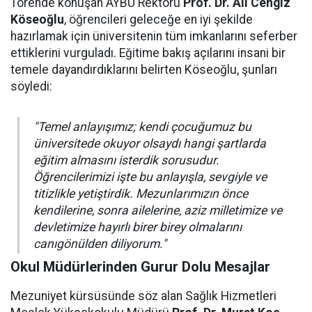
Törende konuşan AYBÜ Rektörü
Prof. Dr. Ali Cengiz
Köseoğlu
, öğrencileri geleceğe en iyi şekilde
hazırlamak için üniversitenin tüm imkanlarını seferber
ettiklerini vurguladı. Eğitime bakış açılarını insani bir
temele dayandırdıklarını belirten Köseoğlu, şunları
söyledi:
"Temel anlayışımız; kendi çocuğumuz bu
üniversitede okuyor olsaydı hangi şartlarda
eğitim almasını isterdik sorusudur.
Öğrencilerimizi işte bu anlayışla, sevgiyle ve
titizlikle yetiştirdik. Mezunlarımızın önce
kendilerine, sonra ailelerine, aziz milletimize ve
devletimize hayırlı birer birey olmalarını
canıgönülden diliyorum."
Okul Müdürlerinden Gurur Dolu Mesajlar
Mezuniyet kürsüsünde söz alan Sağlık Hizmetleri