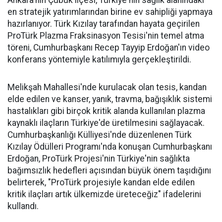
Ankara'nın Çubuk ilçesi, Türkiye'nin sağlık alanındaki
en stratejik yatırımlarından birine ev sahipliği yapmaya
hazırlanıyor. Türk Kızılay tarafından hayata geçirilen
ProTürk Plazma Fraksinasyon Tesisi'nin temel atma
töreni, Cumhurbaşkanı Recep Tayyip Erdoğan'ın video
konferans yöntemiyle katılımıyla gerçekleştirildi.
Melikşah Mahallesi'nde kurulacak olan tesis, kandan
elde edilen ve kanser, yanık, travma, bağışıklık sistemi
hastalıkları gibi birçok kritik alanda kullanılan plazma
kaynaklı ilaçların Türkiye'de üretilmesini sağlayacak.
Cumhurbaşkanlığı Külliyesi'nde düzenlenen Türk
Kızılay Ödülleri Programı'nda konuşan Cumhurbaşkanı
Erdoğan, ProTürk Projesi'nin Türkiye'nin sağlıkta
bağımsızlık hedefleri açısından büyük önem taşıdığını
belirterek, "ProTürk projesiyle kandan elde edilen
kritik ilaçları artık ülkemizde üreteceğiz" ifadelerini
kullandı.