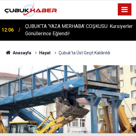
ÇUBUK’TA ‘YAZA MERHABA’ COŞKUSU: Kursiyerler
12:06
Gönüllerince Eğlendi!
Anasayfa
Hayat
Çubuk'ta Üst Geçit Kaldırıldı