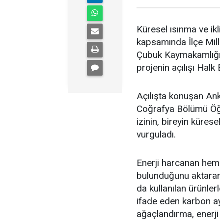
Küresel ısınma ve ikli
kapsamında İlçe Mil
Çubuk Kaymakamlığı 
projenin açılışı Halk
Açılışta konuşan Ank
Coğrafya Bölümü Öğr
izinin, bireyin küres
vurguladı.
Enerji harcanan heme
bulunduğunu aktaran 
da kullanılan ürünler
ifade eden karbon ay
ağaçlandırma, enerji 