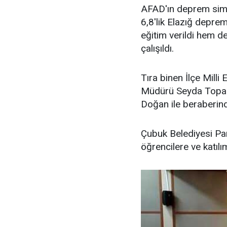
AFAD'ın deprem simü
6,8'lik Elazığ depreml
eğitim verildi hem 
çalışıldı.
Tıra binen İlçe Milli
Müdürü Seyda Topal
Doğan ile beraberind
Çubuk Belediyesi Pa
öğrencilere ve katılım