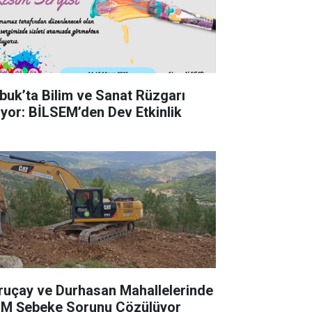
buk’ta Bilim ve Sanat Rüzgarı
iyor: BİLSEM’den Dev Etkinlik
ruçay ve Durhasan Mahallelerinde
M Şebeke Sorunu Çözülüyor