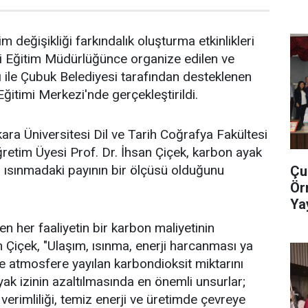
m değişikliği farkındalık oluşturma etkinlikleri
li Eğitim Müdürlüğünce organize edilen ve
ile Çubuk Belediyesi tarafından desteklenen
 Eğitimi Merkezi'nde gerçekleştirildi.
ara Üniversitesi Dil ve Tarih Coğrafya Fakültesi
etim Üyesi Prof. Dr. İhsan Çiçek, karbon ayak
el ısınmadaki payının bir ölçüsü olduğunu
Çu
Ör
Ya
Ge
n her faaliyetin bir karbon maliyetinin
Çiçek, "Ulaşım, ısınma, enerji harcanması ya
le atmosfere yayılan karbondioksit miktarını
ak izinin azaltılmasında en önemli unsurlar;
verimliliği, temiz enerji ve üretimde çevreye