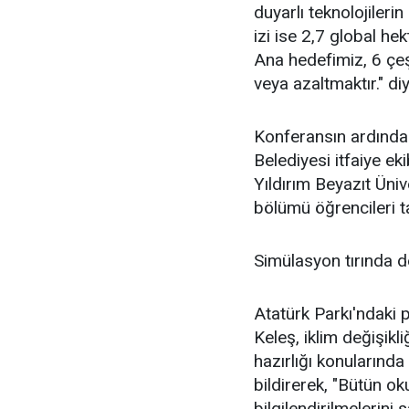
duyarlı teknolojileri
izi ise 2,7 global he
Ana hedefimiz, 6 çe
veya azaltmaktır." di
Konferansın ardında
Belediyesi itfaiye ek
Yıldırım Beyazıt Üniv
bölümü öğrencileri t
Simülasyon tırında 
Atatürk Parkı'nda
Keleş, iklim değişikli
hazırlığı konularında
bildirerek, "Bütün ok
bilgilendirilmelerini