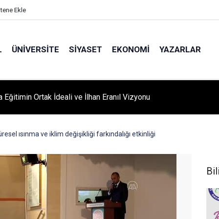
itene Ekle
L
ÜNIVERSITE
SIYASET
EKONOMI
YAZARLAR
A ‘YAZA MERHABA’ COŞKUSU: Kursiyerler Gönüllerince Eğlendi
esel ısınma ve iklim değişikliği farkındalığı etkinliği
Bil