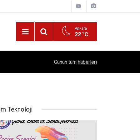
Ankara
22 °C
!
16:41
1504 Kep, Tek Bir Hedef: Bilim Kenti Çubuk
Günün tüm
haberleri
im Teknoloji