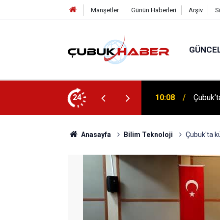
Manşetler
Günün Haberleri
Arşiv
S
GÜNCE
 İlhan Eranıl Vizyonu
24
12:06
ÇUBUK’T
Anasayfa
Bilim Teknoloji
Çubuk'ta kür