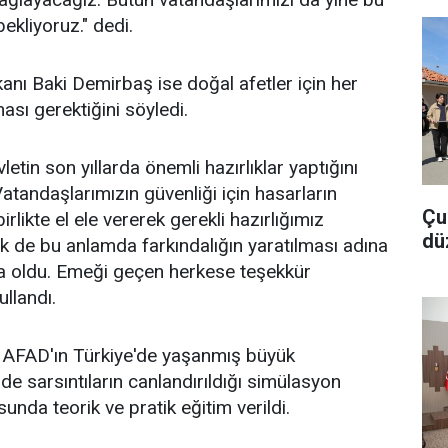
bekliyoruz." dedi.
nı Baki Demirbaş ise doğal afetler için her
ması gerektiğini söyledi.
letin son yıllarda önemli hazırlıklar yaptığını
atandaşlarımızın güvenliği için hasarların
Çu
irlikte el ele vererek gerekli hazırlığımız
dü
ik de bu anlamda farkındalığın yaratılması adına
ma oldu. Emeği geçen herkese teşekkür
ullandı.
re, AFAD'ın Türkiye'de yaşanmış büyük
de sarsıntıların canlandırıldığı simülasyon
nda teorik ve pratik eğitim verildi.