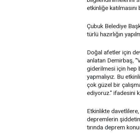
etkinliğe katılmasını 
Çubuk Belediye Başka
türlü hazırlığın yapıl
Doğal afetler için dev
anlatan Demirbaş, "V
giderilmesi için hep b
yapmalıyız. Bu etkinl
çok güzel bir çalış
ediyoruz." ifadesini k
Etkinlikte davetlile
depremlerin şiddetin
tırında deprem konusu