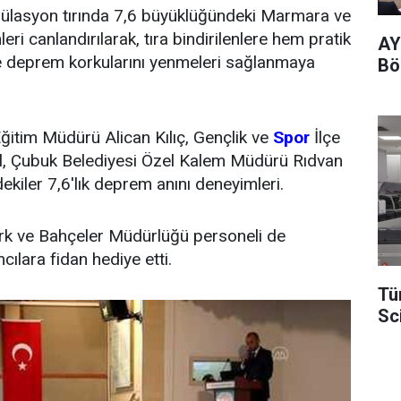
lasyon tırında 7,6 büyüklüğündeki Marmara ve
eri canlandırılarak, tıra bindirilenlere hem pratik
AY
de deprem korkularını yenmeleri sağlanmaya
Böl
 Eğitim Müdürü Alican Kılıç, Gençlik ve
Spor
İlçe
, Çubuk Belediyesi Özel Kalem Müdürü Rıdvan
ekiler 7,6'lık deprem anını deneyimleri.
rk ve Bahçeler Müdürlüğü personeli de
cılara fidan hediye etti.
Tü
Sc