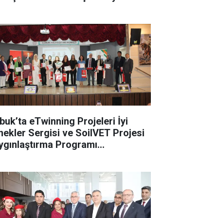
buk’ta eTwinning Projeleri İyi
nekler Sergisi ve SoilVET Projesi
ygınlaştırma Programı
rçekleştirildi