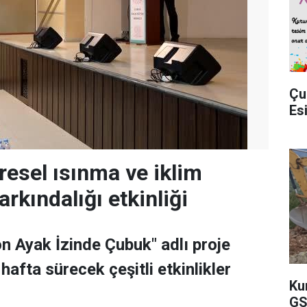
Çu
Es
resel ısınma ve iklim
arkındalığı etkinliği
n Ayak İzinde Çubuk" adlı proje
afta sürecek çeşitli etkinlikler
Ku
GS