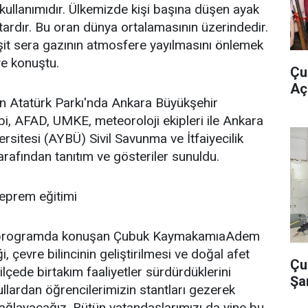
n kullanımıdır. Ülkemizde kişi başına düşen ayak
ktardır. Bu oran dünya ortalamasının üzerindedir.
şit sera gazının atmosfere yayılmasını önlemek
ye konuştu.
Çu
Açı
n Atatürk Parkı'nda Ankara Büyükşehir
ibi, AFAD, UMKE, meteoroloji ekipleri ile Ankara
ersitesi (AYBÜ) Sivil Savunma ve İtfaiyecilik
arafından tanıtım ve gösteriler sunuldu.
deprem eğitimi
ki programda konuşan Çubuk KaymakamıaAdem
ği, çevre bilincinin geliştirilmesi ve doğal afet
Çu
 ilçede birtakım faaliyetler sürdürdüklerini
Şa
ullardan öğrencilerimizin stantları gezerek
 sağlayacağız. Bütün vatandaşlarımızı da yine bu