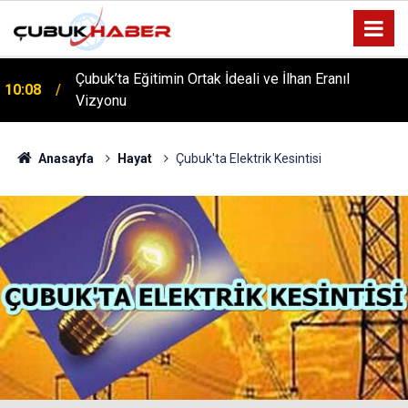
Çubuk’ta Eğitimin Ortak İdeali ve İlhan Eranıl
10:08
Vizyonu
Anasayfa
Hayat
Çubuk'ta Elektrik Kesintisi