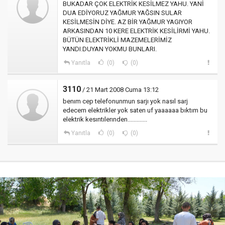
BUKADAR ÇOK ELEKTRİK KESİLMEZ YAHU. YANİ
DUA EDİYORUZ YAĞMUR YAĞSIN SULAR
KESİLMESİN DİYE. AZ BİR YAĞMUR YAGIYOR
ARKASINDAN 10 KERE ELEKTRİK KESİLİRMİ YAHU.
BÜTÜN ELEKTRİKLİ MAZEMELERİMİZ
YANDI.DUYAN YOKMU BUNLARI.
Yanıtla
(0)
(0)
3110
/ 21 Mart 2008 Cuma 13:12
benım cep telefonunmun sarjı yok nasıl sarj
edecem elektrikler yok saten uf yaaaaaa bıktım bu
elektrik kesıntılerınden.............
Yanıtla
(0)
(0)