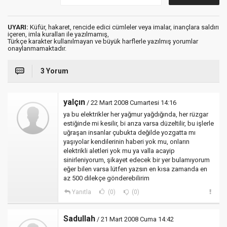
UYARI:
Küfür, hakaret, rencide edici cümleler veya imalar, inançlara saldırı
içeren, imla kuralları ile yazılmamış,
Türkçe karakter kullanılmayan ve büyük harflerle yazılmış yorumlar
onaylanmamaktadır.
3 Yorum
yalçın
/ 22 Mart 2008 Cumartesi 14:16
ya bu elektrikler her yağmur yağdığında, her rüzgar
estiğinde mi kesilir, bi arıza varsa düzeltilir, bu işlerle
uğraşan insanlar çubukta değilde yozgatta mı
yaşıyolar kendilerinin haberi yok mu, onların
elektrikli aletleri yok mu ya valla acayip
sinirleniyorum, şikayet edecek bir yer bulamıyorum
eğer bilen varsa lütfen yazsın en kısa zamanda en
az 500 dilekçe gönderebilirim
Yanıtla
(0)
(0)
Sadullah
/ 21 Mart 2008 Cuma 14:42