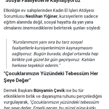
"Sosyal Faaliyetlerle Kaynaşıyoruz"
Etkinliğin ev sahiplerinden Kadın El İşleri Atölyesi
Sorumlusu
Neslihan Yiğiner
, kursiyerlerin sadece
eğitim alanında değil, sosyal hayatta da yan yana
olmalarını önemsediklerini belirterek şunları söyledi:
"Kurslarımızın yanı sıra bu tarz sosyal
faaliyetlerle kursiyerlerimizin kaynaşmasını
sağlıyoruz. Bugün burada, doğal ortamda hep
birlikte çok güzel bir gün geçiriyoruz. Katılan
herkese teşekkür ederim."
"Çocuklarımızın Yüzündeki Tebessüm Her
Şeye Değer"
Dernek Başkanı
Bünyamin Çevik
ise bu tür
etkinliklerin birlik ve dayanışma ruhunu perçinlediğini
vurgulayarak,
"Çocuklarımızın yüzündeki tebessüm
her şeye değer. Emeği geçen, bu güzel güne katkı