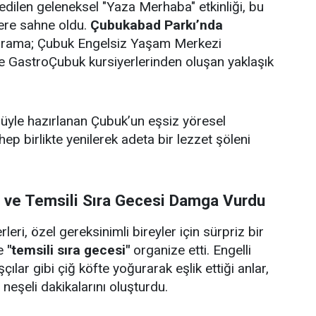
edilen geleneksel "Yaza Merhaba" etkinliği, bu
lere sahne oldu.
Çubukabad Parkı’nda
ograma; Çubuk Engelsiz Yaşam Merkezi
i ve GastroÇubuk kursiyerlerinden oluşan yaklaşık
ulüyle hazırlanan Çubuk’un eşsiz yöresel
 hep birlikte yenilerek adeta bir lezzet şöleni
i ve Temsili Sıra Gecesi Damga Vurdu
eri, özel gereksinimli bireyler için sürpriz bir
e
"temsili sıra gecesi"
organize etti. Engelli
çılar gibi çiğ köfte yoğurarak eşlik ettiği anlar,
e neşeli dakikalarını oluşturdu.