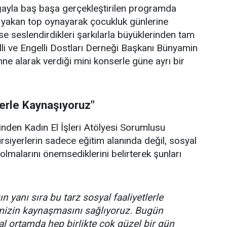
doğayla baş başa gerçekleştirilen programda
p yakan top oynayarak çocukluk günlerine
se seslendirdikleri şarkılarla büyüklerinden tam
lli ve Engelli Dostları Derneği Başkanı Bünyamin
hne alarak verdiği mini konserle güne ayrı bir
lerle Kaynaşıyoruz"
rinden Kadın El İşleri Atölyesi Sorumlusu
ursiyerlerin sadece eğitim alanında değil, sosyal
olmalarını önemsediklerini belirterek şunları
n yanı sıra bu tarz sosyal faaliyetlerle
imizin kaynaşmasını sağlıyoruz. Bugün
l ortamda hep birlikte çok güzel bir gün