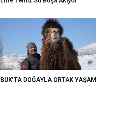
 Litre Temiz Su Boşa Akıyor
BUK’TA DOĞAYLA ORTAK YAŞAM