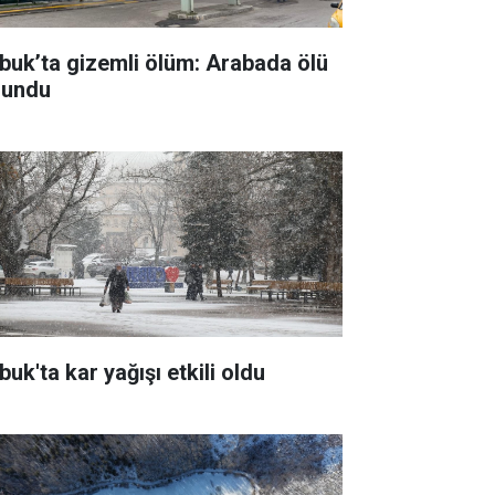
buk’ta gizemli ölüm: Arabada ölü
lundu
uk'ta kar yağışı etkili oldu