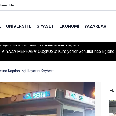
itene Ekle
L
ÜNIVERSITE
SIYASET
EKONOMI
YAZARLAR
A ‘YAZA MERHABA’ COŞKUSU: Kursiyerler Gönüllerince Eğlendi
mına Kapılan İşçi Hayatını Kaybetti
Ha