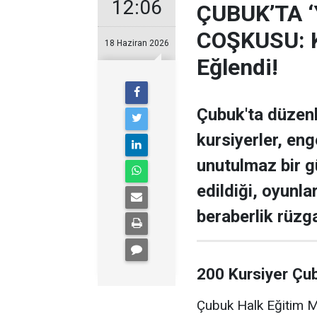
12:06
ÇUBUK’TA 
COŞKUSU: Ku
18 Haziran 2026
Eğlendi!
Çubuk'ta düzen
kursiyerler, enge
unutulmaz bir g
edildiği, oyunla
beraberlik rüzga
200 Kursiyer Çu
Çubuk Halk Eğitim Me