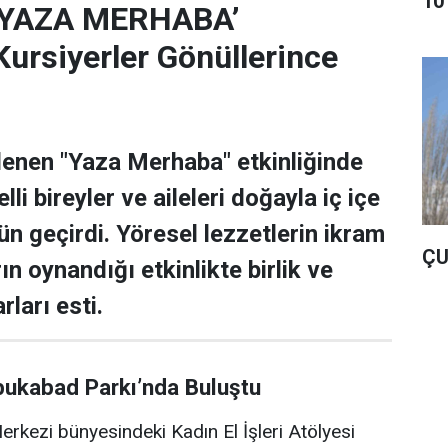
10
‘YAZA MERHABA’
rsiyerler Gönüllerince
lenen "Yaza Merhaba" etkinliğinde
lli bireyler ve aileleri doğayla iç içe
ün geçirdi. Yöresel lezzetlerin ikram
ÇU
rın oynandığı etkinlikte birlik ve
rları esti.
bukabad Parkı’nda Buluştu
rkezi bünyesindeki Kadın El İşleri Atölyesi