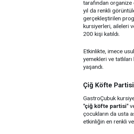
tarafından organize 
yıl da renkli görüntü
gerçekleştirilen pr
kursiyerleri, aileler
200 kişi katıldı.
Etkinlikte, imece us
yemekleri ve tatlıları
yaşandı.
Çiğ Köfte Partis
GastroÇubuk kursiyerl
"çiğ köfte partisi"
v
çocukların da usta aş
etkinliğin en renkli v