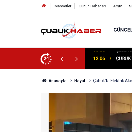
Manşetler
Günün Haberleri
Arşiv
S
GÜNCE
 İlhan Eranıl Vizyonu
24
12:06
ÇUBUK’T
Anasayfa
Hayat
Çubuk'ta Elektrik Akı