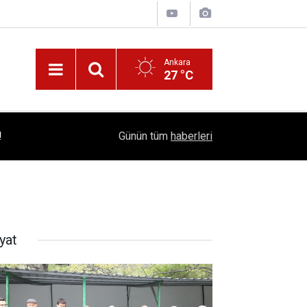
Ankara
27 °C
!
16:41
1504 Kep, Tek Bir Hedef: Bilim Kenti Çubuk
Günün tüm
haberleri
yat