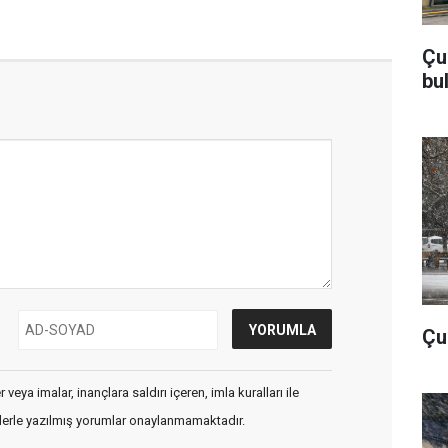
Çu
bu
Çub
veya imalar, inançlara saldırı içeren, imla kuralları ile
flerle yazılmış yorumlar onaylanmamaktadır.