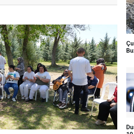
Çu
Bu
Du