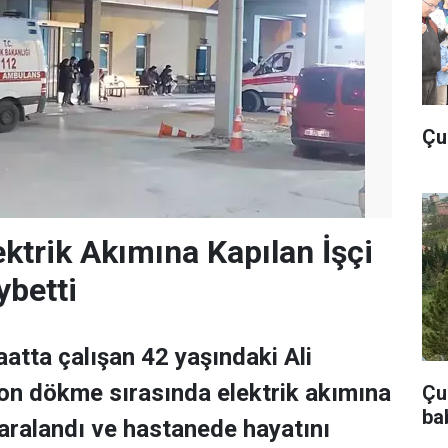
Çu
ektrik Akımına Kapılan İşçi
ybetti
aatta çalışan 42 yaşındaki Ali
on dökme sırasında elektrik akımına
Çub
ba
yaralandı ve hastanede hayatını