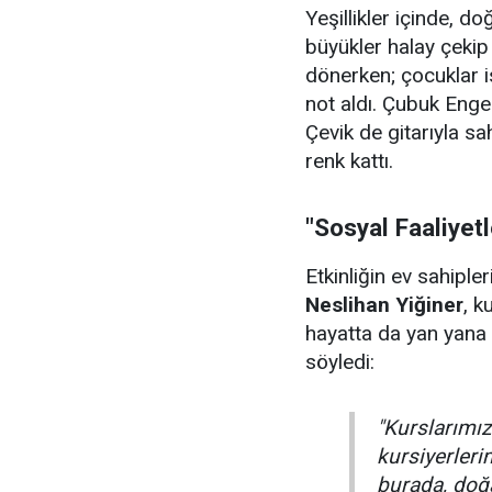
Yeşillikler içinde, 
büyükler halay çeki
dönerken; çocuklar i
not aldı. Çubuk Enge
Çevik de gitarıyla sa
renk kattı.
"Sosyal Faaliyet
Etkinliğin ev sahiple
Neslihan Yiğiner
, k
hayatta da yan yana 
söyledi:
"Kurslarımızı
kursiyerler
burada, doğa