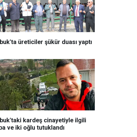
buk'ta üreticiler şükür duası yaptı
uk'taki kardeş cinayetiyle ilgili
ba ve iki oğlu tutuklandı