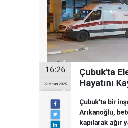
16:26
Çubuk'ta El
Hayatını Ka
02 Mayıs 2025
Çubuk'ta bir inş
Arıkanoğlu, bet
kapılarak ağır 