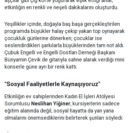
aşçılar gibi çiğ köfte yoğurarak eşlik ettiği anlar,
etkinliğin en renkli ve neşeli dakikalarını oluşturdu.
Yeşillikler içinde, doğayla baş başa gerçekleştirilen
programda büyükler halay çekip yakan top oynayarak
çocukluk günlerine dönerken; çocuklar ise
seslendirdikleri şarkılarla büyüklerinden tam not aldı.
Çubuk Engelli ve Engelli Dostları Derneği Başkanı
Bünyamin Çevik de gitarıyla sahne alarak verdiği mini
konserle güne ayrı bir renk kattı.
"Sosyal Faaliyetlerle Kaynaşıyoruz"
Etkinliğin ev sahiplerinden Kadın El İşleri Atölyesi
Sorumlusu
Neslihan Yiğiner
, kursiyerlerin sadece
eğitim alanında değil, sosyal hayatta da yan yana
olmalarını önemsediklerini belirterek şunları söyledi: