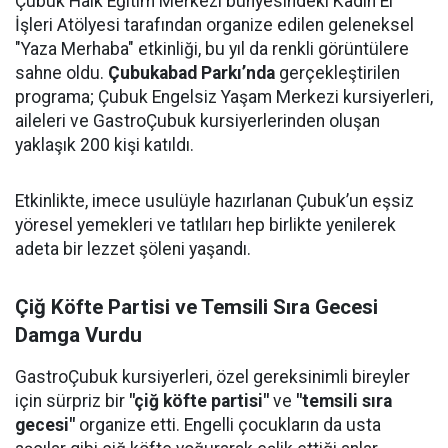
Çubuk Halk Eğitim Merkezi bünyesindeki Kadın El
İşleri Atölyesi tarafından organize edilen geleneksel
"Yaza Merhaba" etkinliği, bu yıl da renkli görüntülere
sahne oldu.
Çubukabad Parkı’nda
gerçekleştirilen
programa; Çubuk Engelsiz Yaşam Merkezi kursiyerleri,
aileleri ve GastroÇubuk kursiyerlerinden oluşan
yaklaşık 200 kişi katıldı.
Etkinlikte, imece usulüyle hazırlanan Çubuk’un eşsiz
yöresel yemekleri ve tatlıları hep birlikte yenilerek
adeta bir lezzet şöleni yaşandı.
Çiğ Köfte Partisi ve Temsili Sıra Gecesi
Damga Vurdu
GastroÇubuk kursiyerleri, özel gereksinimli bireyler
için sürpriz bir
"çiğ köfte partisi"
ve
"temsili sıra
gecesi"
organize etti. Engelli çocukların da usta