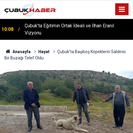
ÇUBUK’TA ‘YAZA MERHABA’ COŞKUSU: Kursiyerler
12:06
Gönüllerince Eğlendi!
Anasayfa
Hayat
Çubuk'ta Başıboş Köpeklerin Saldırısı:
Bir Buzağı Telef Oldu