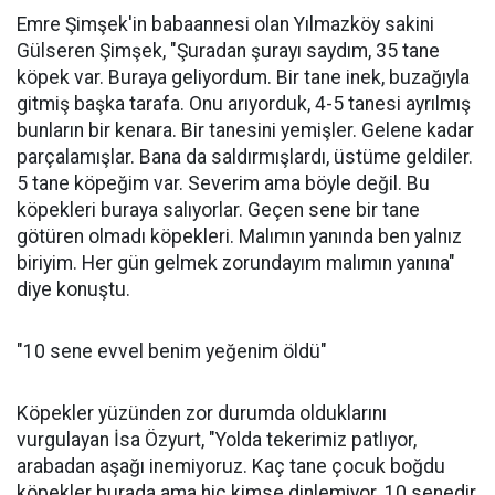
Emre Şimşek'in babaannesi olan Yılmazköy sakini
Gülseren Şimşek, "Şuradan şurayı saydım, 35 tane
köpek var. Buraya geliyordum. Bir tane inek, buzağıyla
gitmiş başka tarafa. Onu arıyorduk, 4-5 tanesi ayrılmış
bunların bir kenara. Bir tanesini yemişler. Gelene kadar
parçalamışlar. Bana da saldırmışlardı, üstüme geldiler.
5 tane köpeğim var. Severim ama böyle değil. Bu
köpekleri buraya salıyorlar. Geçen sene bir tane
götüren olmadı köpekleri. Malımın yanında ben yalnız
biriyim. Her gün gelmek zorundayım malımın yanına"
diye konuştu.
"10 sene evvel benim yeğenim öldü"
Köpekler yüzünden zor durumda olduklarını
vurgulayan İsa Özyurt, "Yolda tekerimiz patlıyor,
arabadan aşağı inemiyoruz. Kaç tane çocuk boğdu
köpekler burada ama hiç kimse dinlemiyor. 10 senedir