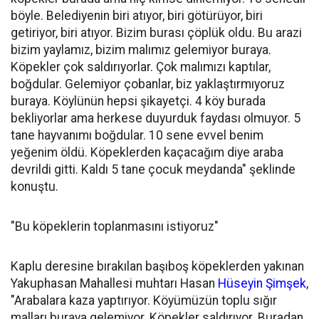
böyle. Belediyenin biri atıyor, biri götürüyor, biri
getiriyor, biri atıyor. Bizim burası çöplük oldu. Bu arazi
bizim yaylamız, bizim malımız gelemiyor buraya.
Köpekler çok saldırıyorlar. Çok malımızı kaptılar,
boğdular. Gelemiyor çobanlar, biz yaklaştırmıyoruz
buraya. Köylünün hepsi şikayetçi. 4 köy burada
bekliyorlar ama herkese duyurduk faydası olmuyor. 5
tane hayvanımı boğdular. 10 sene evvel benim
yeğenim öldü. Köpeklerden kaçacağım diye araba
devrildi gitti. Kaldı 5 tane çocuk meydanda" şeklinde
konuştu.
"Bu köpeklerin toplanmasını istiyoruz"
Kaplu deresine bırakılan başıboş köpeklerden yakınan
Yakuphasan Mahallesi muhtarı Hasan
Hüseyin Şimşek
,
"Arabalara kaza yaptırıyor. Köyümüzün toplu sığır
malları buraya gelemiyor. Köpekler saldırıyor. Buradan