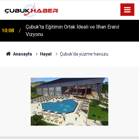
Çubuk’ta Eğitimin Ortak İdeali ve İlhan Eranıl
10:08
ÇUBUK’TA ‘YAZA MERHABA’ COŞKUSU: Kursiyerler
Vizyonu
12:06
Gönüllerince Eğlendi!
Anasayfa
Hayat
Çubuk'da yüzme havuzu