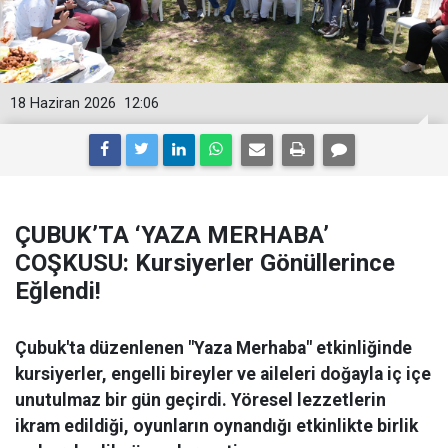
18 Haziran 2026
12:06
ÇUBUK’TA ‘YAZA MERHABA’
COŞKUSU: Kursiyerler Gönüllerince
Eğlendi!
Çubuk'ta düzenlenen "Yaza Merhaba" etkinliğinde
kursiyerler, engelli bireyler ve aileleri doğayla iç içe
unutulmaz bir gün geçirdi. Yöresel lezzetlerin
ikram edildiği, oyunların oynandığı etkinlikte birlik