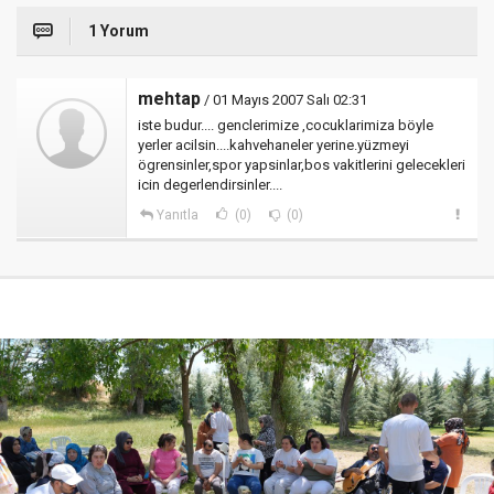
1 Yorum
mehtap
/ 01 Mayıs 2007 Salı 02:31
iste budur.... genclerimize ,cocuklarimiza böyle
yerler acilsin....kahvehaneler yerine.yüzmeyi
ögrensinler,spor yapsinlar,bos vakitlerini gelecekleri
icin degerlendirsinler....
Yanıtla
(0)
(0)