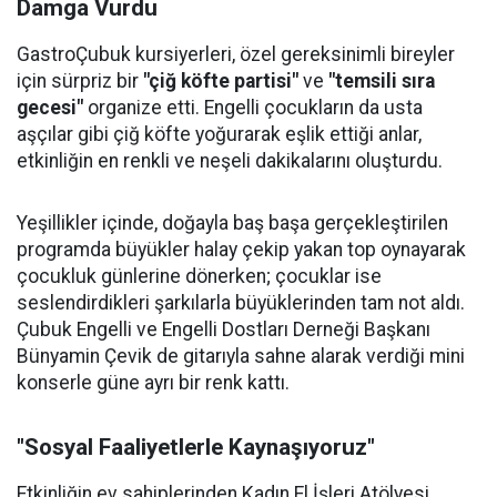
Damga Vurdu
GastroÇubuk kursiyerleri, özel gereksinimli bireyler
için sürpriz bir
"çiğ köfte partisi"
ve
"temsili sıra
gecesi"
organize etti. Engelli çocukların da usta
aşçılar gibi çiğ köfte yoğurarak eşlik ettiği anlar,
etkinliğin en renkli ve neşeli dakikalarını oluşturdu.
Yeşillikler içinde, doğayla baş başa gerçekleştirilen
programda büyükler halay çekip yakan top oynayarak
çocukluk günlerine dönerken; çocuklar ise
seslendirdikleri şarkılarla büyüklerinden tam not aldı.
Çubuk Engelli ve Engelli Dostları Derneği Başkanı
Bünyamin Çevik de gitarıyla sahne alarak verdiği mini
konserle güne ayrı bir renk kattı.
"Sosyal Faaliyetlerle Kaynaşıyoruz"
Etkinliğin ev sahiplerinden Kadın El İşleri Atölyesi