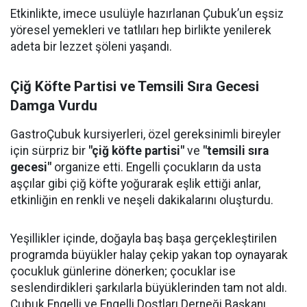
Etkinlikte, imece usulüyle hazırlanan Çubuk’un eşsiz
yöresel yemekleri ve tatlıları hep birlikte yenilerek
adeta bir lezzet şöleni yaşandı.
Çiğ Köfte Partisi ve Temsili Sıra Gecesi
Damga Vurdu
GastroÇubuk kursiyerleri, özel gereksinimli bireyler
için sürpriz bir
"çiğ köfte partisi"
ve
"temsili sıra
gecesi"
organize etti. Engelli çocukların da usta
aşçılar gibi çiğ köfte yoğurarak eşlik ettiği anlar,
etkinliğin en renkli ve neşeli dakikalarını oluşturdu.
Yeşillikler içinde, doğayla baş başa gerçekleştirilen
programda büyükler halay çekip yakan top oynayarak
çocukluk günlerine dönerken; çocuklar ise
seslendirdikleri şarkılarla büyüklerinden tam not aldı.
Çubuk Engelli ve Engelli Dostları Derneği Başkanı