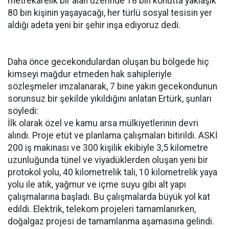
metrekarelik bir alan üzerinde 18 bin konutta yaklaşık
80 bin kişinin yaşayacağı, her türlü sosyal tesisin yer
aldığı adeta yeni bir şehir inşa ediyoruz dedi.
Daha önce gecekondulardan oluşan bu bölgede hiç
kimseyi mağdur etmeden hak sahipleriyle
sözleşmeler imzalanarak, 7 bine yakın gecekondunun
sorunsuz bir şekilde yıkıldığını anlatan Ertürk, şunları
söyledi:
İlk olarak özel ve kamu arsa mülkiyetlerinin devri
alındı. Proje etüt ve planlama çalışmaları bitirildi. ASKİ
200 iş makinası ve 300 kişilik ekibiyle 3,5 kilometre
uzunluğunda tünel ve viyadüklerden oluşan yeni bir
protokol yolu, 40 kilometrelik tali, 10 kilometrelik yaya
yolu ile atık, yağmur ve içme suyu gibi alt yapı
çalışmalarına başladı. Bu çalışmalarda büyük yol kat
edildi. Elektrik, telekom projeleri tamamlanırken,
doğalgaz projesi de tamamlanma aşamasına gelindi.