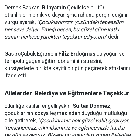
Dernek Başkanı
Bünyamin Çevik
ise bu tür
etkinliklerin birlik ve dayanışma ruhunu perçinlediğini
vurgulayarak,
"Çocuklarımızın yüzündeki tebessüm
her şeye değer. Emeği geçen, bu güzel güne katkı
sunan herkese yürekten teşekkür ediyorum"
dedi.
GastroÇubuk Eğitmeni
Filiz Erdoğmuş
da yoğun ve
tempolu geçen eğitim döneminin stresini,
kursiyerlerle birlikte keyifli bir gün geçirerek attıklarını
ifade etti.
Ailelerden Belediye ve Eğitmenlere Teşekkür
Etkinliğe katılan engelli yakını
Sultan Dönmez
,
çocuklarının sosyalleşmesinden duyduğu mutluluğu
dile getirerek,
"Çocuklarımız çok güzel vakit geçiriyor.
Yemeklerimiz, etkinliklerimiz ve eğlencemizle harika
bir gün yaşıyoruz. Bizlere bu imkanları sunan Belediye