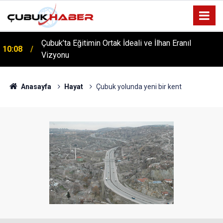
Çubuk’ta Eğitimin Ortak İdeali ve İlhan Eranıl
10:08
Vizyonu
ÇUBUK’TA ‘YAZA MERHABA’ COŞKUSU: Kursiyerler
12:06
Gönüllerince Eğlendi!
Anasayfa
Hayat
Çubuk yolunda yeni bir kent