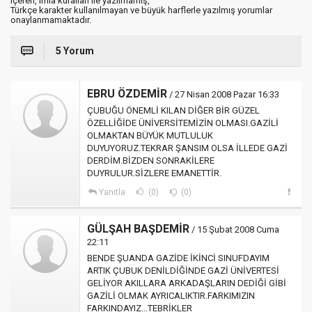
içeren, imla kuralları ile yazılmamış,
Türkçe karakter kullanılmayan ve büyük harflerle yazılmış yorumlar
onaylanmamaktadır.
5 Yorum
EBRU ÖZDEMİR
/ 27 Nisan 2008 Pazar 16:33
ÇUBUĞU ÖNEMLİ KILAN DİĞER BİR GÜZEL
ÖZELLİĞİDE ÜNİVERSİTEMİZİN OLMASI.GAZİLİ
OLMAKTAN BÜYÜK MUTLULUK
DUYUYORUZ.TEKRAR ŞANSIM OLSA İLLEDE GAZİ
DERDİM.BİZDEN SONRAKİLERE
DUYRULUR.SİZLERE EMANETTİR.
Yanıtla
(0)
(0)
GÜLŞAH BAŞDEMİR
/ 15 Şubat 2008 Cuma
22:11
BENDE ŞUANDA GAZİDE İKİNCİ SINUFDAYIM
ARTIK ÇUBUK DENİLDİĞİNDE GAZİ ÜNİVERTESİ
GELİYOR AKILLARA ARKADAŞLARIN DEDİĞİ GİBİ
GAZİLİ OLMAK AYRICALIKTIR.FARKIMIZIN
FARKINDAYIZ...TEBRİKLER