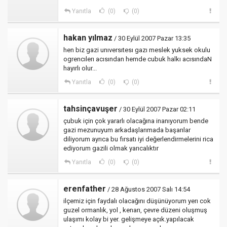
Yanıtla
(0)
(0)
hakan yılmaz
/ 30 Eylül 2007 Pazar 13:35
hen biz gazi unıversıtesı gazı meslek yuksek okulu
ogrencılerı acısından hemde cubuk halkı acısındaN
hayırlı olur...
Yanıtla
(0)
(0)
tahsinçavuşer
/ 30 Eylül 2007 Pazar 02:11
çubuk için çok yararlı olacağına inanıyorum bende
gazi mezunuyum arkadaşlarımada başarılar
diliyorum ayrıca bu fırsatı iyi değerlendirmelerini rica
ediyorum gazili olmak yarıcalıktır
Yanıtla
(0)
(0)
erenfather
/ 28 Ağustos 2007 Salı 14:54
ilçemiz için faydalı olacağını düşünüyorum yerı cok
guzel ormanlık, yol , kenarı, çevre düzeni oluşmuş
ulaşımı kolay bi yer. gelişmeye açık.yapılacak