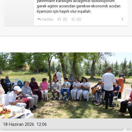
yatırımların karsılıgını alcagımızı dusunuyorum.
gerek egıtım acısından gerekse ekonomık acıdan
ilçemizin için hayırlı olur inşallah.
Yanıtla
(0)
(0)
18 Haziran 2026
12:06