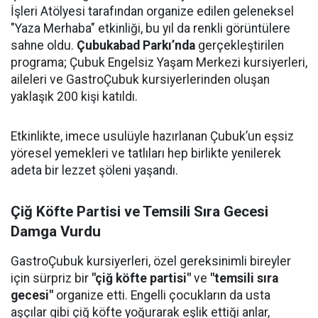
İşleri Atölyesi tarafından organize edilen geleneksel
"Yaza Merhaba" etkinliği, bu yıl da renkli görüntülere
sahne oldu.
Çubukabad Parkı’nda
gerçekleştirilen
programa; Çubuk Engelsiz Yaşam Merkezi kursiyerleri,
aileleri ve GastroÇubuk kursiyerlerinden oluşan
yaklaşık 200 kişi katıldı.
Etkinlikte, imece usulüyle hazırlanan Çubuk’un eşsiz
yöresel yemekleri ve tatlıları hep birlikte yenilerek
adeta bir lezzet şöleni yaşandı.
Çiğ Köfte Partisi ve Temsili Sıra Gecesi
Damga Vurdu
GastroÇubuk kursiyerleri, özel gereksinimli bireyler
için sürpriz bir
"çiğ köfte partisi"
ve
"temsili sıra
gecesi"
organize etti. Engelli çocukların da usta
aşçılar gibi çiğ köfte yoğurarak eşlik ettiği anlar,