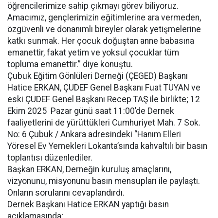
öğrencilerimize sahip çıkmayı görev biliyoruz.
Amacımız, gençlerimizin eğitimlerine ara vermeden,
özgüvenli ve donanımlı bireyler olarak yetişmelerine
katkı sunmak. Her çocuk doğuştan anne babasına
emanettir, fakat yetim ve yoksul çocuklar tüm
topluma emanettir.” diye konuştu.
Çubuk Eğitim Gönlüleri Derneği (ÇEGED) Başkanı
Hatice ERKAN, ÇUDEF Genel Başkanı Fuat TUYAN ve
eski ÇUDEF Genel Başkanı Recep TAŞ ile birlikte; 12
Ekim 2025 Pazar günü saat 11:00’de Dernek
faaliyetlerini de yürüttükleri Cumhuriyet Mah. 7 Sok.
No: 6 Çubuk / Ankara adresindeki “Hanım Elleri
Yöresel Ev Yemekleri Lokanta’sında kahvaltılı bir basın
toplantısı düzenlediler.
Başkan ERKAN, Derneğin kuruluş amaçlarını,
vizyonunu, misyonunu basın mensupları ile paylaştı.
Onların sorularını cevaplandırdı.
Dernek Başkanı Hatice ERKAN yaptığı basın
açıklamasında;