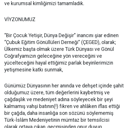
ve kurumsal kimliğimizi tamamladık.
VİYZONUMUZ
“Bir Çocuk Yetişir, Dünya Değişir” inancını şiar edinen
“Çubuk Eğitim Gönüllüleri Derneği” (ÇEGED), olarak;
Ülkemiz başta olmak üzere Türk Dünyası ve Gönül
Coğrafyamızın geleceğine yön vereceğini ve
yücelteceğini hayal ettiğimiz parlak beyinlerimizin
yetişmesine katkı sunmak,
Günümüz Dünyasının her anında ve dehşet içinde şahit
olduğumuz üzere, tüm değerlerini kaybetmiş ve
çağdaşlık ve medeniyet adına söyleyecek bir şeyi
kalmamış vahşi batının(!) fikren ve ahlâken iflas ettiği
bir çağda, daha insanlığa son sözünü söylememiş
Türk-İslâm Medeniyetinin mümtaz bir temsilcisi
olarak ortaya çıkan, geçmişinden onur duyup,