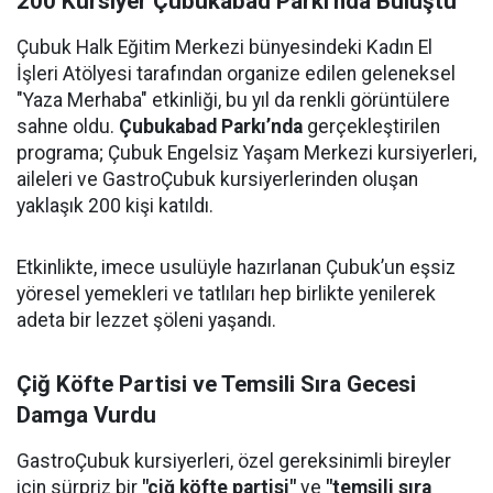
200 Kursiyer Çubukabad Parkı’nda Buluştu
Çubuk Halk Eğitim Merkezi bünyesindeki Kadın El
İşleri Atölyesi tarafından organize edilen geleneksel
"Yaza Merhaba" etkinliği, bu yıl da renkli görüntülere
sahne oldu.
Çubukabad Parkı’nda
gerçekleştirilen
programa; Çubuk Engelsiz Yaşam Merkezi kursiyerleri,
aileleri ve GastroÇubuk kursiyerlerinden oluşan
yaklaşık 200 kişi katıldı.
Etkinlikte, imece usulüyle hazırlanan Çubuk’un eşsiz
yöresel yemekleri ve tatlıları hep birlikte yenilerek
adeta bir lezzet şöleni yaşandı.
Çiğ Köfte Partisi ve Temsili Sıra Gecesi
Damga Vurdu
GastroÇubuk kursiyerleri, özel gereksinimli bireyler
için sürpriz bir
"çiğ köfte partisi"
ve
"temsili sıra