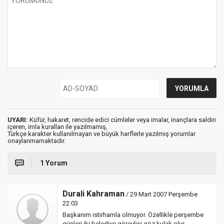
UYARI:
Küfür, hakaret, rencide edici cümleler veya imalar, inançlara saldırı
içeren, imla kuralları ile yazılmamış,
Türkçe karakter kullanılmayan ve büyük harflerle yazılmış yorumlar
onaylanmamaktadır.
1 Yorum
Durali Kahraman
/ 29 Mart 2007 Perşembe
22:03
Başkanım istirhamla olmuyor. Özellikle perşembe
günleri iki belediye görevlisi göz kulak olur,