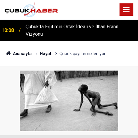
Çubuk’ta Eğitimin Ortak İdeali ve İlhan Eranıl
10:08
Vizyonu
ÇUBUK’TA ‘YAZA MERHABA’ COŞKUSU: Kursiyerler
12:06
Gönüllerince Eğlendi!
Anasayfa
Hayat
Çubuk çayı temizleniyor