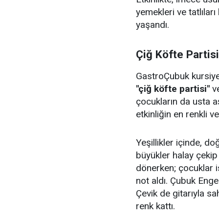
yemekleri ve tatlıları
yaşandı.
Çiğ Köfte Partis
GastroÇubuk kursiyerl
"çiğ köfte partisi"
v
çocukların da usta aş
etkinliğin en renkli v
Yeşillikler içinde, 
büyükler halay çeki
dönerken; çocuklar i
not aldı. Çubuk Enge
Çevik de gitarıyla sa
renk kattı.