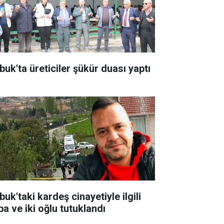
buk'ta üreticiler şükür duası yaptı
uk'taki kardeş cinayetiyle ilgili
ba ve iki oğlu tutuklandı