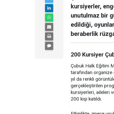
kursiyerler, enge
unutulmaz bir g
edildiği, oyunla
beraberlik rüzga
200 Kursiyer Çu
Çubuk Halk Eğitim Me
tarafından organize 
yıl da renkli görüntü
gerçekleştirilen pr
kursiyerleri, aileler
200 kişi katıldı.
Etkinlikte, imece us