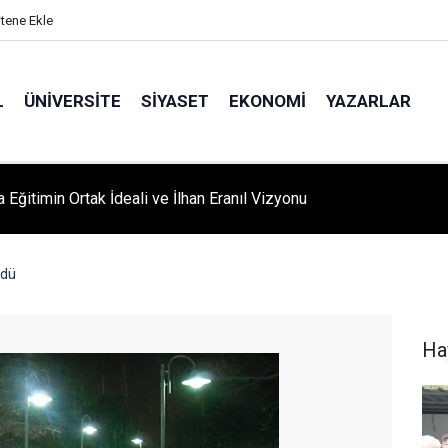
itene Ekle
L
ÜNIVERSITE
SIYASET
EKONOMI
YAZARLAR
A ‘YAZA MERHABA’ COŞKUSU: Kursiyerler Gönüllerince Eğlendi
ndü
Ha