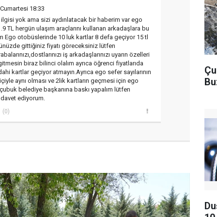
Cumartesi 18:33
 ilgisi yok ama sizi aydınlatacak bir haberim var ego
.9 TL hergün ulaşım araçlarını kullanan arkadaşlara bu
m Ego otobüslerinde 10 luk kartlar 8 defa geçiyor 15 tl
ünüzde gittiğiniz fiyatı göreceksiniz lütfen
abalarınızı,dostlarınızı iş arkadaşlarınızı uyarın özelleri
itmesin biraz bilinci olalım ayrıca öğrenci fiyatlarıda
Çu
 dahi kartlar geçiyor atmayın.Ayrıca ego sefer sayılarının
Bu
 içiyle aynı olması ve 2lik kartların geçmesi için ego
çubuk belediye başkanına baskı yapalım lütfen
 davet ediyorum.
(0)
Du