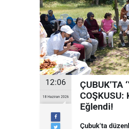
12:06
ÇUBUK’TA 
COŞKUSU: Ku
18 Haziran 2026
Eğlendi!
Çubuk'ta düzen