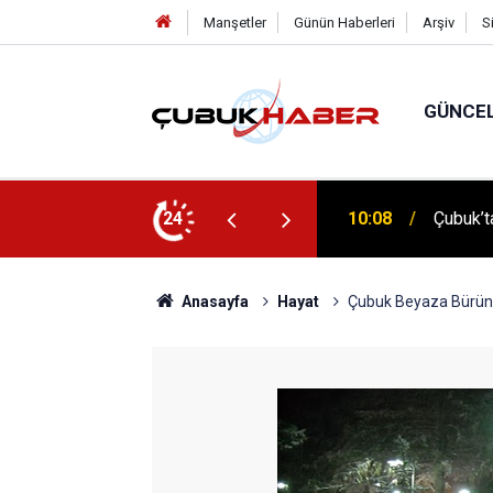
Manşetler
Günün Haberleri
Arşiv
S
GÜNCE
 İlhan Eranıl Vizyonu
24
12:06
ÇUBUK’T
Anasayfa
Hayat
Çubuk Beyaza Bürü