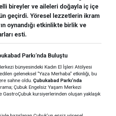
lli bireyler ve aileleri doğayla iç içe
ün geçirdi. Yöresel lezzetlerin ikram
rın oynandığı etkinlikte birlik ve
rları esti.
bukabad Parkı’nda Buluştu
rkezi bünyesindeki Kadın El İşleri Atölyesi
edilen geleneksel "Yaza Merhaba" etkinliği, bu
lere sahne oldu.
Çubukabad Parkı’nda
ograma; Çubuk Engelsiz Yaşam Merkezi
i ve GastroÇubuk kursiyerlerinden oluşan yaklaşık
ulüyle hazırlanan Çubuk’un eşsiz yöresel