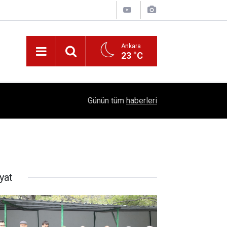
Ankara
23 °C
!
16:41
1504 Kep, Tek Bir Hedef: Bilim Kenti Çubuk
Günün tüm
haberleri
yat