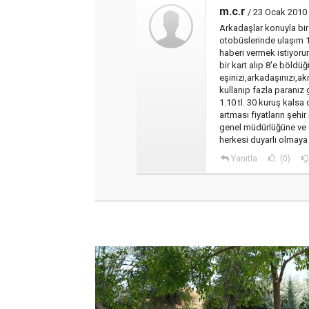
m.c.r
/ 23 Ocak 2010 
Arkadaşlar konuyla bir
otobüslerinde ulaşım 1
haberi vermek istiyoru
bir kart alıp 8'e böldüğ
eşinizi,arkadaşınızı,akr
kullanıp fazla paranız g
1.10 tl. 30 kuruş kalsa
artması fiyatların şehir
genel müdürlüğüne ve 
herkesi duyarlı olmaya
Yanıtla
(0)