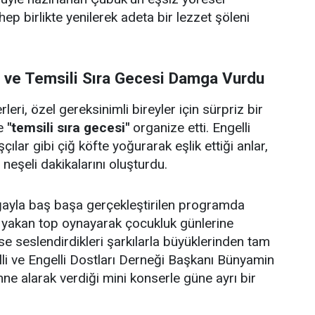
 hep birlikte yenilerek adeta bir lezzet şöleni
i ve Temsili Sıra Gecesi Damga Vurdu
eri, özel gereksinimli bireyler için sürpriz bir
e
"temsili sıra gecesi"
organize etti. Engelli
çılar gibi çiğ köfte yoğurarak eşlik ettiği anlar,
e neşeli dakikalarını oluşturdu.
doğayla baş başa gerçekleştirilen programda
p yakan top oynayarak çocukluk günlerine
se seslendirdikleri şarkılarla büyüklerinden tam
lli ve Engelli Dostları Derneği Başkanı Bünyamin
hne alarak verdiği mini konserle güne ayrı bir