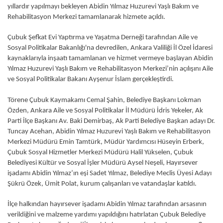
yıllardır yapılmayı bekleyen Abidin Yılmaz Huzurevi Yaşlı Bakım ve
Rehabilitasyon Merkezi tamamlanarak hizmete açıldı.
Çubuk Şefkat Evi Yaptırma ve Yaşatma Derneği tarafından Aile ve
Sosyal Politikalar Bakanlığı'na devredilen, Ankara Valiliği İl Özel İdaresi
kaynaklarıyla inşaatı tamamlanan ve hizmet vermeye başlayan Abidin
Yılmaz Huzurevi Yaşlı Bakım ve Rehabilitasyon Merkezi’nin açılışını Aile
ve Sosyal Politikalar Bakanı Ayşenur İslam gerçekleştirdi.
Törene Çubuk Kaymakamı Cemal Şahin, Belediye Başkanı Lokman
Özden, Ankara Aile ve Sosyal Politikalar İl Müdürü İdris Yekeler, Ak
Parti İlçe Başkanı Av. Baki Demirbaş, Ak Parti Belediye Başkan adayı Dr.
Tuncay Acehan, Abidin Yılmaz Huzurevi Yaşlı Bakım ve Rehabilitasyon
Merkezi Müdürü Emin Tamtürk, Müdür Yardımcısı Hüseyin Erberk,
Çubuk Sosyal Hizmetler Merkezi Müdürü Halil Yükselen, Çubuk
Belediyesi Kültür ve Sosyal İşler Müdürü Aysel Neşeli, Hayırsever
işadamı Abidin Yılmaz’ın eşi Sadet Yılmaz, Belediye Meclis Üyesi Adayı
Şükrü Özek, Ümit Polat, kurum çalışanları ve vatandaşlar katıldı.
İlçe halkından hayırsever işadamı Abidin Yılmaz tarafından arsasının
verildiğini ve malzeme yardımı yapıldığını hatırlatan Çubuk Belediye