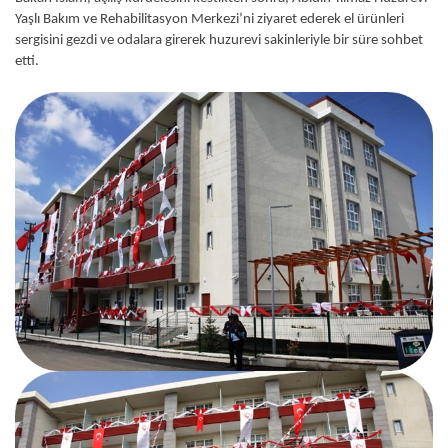
Yaşlı Bakım ve Rehabilitasyon Merkezi’ni ziyaret ederek el ürünleri
sergisini gezdi ve odalara girerek huzurevi sakinleriyle bir süre sohbet
etti.