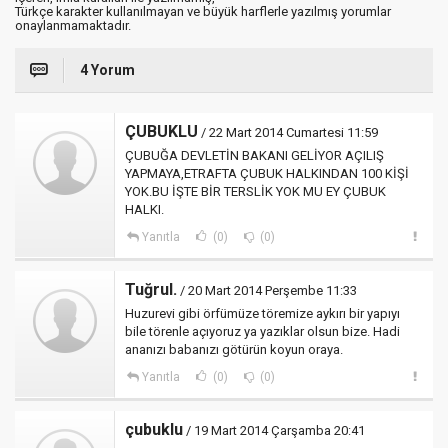
Türkçe karakter kullanılmayan ve büyük harflerle yazılmış yorumlar
onaylanmamaktadır.
4 Yorum
ÇUBUKLU
/ 22 Mart 2014 Cumartesi 11:59
ÇUBUĞA DEVLETİN BAKANI GELİYOR AÇILIŞ
YAPMAYA,ETRAFTA ÇUBUK HALKINDAN 100 KİŞİ
YOK.BU İŞTE BİR TERSLİK YOK MU EY ÇUBUK
HALKI.
Yanıtla
(0)
(0)
Tuğrul.
/ 20 Mart 2014 Perşembe 11:33
Huzurevi gibi örfümüze töremize aykırı bir yapıyı
bile törenle açıyoruz ya yazıklar olsun bize. Hadi
ananızı babanızı götürün koyun oraya.
Yanıtla
(0)
(0)
çubuklu
/ 19 Mart 2014 Çarşamba 20:41