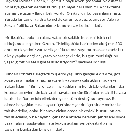
Başkanı Lokman Özden, ’’İlçemizin hayırsever işadamları ve esnafları
bir araya gelerek dernek kurmuşlar, niyet halis samimi. Ancak temel
atışmış ve uzun yıllardır bekliyordu. On iki yıldır bu başarılamamıştı.
Burada bir temel vardı o temel de çürümeye yüz tutmuştu. Aile ve
Sosyal Politikalar Bakanlığımız bunu gerçekleştirdi’’ dedi.
Melikşah’da bulunan alana yatay bir şekilde huzurevi istekleri
olduğunu dile getiren Özden, ‘’Melikşah’da hazineden aldığımız 330
dönümlük yerimiz var. Melikşah’da termal suyumuzda var. Orada bu
dikey yapılar değil de, yatay yapılar şeklinde, bu gün mutluluğunu
yaşadığımız bu tesis gibi tesisler istiyoruz’’ şeklinde konuştu.
Bundan sonraki süreçte tüm işlerini yaşlıların gençlerle diz dize, göz
göze yaşlanmaları amacına yönelik yapmaya çalıştıklarını söyleyen
Bakan İslam, ’’ Birinci önceliğimiz yaşlılarımız kendi tabi ortamlarından
kopmadan evlerinde bakılarak hayatlarını sürdürsünler ve aktif hayata
katılsınlar. Bunun için elimizden gelen tüm desteği sunuyoruz. Bu
olmaz ise yaşlılarımıza hayatın içerisinde şehrin, içerisinde mekanlar
tahsis edelim, onları bir araya alalım orada bir evdeki huzuru onlara
tahsis edelim, yine hayatın içerisinde bizlerle beraber, şehrin içerisinde
yaşamalarını sağlayalım. İşte bugün açılışını gerçekleştirdiğimiz
tesisimiz bunlardan birisidir’’ dedi.