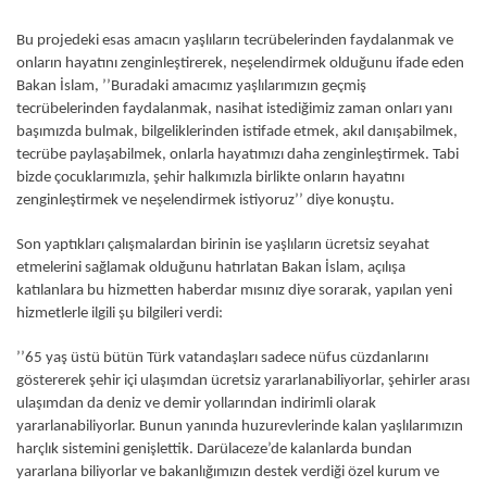
Bu projedeki esas amacın yaşlıların tecrübelerinden faydalanmak ve
onların hayatını zenginleştirerek, neşelendirmek olduğunu ifade eden
Bakan İslam, ’’Buradaki amacımız yaşlılarımızın geçmiş
tecrübelerinden faydalanmak, nasihat istediğimiz zaman onları yanı
başımızda bulmak, bilgeliklerinden istifade etmek, akıl danışabilmek,
tecrübe paylaşabilmek, onlarla hayatımızı daha zenginleştirmek. Tabi
bizde çocuklarımızla, şehir halkımızla birlikte onların hayatını
zenginleştirmek ve neşelendirmek istiyoruz’’ diye konuştu.
Son yaptıkları çalışmalardan birinin ise yaşlıların ücretsiz seyahat
etmelerini sağlamak olduğunu hatırlatan Bakan İslam, açılışa
katılanlara bu hizmetten haberdar mısınız diye sorarak, yapılan yeni
hizmetlerle ilgili şu bilgileri verdi:
’’65 yaş üstü bütün Türk vatandaşları sadece nüfus cüzdanlarını
göstererek şehir içi ulaşımdan ücretsiz yararlanabiliyorlar, şehirler arası
ulaşımdan da deniz ve demir yollarından indirimli olarak
yararlanabiliyorlar. Bunun yanında huzurevlerinde kalan yaşlılarımızın
harçlık sistemini genişlettik. Darülaceze’de kalanlarda bundan
yararlana biliyorlar ve bakanlığımızın destek verdiği özel kurum ve