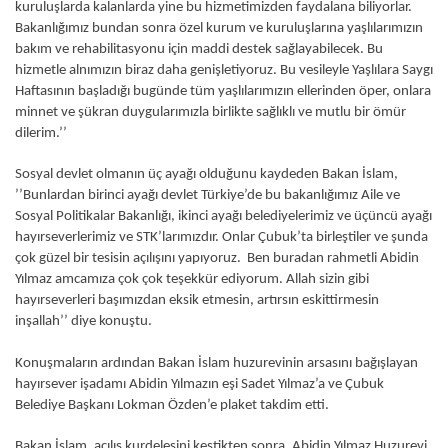
kuruluşlarda kalanlarda yine bu hizmetimizden faydalana biliyorlar.
Bakanlığımız bundan sonra özel kurum ve kuruluşlarına yaşlılarımızın
bakım ve rehabilitasyonu için maddi destek sağlayabilecek. Bu
hizmetle alnımızın biraz daha genişletiyoruz. Bu vesileyle Yaşlılara Saygı
Haftasının başladığı bugünde tüm yaşlılarımızın ellerinden öper, onlara
minnet ve şükran duygularımızla birlikte sağlıklı ve mutlu bir ömür
dilerim.’’
Sosyal devlet olmanın üç ayağı olduğunu kaydeden Bakan İslam,
’’Bunlardan birinci ayağı devlet Türkiye’de bu bakanlığımız Aile ve
Sosyal Politikalar Bakanlığı, ikinci ayağı belediyelerimiz ve üçüncü ayağı
hayırseverlerimiz ve STK’larımızdır. Onlar Çubuk’ta birleştiler ve şunda
çok güzel bir tesisin açılışını yapıyoruz. Ben buradan rahmetli Abidin
Yılmaz amcamıza çok çok teşekkür ediyorum. Allah sizin gibi
hayırseverleri başımızdan eksik etmesin, artırsın eskittirmesin
inşallah’’ diye konuştu.
Konuşmaların ardından Bakan İslam huzurevinin arsasını bağışlayan
hayırsever işadamı Abidin Yılmazın eşi Sadet Yılmaz’a ve Çubuk
Belediye Başkanı Lokman Özden’e plaket takdim etti.
Bakan İslam, açılış kurdelesini kestikten sonra, Abidin Yılmaz Huzurevi