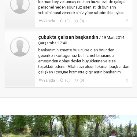
lokman bey ve tuncay ecehan huzur evinde çalışan
personel neden sounsuz işten atıldı bunların
vebalini nasıl vereceksiniz yüce rabbim ihla eylsin
Yanıtla
(0)
(0)
çubukta çalısan başkandın
/ 19 Mart 2014
Çarşamba 17:40
başkanım hizmette bu ucübe olan önünden
gecerken kortugumuz bu hizmet binasında
emeginden dolayı devlet büyüklerine ve size
teşekkür ederim Allah razı olsun lokman başkandan
çalışkan ilçes,ine hizmette çıgır aştın başkanım
Yanıtla
(0)
(0)