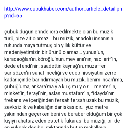
http://www.cubukhaber.com/author_article_detail.ph
p?id=65
çubuk düğünlerinde icra edilmekte olan bu müzik
türü, bize ait olamaz... bu müzik, anadolu insanının
ruhunda maya tutmuş bin yıllık kültür ve
medeniyetimizin bir ürünü olamaz... yunus'un,
karacaoğlan'ın, köroğlu'nun, mevlana'nın, hacı arif'in,
dede efendi'nin, saadettin kaynağ'ın, muzaffer
sarısözen'in sanat inceliği ve edep hissiyatını zerre
kadar içinde barındırmayan bu müzik, benim insan'ıma,
çubuğ'uma, ankara'ma y a k ı ş m ı y o r ... mehter'in,
misket'in, ferayi'nin, aslan mustafam'ın, fidayda'nın
frekans ve içeriğinden fersah fersah uzak bu müzik,
zevksizlik ve kabalığın daniskasıdır... yüz metre
yakınından geçerken beni ve beraber olduğum bir çok
kişiyi rahatsız eden estetik fukarası bu müziği, bir de
en yüksek desibel miktarında bütün mahalleye