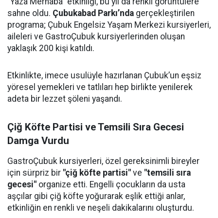
"Yaza Merhaba" etkinliği, bu yıl da renkli görüntülere
sahne oldu.
Çubukabad Parkı’nda
gerçekleştirilen
programa; Çubuk Engelsiz Yaşam Merkezi kursiyerleri,
aileleri ve GastroÇubuk kursiyerlerinden oluşan
yaklaşık 200 kişi katıldı.
Etkinlikte, imece usulüyle hazırlanan Çubuk’un eşsiz
yöresel yemekleri ve tatlıları hep birlikte yenilerek
adeta bir lezzet şöleni yaşandı.
Çiğ Köfte Partisi ve Temsili Sıra Gecesi
Damga Vurdu
GastroÇubuk kursiyerleri, özel gereksinimli bireyler
için sürpriz bir
"çiğ köfte partisi"
ve
"temsili sıra
gecesi"
organize etti. Engelli çocukların da usta
aşçılar gibi çiğ köfte yoğurarak eşlik ettiği anlar,
etkinliğin en renkli ve neşeli dakikalarını oluşturdu.