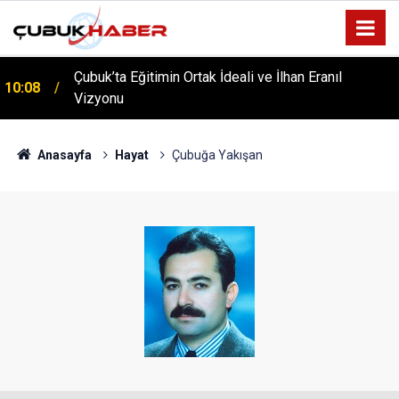
Çubuk’ta Eğitimin Ortak İdeali ve İlhan Eranıl
10:08
Vizyonu
ÇUBUK’TA ‘YAZA MERHABA’ COŞKUSU: Kursiyerler
12:06
Gönüllerince Eğlendi!
Anasayfa
Hayat
Çubuğa Yakışan