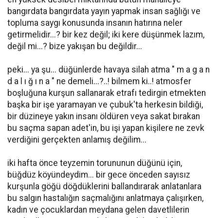
bangırdata bangırdata yayın yapmak insan sağlığı ve
topluma saygı konusunda insanın hatırına neler
getirmelidir...? bir kez değil; iki kere düşünmek lazım,
değil mi...? bize yakışan bu değildir...
peki... ya şu... düğünlerde havaya silah atma " m a g a n
d a l ı ğ ı n a " ne demeli...?..! bilmem ki..! atmosfer
boşluğuna kurşun sallanarak etrafı tedirgin etmekten
başka bir işe yaramayan ve çubuk'ta herkesin bildiği,
bir düzineye yakın insanı öldüren veya sakat bırakan
bu saçma sapan adet'in, bu işi yapan kişilere ne zevk
verdiğini gerçekten anlamış değilim...
iki hafta önce teyzemin torununun düğünü için,
büğdüz köyündeydim... bir gece önceden sayısız
kurşunla göğü döğdüklerini ballandırarak anlatanlara
bu salgın hastalığın saçmalığını anlatmaya çalışırken,
kadın ve çocuklardan meydana gelen davetlilerin