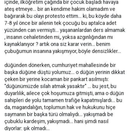
içinde, ilköğretim çağında bir çocuk başladı havaya
ateş etmeye... bir an kendime hakim olamadım ve
bağırarak bu olayı protesto ettim... ki, bu köyde daha
7-8 yıl önce bir ailenin tek çocuğu bu aptalca adet
yüzünden can vermişti... yaşananlardan ders almamak
, insanın cehaletinden mi,, yoksa azgınlığından mı
kaynaklanıyor ? artık ona siz karar verin... benim
çubuğumun insanına yakışmıyor, böyle densizlikler...
düğünden dönerken, cumhuriyet mahallesinde bir
başka düğüne düştü yolumuz... o düğün yerinin dikkat
çeken bir yerine kocaman bir pankart asılmıştı:
"düğünümüzde silah atmak yasaktır" ... bu jest, bu
duyarlılık, ailece çok hoşumuza gitmişti, ama o düğün
sahipleri de yolu tamamen trafiğe kapatmışlardı... bu
da, magandalığın, toplumun hak ve hukukunu hiçe
saymanın bir başka türü olmalıydı... yakışmadı be
çubuklu kardeşim, yakışmadı... hani şimdi nasıl
diyorlar: şık olmadı...