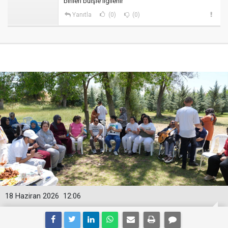
birileri buişle ilgilenir
Yanıtla
(0)
(0)
18 Haziran 2026
12:06