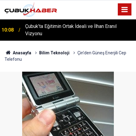
Çubuk’ta Eğitimin Ortak İdeali ve İlhan Eranıl
10:08
ÇUBUK’TA ‘YAZA MERHABA’ COŞKUSU: Kursiyerler
Vizyonu
12:06
Gönüllerince Eğlendi!
Anasayfa
Bilim Teknoloji
Çin'den Güneş Enerjili Cep
Telefonu