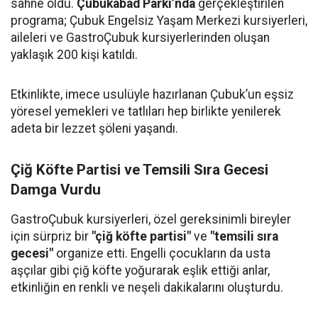
sahne oldu.
Çubukabad Parkı’nda
gerçekleştirilen
programa; Çubuk Engelsiz Yaşam Merkezi kursiyerleri,
aileleri ve GastroÇubuk kursiyerlerinden oluşan
yaklaşık 200 kişi katıldı.
Etkinlikte, imece usulüyle hazırlanan Çubuk’un eşsiz
yöresel yemekleri ve tatlıları hep birlikte yenilerek
adeta bir lezzet şöleni yaşandı.
Çiğ Köfte Partisi ve Temsili Sıra Gecesi
Damga Vurdu
GastroÇubuk kursiyerleri, özel gereksinimli bireyler
için sürpriz bir
"çiğ köfte partisi"
ve
"temsili sıra
gecesi"
organize etti. Engelli çocukların da usta
aşçılar gibi çiğ köfte yoğurarak eşlik ettiği anlar,
etkinliğin en renkli ve neşeli dakikalarını oluşturdu.