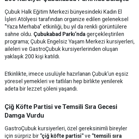
Çubuk Halk Eğitim Merkezi bünyesindeki Kadın El
İşleri Atölyesi tarafından organize edilen geleneksel
"Yaza Merhaba" etkinliği, bu yıl da renkli görüntülere
sahne oldu.
Çubukabad Parkı’nda
gerçekleştirilen
programa; Çubuk Engelsiz Yaşam Merkezi kursiyerleri,
aileleri ve GastroÇubuk kursiyerlerinden oluşan
yaklaşık 200 kişi katıldı.
Etkinlikte, imece usulüyle hazırlanan Çubuk’un eşsiz
yöresel yemekleri ve tatlıları hep birlikte yenilerek
adeta bir lezzet şöleni yaşandı.
Çiğ Köfte Partisi ve Temsili Sıra Gecesi
Damga Vurdu
GastroÇubuk kursiyerleri, özel gereksinimli bireyler
için sürpriz bir
"çiğ köfte partisi"
ve
"temsili sıra