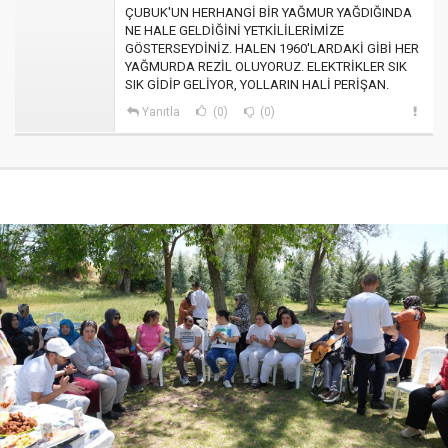
ÇUBUK'UN HERHANGİ BİR YAĞMUR YAĞDIĞINDA
NE HALE GELDİĞİNİ YETKİLİLERİMİZE
GÖSTERSEYDİNİZ. HALEN 1960'LARDAKİ GİBİ HER
YAĞMURDA REZİL OLUYORUZ. ELEKTRİKLER SIK
SIK GİDİP GELİYOR, YOLLARIN HALİ PERİŞAN.
Yanıtla
(0)
(0)