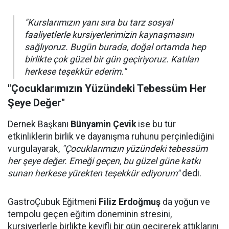
"Kurslarımızın yanı sıra bu tarz sosyal
faaliyetlerle kursiyerlerimizin kaynaşmasını
sağlıyoruz. Bugün burada, doğal ortamda hep
birlikte çok güzel bir gün geçiriyoruz. Katılan
herkese teşekkür ederim."
"Çocuklarımızın Yüzündeki Tebessüm Her
Şeye Değer"
Dernek Başkanı
Bünyamin Çevik
ise bu tür
etkinliklerin birlik ve dayanışma ruhunu perçinlediğini
vurgulayarak,
"Çocuklarımızın yüzündeki tebessüm
her şeye değer. Emeği geçen, bu güzel güne katkı
sunan herkese yürekten teşekkür ediyorum"
dedi.
GastroÇubuk Eğitmeni
Filiz Erdoğmuş
da yoğun ve
tempolu geçen eğitim döneminin stresini,
kursiyerlerle birlikte keyifli bir gün geçirerek attıklarını