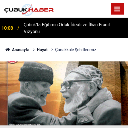
ÇUBUK’TA ‘YAZA MERHABA’ COŞKUSU: Kursiyerler
12:06
Gönüllerince Eğlendi!
Anasayfa
Hayat
Çanakkale Şehitlerimiz