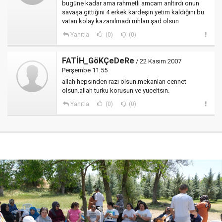
bugüne kadar ama rahmetli amcam anltırdı onun
savaşa gittiğini 4 erkek kardeşin yetim kaldığını bu
vatan kolay kazanılmadı ruhları şad olsun
Yanıtla
(0)
(0)
FATİH_GöKÇeDeRe
/ 22 Kasım 2007
Perşembe 11:55
allah hepsınden razı olsun.mekanları cennet
olsun.allah turku korusun ve yuceltsın.
Yanıtla
(0)
(0)