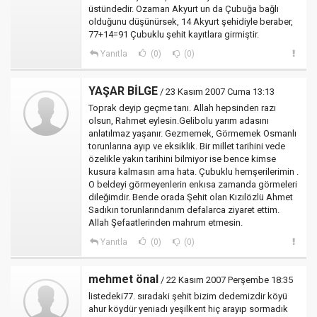
üstündedir. Ozaman Akyurt un da Çubuğa bağlı
olduğunu düşünürsek, 14 Akyurt şehidiyle beraber,
77+14=91 Çubuklu şehit kayıtlara girmiştir.
Yanıtla
(0)
(0)
YAŞAR BİLGE
/ 23 Kasım 2007 Cuma 13:13
Toprak deyip geçme tanı. Allah hepsinden razı
olsun, Rahmet eylesin.Gelibolu yarım adasını
anlatılmaz yaşanır. Gezmemek, Görmemek Osmanlı
torunlarına ayıp ve eksiklik. Bir millet tarihini vede
özelikle yakın tarihini bilmiyor ise bence kimse
kusura kalmasın ama hata. Çubuklu hemşerilerimin .
O beldeyi görmeyenlerin enkısa zamanda görmeleri
dileğimdir. Bende orada Şehit olan Kızılözlü Ahmet
Sadıkın torunlarındanım defalarca ziyaret ettim.
Allah Şefaatlerinden mahrum etmesin.
Yanıtla
(0)
(0)
mehmet önal
/ 22 Kasım 2007 Perşembe 18:35
listedeki77. sıradaki şehit bizim dedemizdir köyü
ahur köydür yeniadı yeşilkent hiç arayıp sormadık