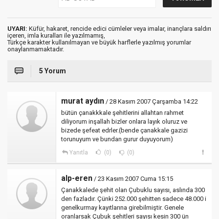
UYARI:
Küfür, hakaret, rencide edici cümleler veya imalar, inançlara saldırı
içeren, imla kuralları ile yazılmamış,
Türkçe karakter kullanılmayan ve büyük harflerle yazılmış yorumlar
onaylanmamaktadır.
5 Yorum
murat aydın
/ 28 Kasım 2007 Çarşamba 14:22
bütün çanakkkale şehitlerini allahtan rahmet
diliyorum inşallah bizler onlara layık oluruz ve
bizede şefeat edrler.(bende çanakkale gazizi
torunuyum ve bundan gurur duyuyorum)
Yanıtla
(0)
(0)
alp-eren
/ 23 Kasım 2007 Cuma 15:15
Çanakkalede şehit olan Çubuklu sayısı, aslında 300
den fazladır. Çünki 252.000 şehitten sadece 48.000 i
genelkurmay kayıtlarına girebilmiştir. Genele
oranlarsak Çubuk şehitleri sayısı kesin 300 ün