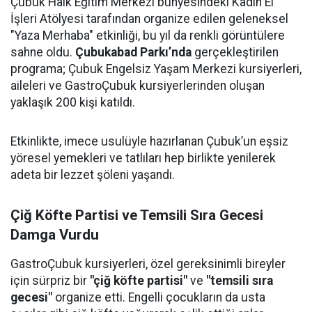
Çubuk Halk Eğitim Merkezi bünyesindeki Kadın El
İşleri Atölyesi tarafından organize edilen geleneksel
"Yaza Merhaba" etkinliği, bu yıl da renkli görüntülere
sahne oldu.
Çubukabad Parkı’nda
gerçekleştirilen
programa; Çubuk Engelsiz Yaşam Merkezi kursiyerleri,
aileleri ve GastroÇubuk kursiyerlerinden oluşan
yaklaşık 200 kişi katıldı.
Etkinlikte, imece usulüyle hazırlanan Çubuk’un eşsiz
yöresel yemekleri ve tatlıları hep birlikte yenilerek
adeta bir lezzet şöleni yaşandı.
Çiğ Köfte Partisi ve Temsili Sıra Gecesi
Damga Vurdu
GastroÇubuk kursiyerleri, özel gereksinimli bireyler
için sürpriz bir
"çiğ köfte partisi"
ve
"temsili sıra
gecesi"
organize etti. Engelli çocukların da usta