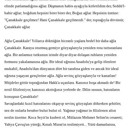
elinde patlamadığına ağlar. Düşmanın habis ayağıyla kirletildim der, Seddü'l-
bahir ağlar; boğdum hepsini birer birer der, Boğaz ağlar. Hepsinin üstüne:
"Çanakkale geçilmez! Hani Çanakkale geçilmezdi." der, toprağıyla dövünür,
Çanakkale ağlar.
Ağla Çanakkale! Yıllarca döktüğün hicranlı yaşlara bedel bir daha ağla
Çanakkale. Karaya oturmuş gemiye gözyaşlarıyla yeniden rota tutturanlara
ağla. Bir anlamsız tutkunun izinde diyar diyar dolaşan ruhların yeniden
formunu yakalamasına ağla. Bir ideal uğruna Anadolu'ya gelip ölenlere
mukabil, Anadolu'dan dünyanın dört bir tarafına giden ve ancak bir ideal
uğruna yaşayan gençlerine ağla. Ağla sevinç gözyaşlarıyla ve kanatlan!
Müjdeler götür toprağından Hakk'a uçanlara. Kanınız boşa akmadı de! Bir
nesil filizleniyor, kanınızı akıttığınız yerlerde de. Dilin sussun, hatıraların
konuşsun Çanakkale!
Savaşlardaki kızıl hatıralarını okşayıp sevinç gözyaşları dökerken şehitler,
sen de onlarla beraber bulut bulut ol. Yağmur yağmur in filizlenen altın
neslin üzerine. Koca Seyit'in kudreti ol, Mülazım Mehmet Selim'in cesareti;
Yahya Çavuş'un yüreği, Kınalı Murat'ın teslimiyeti... Yürü damarlarına,