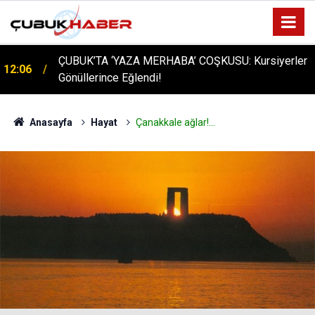
ÇUBUK’TA ‘YAZA MERHABA’ COŞKUSU: Kursiyerler
12:06
Gönüllerince Eğlendi!
Anasayfa
Hayat
Çanakkale ağlar!...