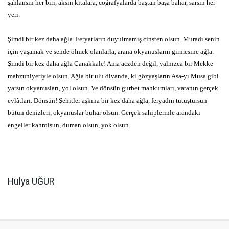
şahlansın her biri, aksın kıtalara, coğrafyalarda baştan başa bahar, sarsın her
yeri.
Şimdi bir kez daha ağla. Feryatların duyulmamış cinsten olsun. Muradı senin
için yaşamak ve sende ölmek olanlarla, arana okyanusların girmesine ağla.
Şimdi bir kez daha ağla Çanakkale! Ama aczden değil, yalnızca bir Mekke
mahzuniyetiyle olsun. Ağla bir ulu divanda, ki gözyaşların Asa-yı Musa gibi
yarsın okyanusları, yol olsun. Ve dönsün gurbet mahkumları, vatanın gerçek
evlâtları. Dönsün! Şehitler aşkına bir kez daha ağla, feryadın tutuştursun
bütün denizleri, okyanuslar buhar olsun. Gerçek sahiplerinle arandaki
engeller kahrolsun, duman olsun, yok olsun.
Hülya UĞUR