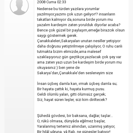
2008 Cuma 02:33
Nedense bu türden yazılara yorumlar
yazılmıyor,yazımı çok uzun geliyor!? insanların
takatları kalmıyor da,sonuna birde yorum mu
yazalım kardeşim zaten yorulduk diyorlar acaba?
Bence çok güzel bir paylaşım,emeğe birazcık olsun
saygı göstermek gerek.
Çanakkaleleri,Sakaryaları unutan nesiller yetişiyor
daha doğrusu yetiştirilmeye çalışılıyor, O ruhu canlı
tutmakta bizim elimizde,ama malesef
uzaklaşıyoruz gün geçtikçe,yazılacak çok şey var
ama zaten yazı uzun be kardeşim birde yorum mu
okuyasınız:) ben yene de
Sakarya'dan,Çanakkale'den sesleneyim size
İnsan üçbeş damla kan, ırmak üçbeş damla su;
Bir hayata çattık ki, hayata kurmuş pusu.
Geldi ölümlü yalan, gitti ölümsüz gerçek;
Siz, hayat süren leşler, sizi kim diriltecek?
Şühedâ gövdesi, bir baksana, dağlar, taşlar...
O, rükû olmasa, dünyâda eğilmez başlar,
Yaralanmış tertemiz alnından, uzanmış yatıyor,
Bir hilâl uğruna, yâ Rab, ne güneşler batıyor!