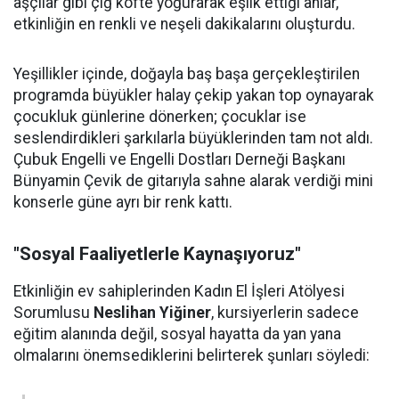
aşçılar gibi çiğ köfte yoğurarak eşlik ettiği anlar,
etkinliğin en renkli ve neşeli dakikalarını oluşturdu.
Yeşillikler içinde, doğayla baş başa gerçekleştirilen
programda büyükler halay çekip yakan top oynayarak
çocukluk günlerine dönerken; çocuklar ise
seslendirdikleri şarkılarla büyüklerinden tam not aldı.
Çubuk Engelli ve Engelli Dostları Derneği Başkanı
Bünyamin Çevik de gitarıyla sahne alarak verdiği mini
konserle güne ayrı bir renk kattı.
"Sosyal Faaliyetlerle Kaynaşıyoruz"
Etkinliğin ev sahiplerinden Kadın El İşleri Atölyesi
Sorumlusu
Neslihan Yiğiner
, kursiyerlerin sadece
eğitim alanında değil, sosyal hayatta da yan yana
olmalarını önemsediklerini belirterek şunları söyledi: