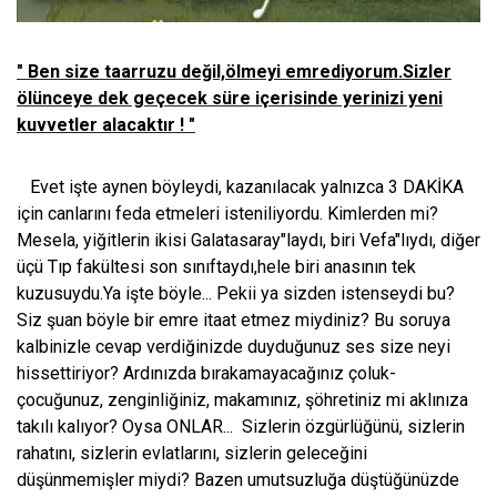
" Ben size taarruzu değil,ölmeyi emrediyorum.Sizler
ölünceye dek geçecek süre
içerisinde yerinizi yeni
kuvvetler alacaktır ! "
Evet işte aynen böyleydi, kazanılacak yalnızca 3 DAKİKA
için canlarını feda etmeleri isteniliyordu. Kimlerden mi?
Mesela, yiğitlerin ikisi Galatasaray"laydı, biri Vefa"lıydı, diğer
üçü Tıp fakültesi son sınıftaydı,hele biri anasının tek
kuzusuydu.Ya işte böyle... Pekii ya sizden istenseydi bu?
Siz şuan böyle bir emre itaat etmez miydiniz? Bu soruya
kalbinizle cevap verdiğinizde duyduğunuz ses size neyi
hissettiriyor? Ardınızda bırakamayacağınız çoluk-
çocuğunuz, zenginliğiniz, makamınız, şöhretiniz mi aklınıza
takılı kalıyor? Oysa ONLAR...
Sizlerin özgürlüğünü, sizlerin
rahatını, sizlerin evlatlarını, sizlerin geleceğini
düşünmemişler miydi? Bazen umutsuzluğa düştüğünüzde