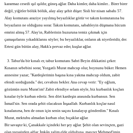
kararmaz cesedi ışıl ışıldır, güneş ağlar. Daha kimler, daha kimler... Birer birer
değil, yiğitler bölük bölük, alay alay şehit düşer. Sisli bir nisan sabahı 57.
Alay komutanı araziye yayılmış beyazlıklar görür ve takım komutanına bu
beyazların ne olduğunu sorar. Takım komutanı, sabahleyin düşmana hücum
emrini almış 57. Alay'ın, Rablerinin huzuruna temiz çıkmak için
çamaşırlarını yıkadıklarını söyler; bu beyazlıklar, onların ak niyetleridir, der.
Ertesi gün bütün alay, Hakk'a pervaz eder, kuşlar ağlar.
3. Tabur'da bir kınalı er, tabur komutanı Sabri Beyin dikkatini çeker.
Kınanın sebebini sorar, Yozgatlı Murat mahcup olur, boynunu büker. Hemen
annesine yazar; "Kardeşlerimin başına kına yakma mahcup oldum, zabit
efendi sorduğunda." der, cevabını bekler. Ana cevap verir: "Ey oğlum,
gözümün nuru Murat'ım! Zabit efendiye selam söyle, biz kurbanlık koçları
kınalar öyle kurban ederiz. Sen dört kardeşin arasında kurbansın. Sen
İsmail'sin. Sen orada şehit olacaksın İnşaallah. Kurbanlık koçlar nasıl
kınalanırsa, ben de onun için senin saçını kınalayıp gönderdim." Kınalı
Murat, mektubu almadan kurban olur, bıçaklar ağlar.
Bir savaştır ki, Çanakkale içindeki her şey ağlar. Şehit olan sevinçten, gazi
olan teessürden ağlar. İmkân zalim elde olduğuna, mavzer Mehmed'imin