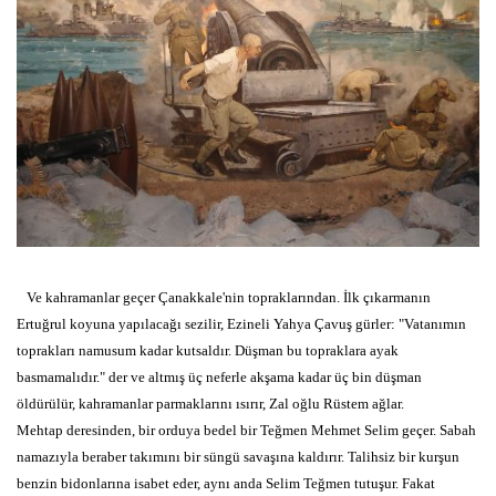
Ve kahramanlar geçer Çanakkale'nin topraklarından. İlk çıkarmanın
Ertuğrul koyuna yapılacağı sezilir, Ezineli Yahya Çavuş gürler: "Vatanımın
toprakları namusum kadar kutsaldır. Düşman bu topraklara ayak
basmamalıdır." der ve altmış üç neferle akşama kadar üç bin düşman
öldürülür, kahramanlar parmaklarını ısırır, Zal oğlu Rüstem ağlar.
Mehtap deresinden, bir orduya bedel bir Teğmen Mehmet Selim geçer. Sabah
namazıyla beraber takımını bir süngü savaşına kaldırır. Talihsiz bir kurşun
benzin bidonlarına isabet eder, aynı anda Selim Teğmen tutuşur. Fakat