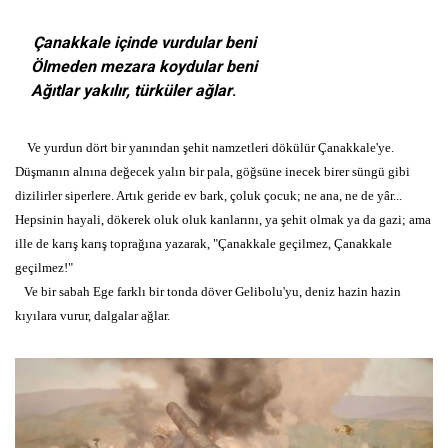
Çanakkale içinde vurdular beni
Ölmeden mezara koydular beni
Ağıtlar yakılır, türküler ağlar
.
Ve yurdun dört bir yanından şehit namzetleri dökülür Çanakkale'ye.
Düşmanın alnına değecek yalın bir pala, göğsüne inecek birer süngü gibi
dizilirler siperlere. Artık geride ev bark, çoluk çocuk; ne ana, ne de yâr...
Hepsinin hayali, dökerek oluk oluk kanlarını, ya şehit olmak ya da gazi; ama
ille de karış karış toprağına yazarak, "Çanakkale geçilmez, Çanakkale
geçilmez!"
Ve bir sabah Ege farklı bir tonda döver Gelibolu'yu, deniz hazin hazin
kıyılara vurur, dalgalar ağlar.