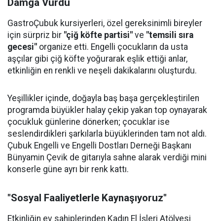
Damga Vurdu
GastroÇubuk kursiyerleri, özel gereksinimli bireyler
için sürpriz bir
"çiğ köfte partisi"
ve
"temsili sıra
gecesi"
organize etti. Engelli çocukların da usta
aşçılar gibi çiğ köfte yoğurarak eşlik ettiği anlar,
etkinliğin en renkli ve neşeli dakikalarını oluşturdu.
Yeşillikler içinde, doğayla baş başa gerçekleştirilen
programda büyükler halay çekip yakan top oynayarak
çocukluk günlerine dönerken; çocuklar ise
seslendirdikleri şarkılarla büyüklerinden tam not aldı.
Çubuk Engelli ve Engelli Dostları Derneği Başkanı
Bünyamin Çevik de gitarıyla sahne alarak verdiği mini
konserle güne ayrı bir renk kattı.
"Sosyal Faaliyetlerle Kaynaşıyoruz"
Etkinliğin ev sahiplerinden Kadın El İşleri Atölyesi