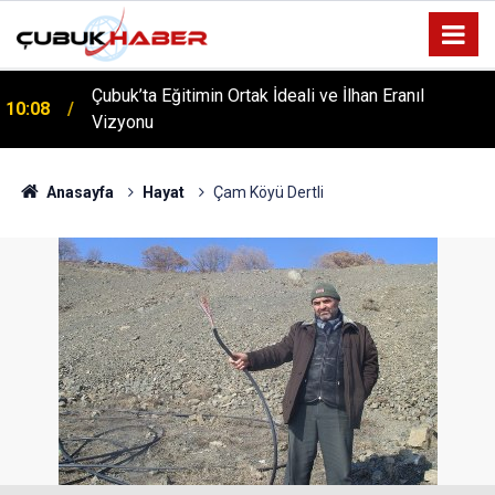
ÇUBUK’TA ‘YAZA MERHABA’ COŞKUSU: Kursiyerler
12:06
Gönüllerince Eğlendi!
Anasayfa
Hayat
Çam Köyü Dertli