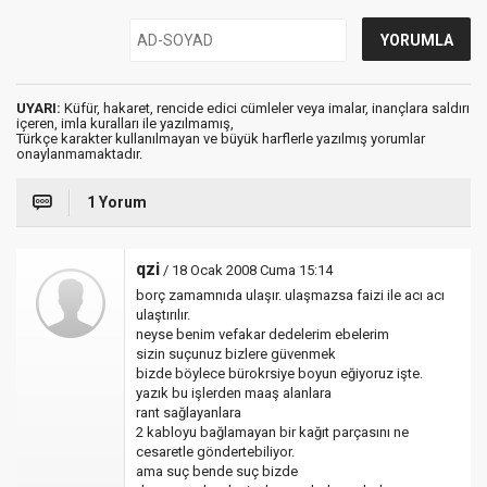
UYARI:
Küfür, hakaret, rencide edici cümleler veya imalar, inançlara saldırı
içeren, imla kuralları ile yazılmamış,
Türkçe karakter kullanılmayan ve büyük harflerle yazılmış yorumlar
onaylanmamaktadır.
1 Yorum
qzi
/ 18 Ocak 2008 Cuma 15:14
borç zamamnıda ulaşır. ulaşmazsa faizi ile acı acı
ulaştırılır.
neyse benim vefakar dedelerim ebelerim
sizin suçunuz bizlere güvenmek
bizde böylece bürokrsiye boyun eğiyoruz işte.
yazık bu işlerden maaş alanlara
rant sağlayanlara
2 kabloyu bağlamayan bir kağıt parçasını ne
cesaretle göndertebiliyor.
ama suç bende suç bizde