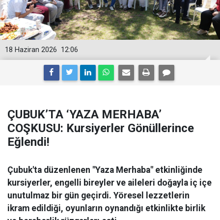
18 Haziran 2026
12:06
ÇUBUK’TA ‘YAZA MERHABA’
COŞKUSU: Kursiyerler Gönüllerince
Eğlendi!
Çubuk'ta düzenlenen "Yaza Merhaba" etkinliğinde
kursiyerler, engelli bireyler ve aileleri doğayla iç içe
unutulmaz bir gün geçirdi. Yöresel lezzetlerin
ikram edildiği, oyunların oynandığı etkinlikte birlik