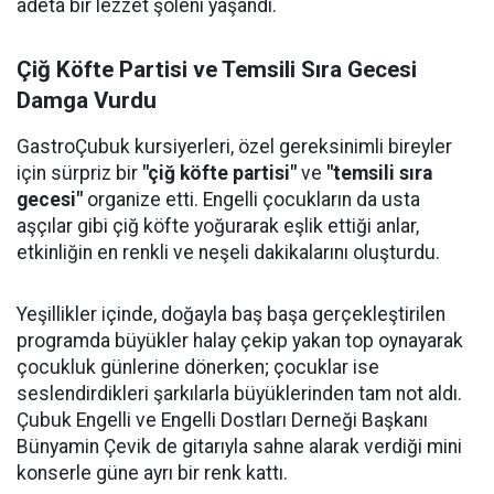
adeta bir lezzet şöleni yaşandı.
Çiğ Köfte Partisi ve Temsili Sıra Gecesi
Damga Vurdu
GastroÇubuk kursiyerleri, özel gereksinimli bireyler
için sürpriz bir
"çiğ köfte partisi"
ve
"temsili sıra
gecesi"
organize etti. Engelli çocukların da usta
aşçılar gibi çiğ köfte yoğurarak eşlik ettiği anlar,
etkinliğin en renkli ve neşeli dakikalarını oluşturdu.
Yeşillikler içinde, doğayla baş başa gerçekleştirilen
programda büyükler halay çekip yakan top oynayarak
çocukluk günlerine dönerken; çocuklar ise
seslendirdikleri şarkılarla büyüklerinden tam not aldı.
Çubuk Engelli ve Engelli Dostları Derneği Başkanı
Bünyamin Çevik de gitarıyla sahne alarak verdiği mini
konserle güne ayrı bir renk kattı.