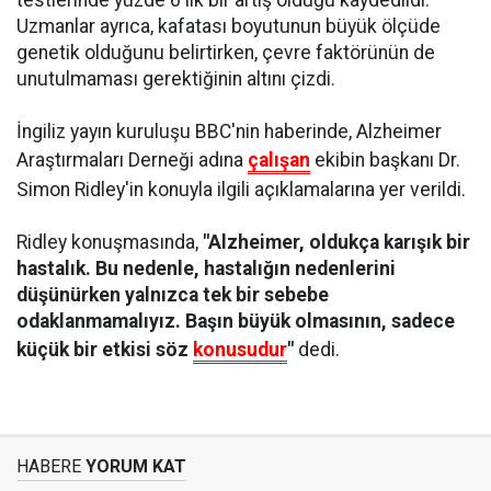
testlerinde yüzde 6'lık bir artış olduğu kaydedildi.
Uzmanlar ayrıca, kafatası boyutunun büyük ölçüde
genetik olduğunu belirtirken, çevre faktörünün de
unutulmaması gerektiğinin altını çizdi.
İngiliz yayın kuruluşu BBC'nin haberinde, Alzheimer
Araştırmaları Derneği adına
çalışan
ekibin başkanı Dr.
Simon Ridley'in konuyla ilgili açıklamalarına yer verildi.
Ridley konuşmasında,
"Alzheimer, oldukça karışık bir
hastalık. Bu nedenle, hastalığın nedenlerini
düşünürken yalnızca tek bir sebebe
odaklanmamalıyız. Başın büyük olmasının, sadece
küçük bir etkisi söz
konusudur
"
dedi.
HABERE
YORUM KAT