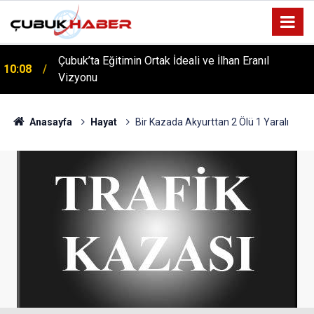
Çubuk’ta Eğitimin Ortak İdeali ve İlhan Eranıl
10:08
Vizyonu
Anasayfa
Hayat
Bir Kazada Akyurttan 2 Ölü 1 Yaralı