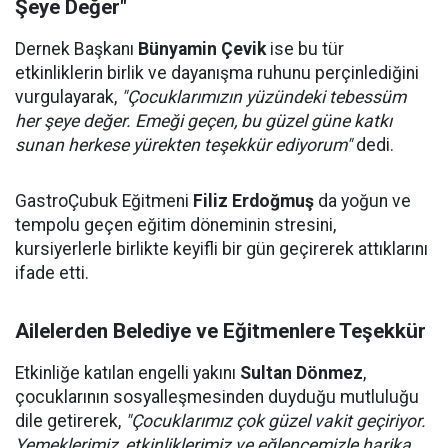
Şeye Değer"
Dernek Başkanı
Bünyamin Çevik
ise bu tür
etkinliklerin birlik ve dayanışma ruhunu perçinlediğini
vurgulayarak,
"Çocuklarımızın yüzündeki tebessüm
her şeye değer. Emeği geçen, bu güzel güne katkı
sunan herkese yürekten teşekkür ediyorum"
dedi.
GastroÇubuk Eğitmeni
Filiz Erdoğmuş
da yoğun ve
tempolu geçen eğitim döneminin stresini,
kursiyerlerle birlikte keyifli bir gün geçirerek attıklarını
ifade etti.
Ailelerden Belediye ve Eğitmenlere Teşekkür
Etkinliğe katılan engelli yakını
Sultan Dönmez
,
çocuklarının sosyalleşmesinden duyduğu mutluluğu
dile getirerek,
"Çocuklarımız çok güzel vakit geçiriyor.
Yemeklerimiz, etkinliklerimiz ve eğlencemizle harika