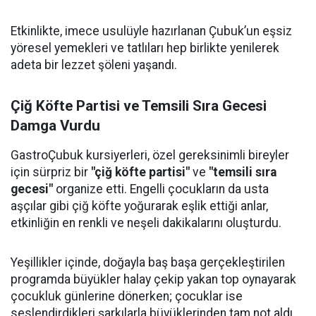
Etkinlikte, imece usulüyle hazırlanan Çubuk’un eşsiz
yöresel yemekleri ve tatlıları hep birlikte yenilerek
adeta bir lezzet şöleni yaşandı.
Çiğ Köfte Partisi ve Temsili Sıra Gecesi
Damga Vurdu
GastroÇubuk kursiyerleri, özel gereksinimli bireyler
için sürpriz bir
"çiğ köfte partisi"
ve
"temsili sıra
gecesi"
organize etti. Engelli çocukların da usta
aşçılar gibi çiğ köfte yoğurarak eşlik ettiği anlar,
etkinliğin en renkli ve neşeli dakikalarını oluşturdu.
Yeşillikler içinde, doğayla baş başa gerçekleştirilen
programda büyükler halay çekip yakan top oynayarak
çocukluk günlerine dönerken; çocuklar ise
seslendirdikleri şarkılarla büyüklerinden tam not aldı.