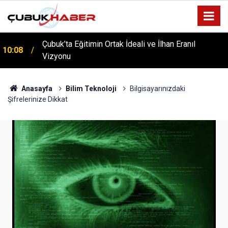
ÇUBUK’TA ‘YAZA MERHABA’ COŞKUSU: Kursiyerler
12:06
Gönüllerince Eğlendi!
Anasayfa
Bilim Teknoloji
Bilgisayarınızdaki
Şifrelerinize Dikkat