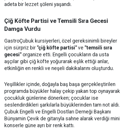
adeta bir lezzet şöleni yaşandı.
Çiğ Köfte Partisi ve Temsili Sıra Gecesi
Damga Vurdu
GastroÇubuk kursiyerleri, özel gereksinimli bireyler
için sürpriz bir
"çiğ köfte partisi"
ve
"temsili sıra
gecesi"
organize etti. Engelli çocukların da usta
aşçılar gibi çiğ köfte yoğurarak eşlik ettiği anlar,
etkinliğin en renkli ve neşeli dakikalarını oluşturdu.
Yeşillikler içinde, doğayla baş başa gerçekleştirilen
programda büyükler halay çekip yakan top oynayarak
çocukluk günlerine dönerken; çocuklar ise
seslendirdikleri şarkılarla büyüklerinden tam not aldı.
Çubuk Engelli ve Engelli Dostları Derneği Başkanı
Bünyamin Çevik de gitarıyla sahne alarak verdiği mini
konserle güne ayrı bir renk kattı.