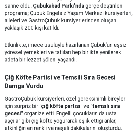
sahne oldu.
Çubukabad Parkı’nda
gerçekleştirilen
programa; Çubuk Engelsiz Yaşam Merkezi kursiyerleri,
aileleri ve GastroÇubuk kursiyerlerinden oluşan
yaklaşık 200 kişi katıldı.
Etkinlikte, imece usulüyle hazırlanan Çubuk’un eşsiz
yöresel yemekleri ve tatlıları hep birlikte yenilerek
adeta bir lezzet şöleni yaşandı.
Çiğ Köfte Partisi ve Temsili Sıra Gecesi
Damga Vurdu
GastroÇubuk kursiyerleri, özel gereksinimli bireyler
için sürpriz bir
"çiğ köfte partisi"
ve
"temsili sıra
gecesi"
organize etti. Engelli çocukların da usta
aşçılar gibi çiğ köfte yoğurarak eşlik ettiği anlar,
etkinliğin en renkli ve neşeli dakikalarını oluşturdu.