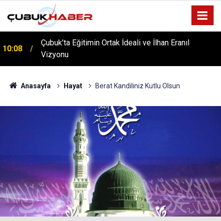
ÇUBUK’TA ‘YAZA MERHABA’ COŞKUSU: Kursiyerler
12:06
Gönüllerince Eğlendi!
Anasayfa
Hayat
Berat Kandiliniz Kutlu Olsun