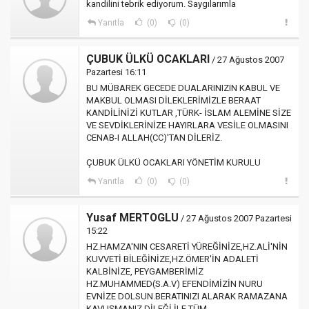
kandilini tebrik ediyorum. Saygılarımla
Yanıtla
(0)
(0)
ÇUBUK ÜLKÜ OCAKLARI
/ 27 Ağustos 2007
Pazartesi 16:11
BU MÜBAREK GECEDE DUALARINIZIN KABUL VE
MAKBUL OLMASI DİLEKLERİMİZLE BERAAT
KANDİLİNİZİ KUTLAR ,TÜRK- İSLAM ALEMİNE SİZE
VE SEVDİKLERİNİZE HAYIRLARA VESİLE OLMASINI
CENAB-I ALLAH(CC)'TAN DİLERİZ.
ÇUBUK ÜLKÜ OCAKLARI YÖNETİM KURULU
Yanıtla
(0)
(0)
Yusaf MERTOGLU
/ 27 Ağustos 2007 Pazartesi
15:22
HZ.HAMZA'NIN CESARETİ YÜREĞİNİZE,HZ.ALİ'NİN
KUVVETİ BİLEĞİNİZE,HZ.ÖMER'İN ADALETİ
KALBİNİZE, PEYGAMBERİMİZ
HZ.MUHAMMED(S.A.V) EFENDİMİZİN NURU
EVNİZE DOLSUN.BERATINIZI ALARAK RAMAZANA
KAVUŞMANIZ DİLEĞİ İLE TÜM