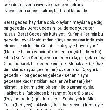
çeki düzen verip iyiye ve güzele yönelmek
isteyenlerin önüne açılmış bir fırsat kapısıdır.
Berat gecesi hayırlarla dolu olayların meydana geldiği
bir gecedir? Berat Gecesini, bu derece yücelten
husus. Berat Gecesinin kutsiyeti, Kur'an-ı Kerimin bu
gecede Levh-i Mahfuzdan dünya semasına indirilmiş
olması ile alakalıdır. Cenab-ı Hak şöyle buyuruyor: "
(Helal ile haram vesair hükümleri apaçık bildiren bu)
kitap (Kur'an-ı Kerim)e yemin ederim ki, gerçekten biz
O'nu mübarek bir gecede indirdik. Muhakkak biz (hak
din İslamdan yüz çevirenleri) uyaranlarız. (O, öyle bir
gecedir ki, bu geceden gelecek senenin aynı
gecesine kadar rızıkları, eceller ve benzeri) her
hikmetli iş katımızdan bir emir ile o zaman ayrılır.
Hakikat biz, Rabbinden bir rahmet (eseri) olarak
(Peygamberler) gönderenleriz. Şüphe yok ki Allah
Teala (her şeyi) hakkıyla işiten, (her seyide) kemaliyle