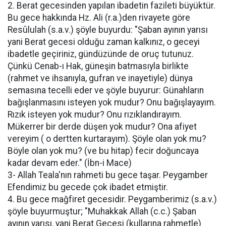
2. Berat gecesinden yapılan ibadetin fazileti büyüktür.
Bu gece hakkında Hz. Ali (r.a.)den rivayete göre
Resûlulah (s.a.v.) şöyle buyurdu: "Şaban ayının yarısı
yani Berat gecesi olduğu zaman kalkınız, o geceyi
ibadetle geçiriniz, gündüzünde de oruç tutunuz.
Çünkü Cenab-ı Hak, güneşin batmasıyla birlikte
(rahmet ve ihsanıyla, gufran ve inayetiyle) dünya
semasına tecelli eder ve şöyle buyurur: Günahların
bağışlanmasını isteyen yok mudur? Onu bağışlayayım.
Rızık isteyen yok mudur? Onu rızıklandırayım.
Mükerrer bir derde düşen yok mudur? Ona afiyet
vereyim ( o dertten kurtarayım). Şöyle olan yok mu?
Böyle olan yok mu? (ve bu hitap) fecir doğuncaya
kadar devam eder." (İbn-i Mace)
3- Allah Teala'nın rahmeti bu gece taşar. Peygamber
Efendimiz bu gecede çok ibadet etmiştir.
4. Bu gece mağfiret gecesidir. Peygamberimiz (s.a.v.)
şöyle buyurmuştur; "Muhakkak Allah (c.c.) Şaban
ayının yarısı, yani Berat Gecesi (kullarına rahmetle)