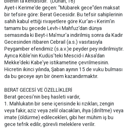
bilenin ta kendisidir." (Duhan, 16)
Ayet-i Kerime'de geçen: "Mübarek gece"den maksat
bir tefsire göre: Berat Gecesidir. Bu tefsir sahiplerinin
sahih kabul ettiği rivayetlere göre Kur'an-ı Kerim'in
tamamı bu gecede Levh-i Mahfuz'dan dünya
semasında ki Beyt-i Ma'mur'a indirilmiş sonra da Kadir
Gecesinden itibaren Cebrail (a.s.) vasıtasıyla
Peygamber efendimiz (s.a.v.)e peyder pey indirilmiştir.
Ayrıca Kıble'nin Kudüs'teki Mescid-i Aksa'dan
Mekke'deki Kabe'ye istikametine çevrilmesinin.
Hicretin ikinci yılında, Şaban ayının 15 de vuku bulması
da bu geceye ayrı bir önem kazandırmaktır.
BERAT GECESİ VE ÖZELLİKLERİ
Berat gecesi'nin beş hasleti vardır,
1. Mahlukatın bir sene içerisinde ki rızıkları, zengin
veya fakir, aziz veya zelil olacakları, ihya (diriltme) veya
imate (öldürme) edilecekleri, gibi her mühim iş bu
gece tefrik edilir, görevli meleklere verilir.