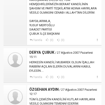
HEMŞEHRİLERİMİZİN BERAAT KANDİLİNİN
ŞAHSIM VE PARTİ TEŞKİLATIM ADINA HAYIRLARA
VESİLE OLMASINI CENAB-I ALLAH'TAN DİLERİM.
SAYGILARIMLA,
YUSUF MERTOĞLU
SAADET PARTİSİ
ÇUBUK İLÇE BAŞKANI
Yanıtla
(0)
(0)
DERYA ÇUBUK
/ 27 Ağustos 2007 Pazartesi
15:11
HERKESİN KANDİLİ MUBAREK OLSUN İŞALLAH
RABBİM AÇILAN ELERİN DUVALARINI KABUL
EYLESİN....
Yanıtla
(0)
(0)
ÖZGEHAN AYDIN
/ 27 Ağustos 2007 Pazartesi
12:17
TÜM İLÇEMİZİN KANDİLİNİ KUTLAR HAYIRLARA
VESİLE OLMASINI TEMENNİ EDERİM.