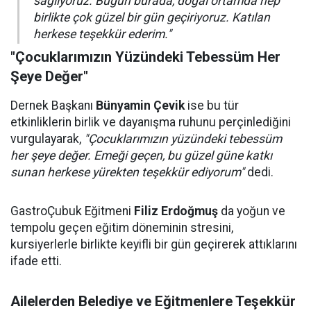
sağlıyoruz. Bugün burada, doğal ortamda hep
birlikte çok güzel bir gün geçiriyoruz. Katılan
herkese teşekkür ederim."
"Çocuklarımızın Yüzündeki Tebessüm Her
Şeye Değer"
Dernek Başkanı
Bünyamin Çevik
ise bu tür
etkinliklerin birlik ve dayanışma ruhunu perçinlediğini
vurgulayarak,
"Çocuklarımızın yüzündeki tebessüm
her şeye değer. Emeği geçen, bu güzel güne katkı
sunan herkese yürekten teşekkür ediyorum"
dedi.
GastroÇubuk Eğitmeni
Filiz Erdoğmuş
da yoğun ve
tempolu geçen eğitim döneminin stresini,
kursiyerlerle birlikte keyifli bir gün geçirerek attıklarını
ifade etti.
Ailelerden Belediye ve Eğitmenlere Teşekkür