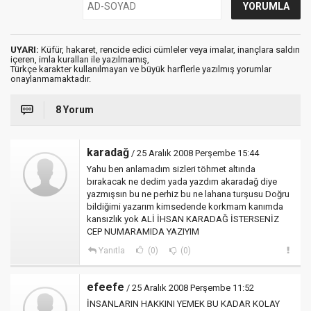
UYARI:
Küfür, hakaret, rencide edici cümleler veya imalar, inançlara saldırı
içeren, imla kuralları ile yazılmamış,
Türkçe karakter kullanılmayan ve büyük harflerle yazılmış yorumlar
onaylanmamaktadır.
8 Yorum
karadağ
/ 25 Aralık 2008 Perşembe 15:44
Yahu ben anlamadım sizleri töhmet altında
bırakacak ne dedim yada yazdım akaradağ diye
yazmışsın bu ne perhiz bu ne lahana turşusu Doğru
bildiğimi yazarım kimsedende korkmam kanımda
kansızlık yok ALİ İHSAN KARADAĞ İSTERSENİZ
CEP NUMARAMIDA YAZIYIM
Yanıtla
(0)
(0)
efeefe
/ 25 Aralık 2008 Perşembe 11:52
İNSANLARIN HAKKINI YEMEK BU KADAR KOLAY