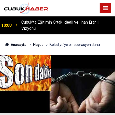
ÇUBUK’TA ‘YAZA MERHABA’ COŞKUSU: Kursiyerler
12:06
Gönüllerince Eğlendi!
Anasayfa
Hayat
Belediye'ye bir operasyon daha...