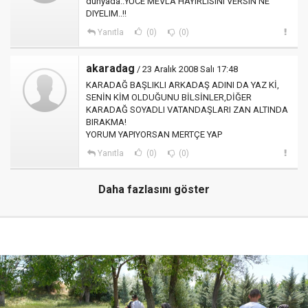
dunyada..YUCE MEVLA HAYIRLISINI VERSIN NE
DIYELIM..!!
Yanıtla
(0)
(0)
akaradag
/ 23 Aralık 2008 Salı 17:48
KARADAĞ BAŞLIKLI ARKADAŞ ADINI DA YAZ Kİ,
SENİN KİM OLDUĞUNU BİLSİNLER,DİĞER
KARADAĞ SOYADLI VATANDAŞLARI ZAN ALTINDA
BIRAKMA!
YORUM YAPIYORSAN MERTÇE YAP
Yanıtla
(0)
(0)
Daha fazlasını göster