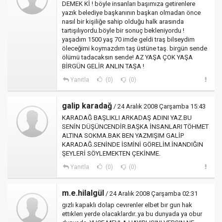
DEMEK Kİ ! böyle insanları başımıza getirenlere
yazık belediye başkanının başkan olmadan önce
nasıl bir kişiliğe sahip olduğu halk arasında
tartışılıyordu.böyle bir sonuç bekleniyordu !
yaşadım 1500 yaş 70 imde geldi traş bilseydim
öleceğimi koymazdım taş üstüne taş. birgün sende
ölümü tadacaksın sende! AZ YAŞA ÇOK YAŞA
BİRGÜN GELİR ANLIN TAŞA !
Yanıtla
(0)
(0)
galip karadağ
/ 24 Aralık 2008 Çarşamba 15:43
KARADAĞ BAŞLIKLI ARKADAŞ ADINI YAZ.BU
SENİN DÜŞÜNCENDİR.BAŞKA İNSANLARI TÖHMET
ALTINA SOKMA.BAK BEN YAZMIŞIM GALİP
KARADAĞ.SENİNDE İSMİNİ GÖRELİM.İNANDIĞIN
ŞEYLERİ SÖYLEMEKTEN ÇEKİNME.
Yanıtla
(0)
(0)
m.e.hilalgül
/ 24 Aralık 2008 Çarşamba 02:31
gızlı kapaklı dolap cevırenler elbet bır gun hak
ettıklerı yerde olacaklardır..ya bu dunyada ya obur