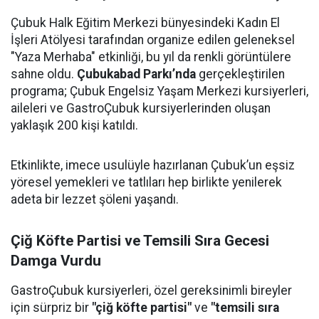
Çubuk Halk Eğitim Merkezi bünyesindeki Kadın El
İşleri Atölyesi tarafından organize edilen geleneksel
"Yaza Merhaba" etkinliği, bu yıl da renkli görüntülere
sahne oldu.
Çubukabad Parkı’nda
gerçekleştirilen
programa; Çubuk Engelsiz Yaşam Merkezi kursiyerleri,
aileleri ve GastroÇubuk kursiyerlerinden oluşan
yaklaşık 200 kişi katıldı.
Etkinlikte, imece usulüyle hazırlanan Çubuk’un eşsiz
yöresel yemekleri ve tatlıları hep birlikte yenilerek
adeta bir lezzet şöleni yaşandı.
Çiğ Köfte Partisi ve Temsili Sıra Gecesi
Damga Vurdu
GastroÇubuk kursiyerleri, özel gereksinimli bireyler
için sürpriz bir
"çiğ köfte partisi"
ve
"temsili sıra