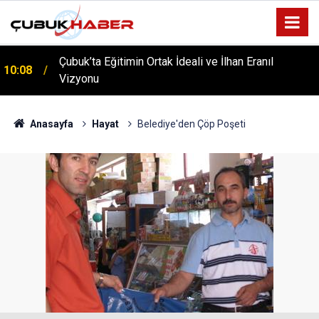
Çubuk’ta Eğitimin Ortak İdeali ve İlhan Eranıl
10:08
ÇUBUK’TA ‘YAZA MERHABA’ COŞKUSU: Kursiyerler
Vizyonu
12:06
Gönüllerince Eğlendi!
Anasayfa
Hayat
Belediye'den Çöp Poşeti