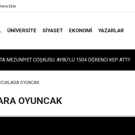
itene Ekle
L
ÜNIVERSITE
SIYASET
EKONOMI
YAZARLAR
TA MEZUNİYET COŞKUSU: AYBÜ’LÜ 1504 ÖĞRENCİ KEP ATTI!
TA TARİHİ GÜN: PROTÜRK PLAZMA FRAKSİNASYON TESİSİ'NİN
 ATILDI
CUKLARA OYUNCAK
ARA OYUNCAK