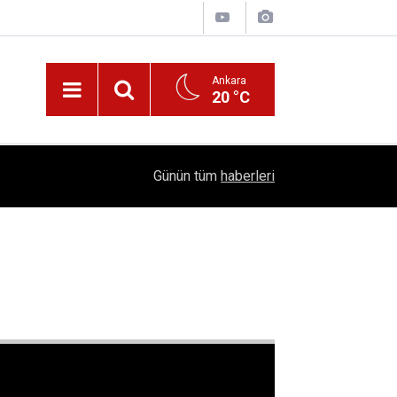
Ankara
20 °C
Nüfus Kütüğünde Çubuk Rüzgarı: Ankara'da "Çub
16:11
Günün tüm
haberleri
Belli Oldu!