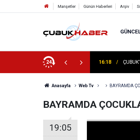
Manşetler
Günün Haberleri
Arşiv
S
GÜNCE
16:18
ÇUBUK’
ÇUBUK'
24
16:14
TEMELİ
Anasayfa
Web Tv
BAYRAMDA ÇO
BAYRAMDA ÇOCUKL
19:05