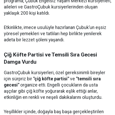
programa; Çubuk Engelsiz Yaşam Merkezi kursiyerleri,
aileleri ve GastroÇubuk kursiyerlerinden oluşan
yaklaşık 200 kişi katıldı.
Etkinlikte, imece usulüyle hazırlanan Çubuk’un eşsiz
yöresel yemekleri ve tatlıları hep birlikte yenilerek
adeta bir lezzet şöleni yaşandı.
Çiğ Köfte Partisi ve Temsili Sıra Gecesi
Damga Vurdu
GastroÇubuk kursiyerleri, özel gereksinimli bireyler
için sürpriz bir
"çiğ köfte partisi"
ve
"temsili sıra
gecesi"
organize etti. Engelli çocukların da usta
aşçılar gibi çiğ köfte yoğurarak eşlik ettiği anlar,
etkinliğin en renkli ve neşeli dakikalarını oluşturdu.
Yeşillikler içinde, doğayla baş başa gerçekleştirilen