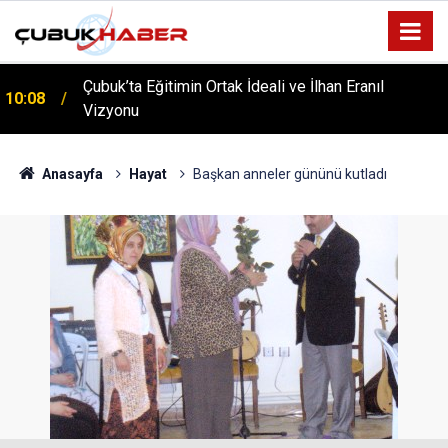
Çubuk’ta Eğitimin Ortak İdeali ve İlhan Eranıl
10:08
Vizyonu
ÇUBUK’TA ‘YAZA MERHABA’ COŞKUSU: Kursiyerler
12:06
Gönüllerince Eğlendi!
Anasayfa
Hayat
Başkan anneler gününü kutladı