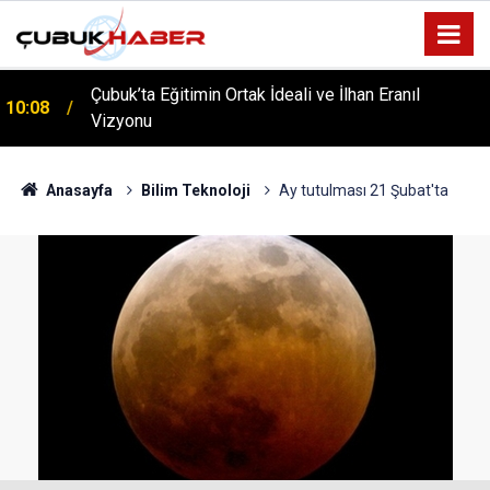
Çubuk’ta Eğitimin Ortak İdeali ve İlhan Eranıl
10:08
ÇUBUK’TA ‘YAZA MERHABA’ COŞKUSU: Kursiyerler
Vizyonu
12:06
Gönüllerince Eğlendi!
Anasayfa
Bilim Teknoloji
Ay tutulması 21 Şubat'ta