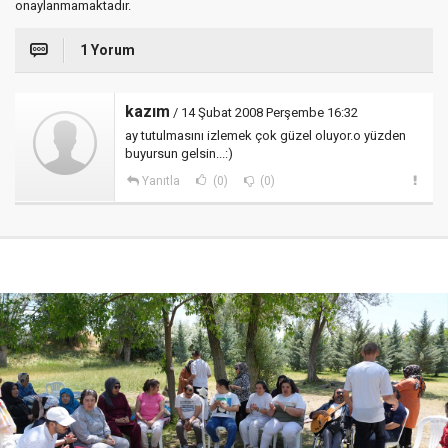
onaylanmamaktadır.
1 Yorum
kazım
/ 14 Şubat 2008 Perşembe 16:32
ay tutulmasını izlemek çok güzel oluyor.o yüzden
buyursun gelsin...:)
Yanıtla
(0)
(0)