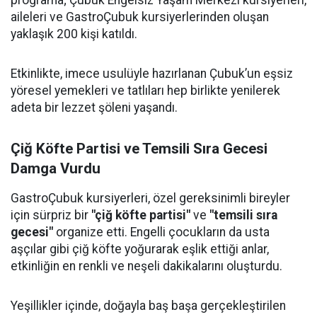
programa; Çubuk Engelsiz Yaşam Merkezi kursiyerleri,
aileleri ve GastroÇubuk kursiyerlerinden oluşan
yaklaşık 200 kişi katıldı.
Etkinlikte, imece usulüyle hazırlanan Çubuk’un eşsiz
yöresel yemekleri ve tatlıları hep birlikte yenilerek
adeta bir lezzet şöleni yaşandı.
Çiğ Köfte Partisi ve Temsili Sıra Gecesi
Damga Vurdu
GastroÇubuk kursiyerleri, özel gereksinimli bireyler
için sürpriz bir
"çiğ köfte partisi"
ve
"temsili sıra
gecesi"
organize etti. Engelli çocukların da usta
aşçılar gibi çiğ köfte yoğurarak eşlik ettiği anlar,
etkinliğin en renkli ve neşeli dakikalarını oluşturdu.
Yeşillikler içinde, doğayla baş başa gerçekleştirilen