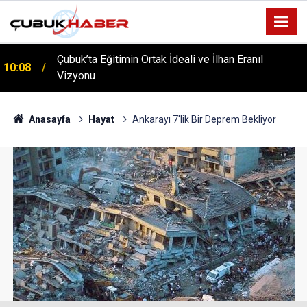
ÇUBUK’TA ‘YAZA MERHABA’ COŞKUSU: Kursiyerler
12:06
Gönüllerince Eğlendi!
Anasayfa
Hayat
Ankarayı 7'lik Bir Deprem Bekliyor