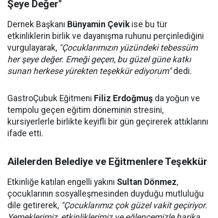
Şeye Değer"
Dernek Başkanı
Bünyamin Çevik
ise bu tür
etkinliklerin birlik ve dayanışma ruhunu perçinlediğini
vurgulayarak,
"Çocuklarımızın yüzündeki tebessüm
her şeye değer. Emeği geçen, bu güzel güne katkı
sunan herkese yürekten teşekkür ediyorum"
dedi.
GastroÇubuk Eğitmeni
Filiz Erdoğmuş
da yoğun ve
tempolu geçen eğitim döneminin stresini,
kursiyerlerle birlikte keyifli bir gün geçirerek attıklarını
ifade etti.
Ailelerden Belediye ve Eğitmenlere Teşekkür
Etkinliğe katılan engelli yakını
Sultan Dönmez
,
çocuklarının sosyalleşmesinden duyduğu mutluluğu
dile getirerek,
"Çocuklarımız çok güzel vakit geçiriyor.
Yemeklerimiz, etkinliklerimiz ve eğlencemizle harika