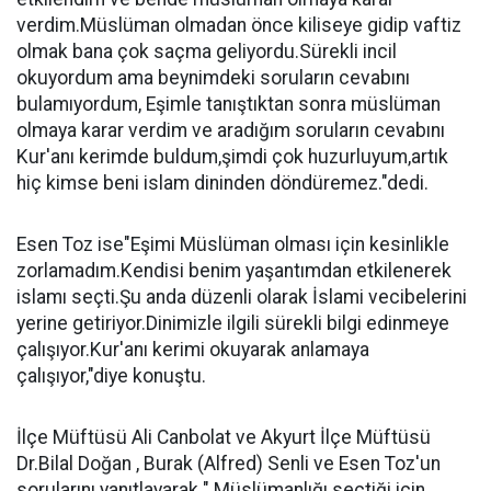
verdim.Müslüman olmadan önce kiliseye gidip vaftiz
olmak bana çok saçma geliyordu.Sürekli incil
okuyordum ama beynimdeki soruların cevabını
bulamıyordum, Eşimle tanıştıktan sonra müslüman
olmaya karar verdim ve aradığım soruların cevabını
Kur'anı kerimde buldum,şimdi çok huzurluyum,artık
hiç kimse beni islam dininden döndüremez."dedi.
Esen Toz ise"Eşimi Müslüman olması için kesinlikle
zorlamadım.Kendisi benim yaşantımdan etkilenerek
islamı seçti.Şu anda düzenli olarak İslami vecibelerini
yerine getiriyor.Dinimizle ilgili sürekli bilgi edinmeye
çalışıyor.Kur'anı kerimi okuyarak anlamaya
çalışıyor,"diye konuştu.
İlçe Müftüsü Ali Canbolat ve Akyurt İlçe Müftüsü
Dr.Bilal Doğan , Burak (Alfred) Senli ve Esen Toz'un
sorularını yanıtlayarak " Müslümanlığı seçtiği için