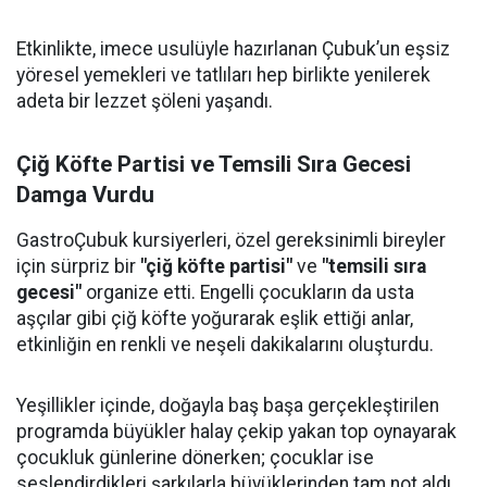
Etkinlikte, imece usulüyle hazırlanan Çubuk’un eşsiz
yöresel yemekleri ve tatlıları hep birlikte yenilerek
adeta bir lezzet şöleni yaşandı.
Çiğ Köfte Partisi ve Temsili Sıra Gecesi
Damga Vurdu
GastroÇubuk kursiyerleri, özel gereksinimli bireyler
için sürpriz bir
"çiğ köfte partisi"
ve
"temsili sıra
gecesi"
organize etti. Engelli çocukların da usta
aşçılar gibi çiğ köfte yoğurarak eşlik ettiği anlar,
etkinliğin en renkli ve neşeli dakikalarını oluşturdu.
Yeşillikler içinde, doğayla baş başa gerçekleştirilen
programda büyükler halay çekip yakan top oynayarak
çocukluk günlerine dönerken; çocuklar ise
seslendirdikleri şarkılarla büyüklerinden tam not aldı.