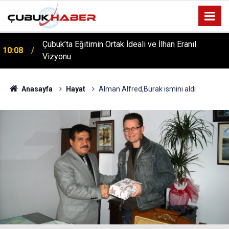
ÇUBUK’TA ‘YAZA MERHABA’ COŞKUSU: Kursiyerler
12:06
Gönüllerince Eğlendi!
Anasayfa
Hayat
Alman Alfred,Burak ismini aldı