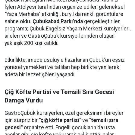
İşleri Atölyesi tarafından organize edilen geleneksel
"Yaza Merhaba" etkinliği, bu yıl da renkli görüntülere
sahne oldu.
Çubukabad Parkı’nda
gerçekleştirilen
programa; Çubuk Engelsiz Yaşam Merkezi kursiyerleri,
aileleri ve GastroÇubuk kursiyerlerinden oluşan
yaklaşık 200 kişi katıldı.
Etkinlikte, imece usulüyle hazırlanan Çubuk’un eşsiz
yöresel yemekleri ve tatlıları hep birlikte yenilerek
adeta bir lezzet şöleni yaşandı.
Çiğ Köfte Partisi ve Temsili Sıra Gecesi
Damga Vurdu
GastroÇubuk kursiyerleri, özel gereksinimli bireyler
için sürpriz bir
"çiğ köfte partisi"
ve
"temsili sıra
gecesi"
organize etti. Engelli çocukların da usta
aşçılar gibi çiğ köfte yoğurarak eşlik ettiği anlar,